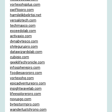
vortexohqplus.com
swiftiopro.com
hamilelikbelirtisi.net
versalotech.com
techmaxco.com
exceedolab.com
activaxio.com
dynabytesco.com
stylegurupro.com
datawizardslab.com
cubiqio.com
geeklifechronicle.com
infospherepro.com
foodiesavorpro.com
vortexohq.com
epicadventurepro.com
insightwavelab.com
lifeexplorerpro.com
novusgo.com
bytestormpro.com
wanderlustchrono.com