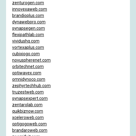
zenturogen.com
innovexaweb.com
brandioplus.com
dynawebpro.com
synapsegen.com
flexipathlab.com
vividushq.com
vortexaplus.com
cubixiogo.com
novuspherenet.com
orbitechnet.com
optiwavex.com
omnidynoco.com
zephyrtechhub.com
truzestweb.com
synapsexpert.com
zentarolab.com
quikbiznow.com
xceleroweb.com
optigogoweb.com
brandaroweb.com