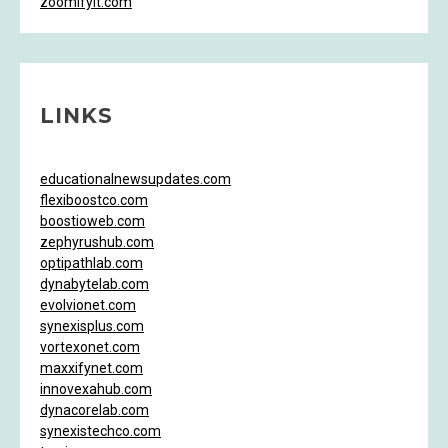
zoomifyit.com
LINKS
educationalnewsupdates.com
flexiboostco.com
boostioweb.com
zephyrushub.com
optipathlab.com
dynabytelab.com
evolvionet.com
synexisplus.com
vortexonet.com
maxxifynet.com
innovexahub.com
dynacorelab.com
synexistechco.com