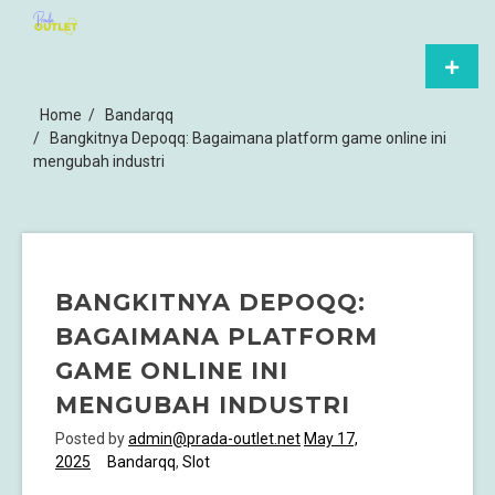
Skip
SITUS SLOT ONLINE
to
content
Primar
MAINKAN DI SITUS SLOT ONLINE TERPERCAYA YANG
TERPERCAYA
Menu
MENGGUNAKAN SERVER PKV GAMES TERKINI UNTUK
Home
Bandarqq
DENGAN SERVER
PENGALAMAN BERMAIN YANG LEBIH LANCAR DAN AMAN.
Bangkitnya Depoqq: Bagaimana platform game online ini
mengubah industri
PKV GAMES TERKINI
BANGKITNYA DEPOQQ:
BAGAIMANA PLATFORM
GAME ONLINE INI
MENGUBAH INDUSTRI
Posted by
admin@prada-outlet.net
May 17,
2025
Bandarqq
,
Slot