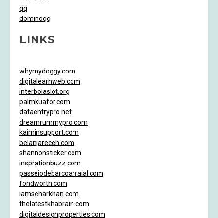
qq
dominoqq
LINKS
whymydoggy.com
digitalearnweb.com
interbolaslot.org
palmkuafor.com
dataentrypro.net
dreamrummypro.com
kaiminsupport.com
belanjareceh.com
shannonsticker.com
insprationbuzz.com
passeiodebarcoarraial.com
fondworth.com
iamseharkhan.com
thelatestkhabrain.com
digitaldesignproperties.com