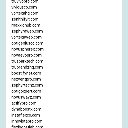
truvivopro.com
vividusco.com
vortexahq.com
zenithifyit.com
maxxiohub.com
zephyraweb.com
vortexaweb.com
optigeniusco.com
novuspherex.com
novaevopro.com
trusparktech.com
trubrandzhq.com
boostifynet.com
nexventpro.com
zephyrtechx.com
optigoxpert.com
novuswayz.com
actifypro.com
dynaboostx.com
instaflexco.com
innovistapro.com
flexiboostlab.com