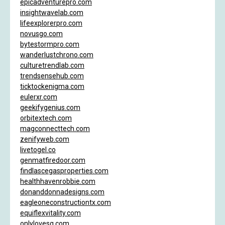
epicadventurepro.com
insightwavelab.com
lifeexplorerpro.com
novusgo.com
bytestormpro.com
wanderlustchrono.com
culturetrendlab.com
trendsensehub.com
ticktockenigma.com
eulerxr.com
geekifygenius.com
orbitextech.com
magconnecttech.com
zenifyweb.com
livetogel.co
genmatfiredoor.com
findlascegasproperties.com
healthhavenrobbie.com
donanddonnadesigns.com
eagleoneconstructiontx.com
equiflexvitality.com
onlylovesg.com