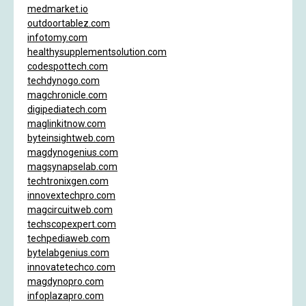
medmarket.io
outdoortablez.com
infotomy.com
healthysupplementsolution.com
codespottech.com
techdynogo.com
magchronicle.com
digipediatech.com
maglinkitnow.com
byteinsightweb.com
magdynogenius.com
magsynapselab.com
techtronixgen.com
innovextechpro.com
magcircuitweb.com
techscopexpert.com
techpediaweb.com
bytelabgenius.com
innovatetechco.com
magdynopro.com
infoplazapro.com