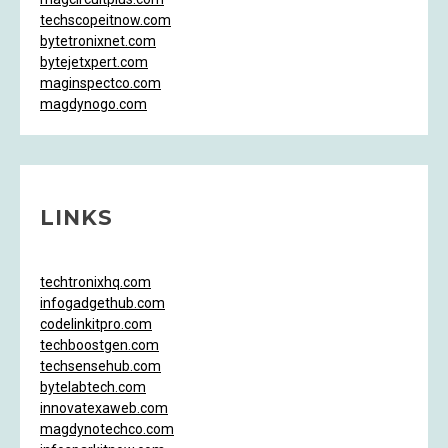
techscopeitnow.com
bytetronixnet.com
bytejetxpert.com
maginspectco.com
magdynogo.com
LINKS
techtronixhq.com
infogadgethub.com
codelinkitpro.com
techboostgen.com
techsensehub.com
bytelabtech.com
innovatexaweb.com
magdynotechco.com