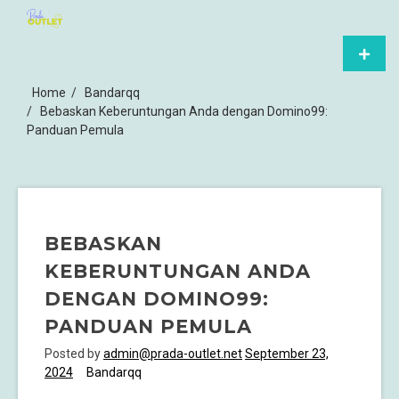
Skip
SITUS SLOT ONLINE
to
content
Primar
MAINKAN DI SITUS SLOT ONLINE TERPERCAYA YANG
TERPERCAYA
Menu
MENGGUNAKAN SERVER PKV GAMES TERKINI UNTUK
Home
Bandarqq
DENGAN SERVER
PENGALAMAN BERMAIN YANG LEBIH LANCAR DAN AMAN.
Bebaskan Keberuntungan Anda dengan Domino99:
Panduan Pemula
PKV GAMES TERKINI
BEBASKAN
KEBERUNTUNGAN ANDA
DENGAN DOMINO99:
PANDUAN PEMULA
Posted by
admin@prada-outlet.net
September 23,
2024
Bandarqq