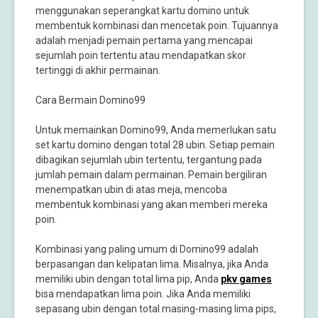
menggunakan seperangkat kartu domino untuk
membentuk kombinasi dan mencetak poin. Tujuannya
adalah menjadi pemain pertama yang mencapai
sejumlah poin tertentu atau mendapatkan skor
tertinggi di akhir permainan.
Cara Bermain Domino99
Untuk memainkan Domino99, Anda memerlukan satu
set kartu domino dengan total 28 ubin. Setiap pemain
dibagikan sejumlah ubin tertentu, tergantung pada
jumlah pemain dalam permainan. Pemain bergiliran
menempatkan ubin di atas meja, mencoba
membentuk kombinasi yang akan memberi mereka
poin.
Kombinasi yang paling umum di Domino99 adalah
berpasangan dan kelipatan lima. Misalnya, jika Anda
memiliki ubin dengan total lima pip, Anda
pkv games
bisa mendapatkan lima poin. Jika Anda memiliki
sepasang ubin dengan total masing-masing lima pips,