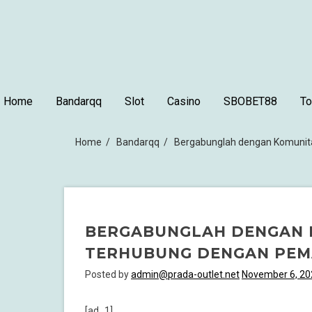
Skip
to
content
MAINKAN DI SITUS SLOT ONLINE TERPERCAYA YA
Home
Bandarqq
Slot
Casino
SBOBET88
To
Home
Bandarqq
Bergabunglah dengan Komunita
BERGABUNGLAH DENGAN 
TERHUBUNG DENGAN PEMA
Posted by
admin@prada-outlet.net
November 6, 20
[ad_1]