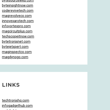
bytesourceweb.com
byteinsightnow.com
coderevivetech.com
magrevolveco.com
innovexarotech.com
infovortexpro.com
magcircuitplus.com
techscopeitnow.com
bytetronixnet.com
bytejetxpert.com
maginspectco.com
magdynogo.com
LINKS
techtronixhq.com
infogadgethub.com