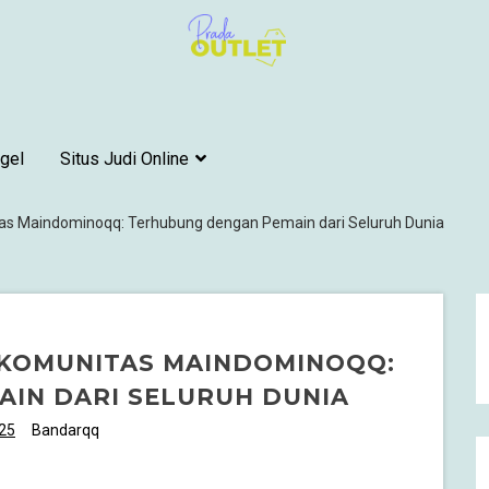
SITUS S
DENGA
NG MENGGUNAKAN SERVER PKV GAMES TERKINI UNTUK PENGALAM
gel
Situs Judi Online
s Maindominoqq: Terhubung dengan Pemain dari Seluruh Dunia
KOMUNITAS MAINDOMINOQQ:
IN DARI SELURUH DUNIA
25
Bandarqq