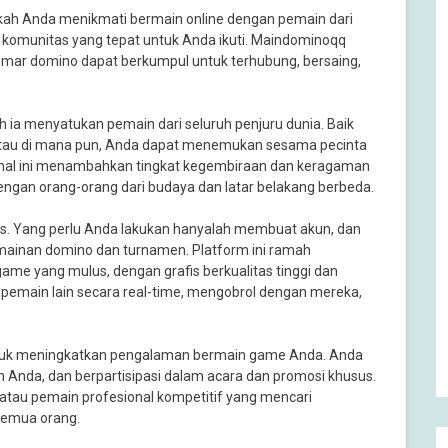
h Anda menikmati bermain online dengan pemain dari
 komunitas yang tepat untuk Anda ikuti. Maindominoqq
emar domino dapat berkumpul untuk terhubung, bersaing,
h ia menyatukan pemain dari seluruh penjuru dunia. Baik
l, atau di mana pun, Anda dapat menemukan sesama pecinta
ional ini menambahkan tingkat kegembiraan dan keragaman
engan orang-orang dari budaya dan latar belakang berbeda.
. Yang perlu Anda lakukan hanyalah membuat akun, dan
inan domino dan turnamen. Platform ini ramah
 yang mulus, dengan grafis berkualitas tinggi dan
pemain lain secara real-time, mengobrol dengan mereka,
ntuk meningkatkan pengalaman bermain game Anda. Anda
 Anda, dan berpartisipasi dalam acara dan promosi khusus.
tau pemain profesional kompetitif yang mencari
semua orang.