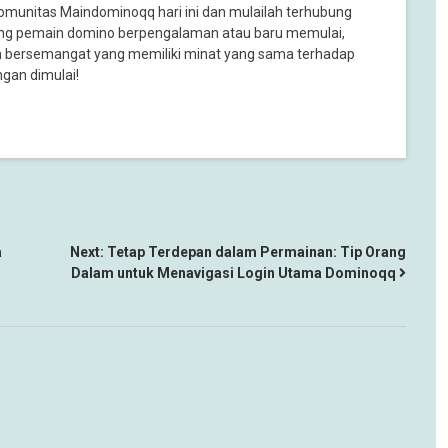
unitas Maindominoqq hari ini dan mulailah terhubung
rang pemain domino berpengalaman atau baru memulai,
bersemangat yang memiliki minat yang sama terhadap
ngan dimulai!
a
Next:
Tetap Terdepan dalam Permainan: Tip Orang
Dalam untuk Menavigasi Login Utama Dominoqq