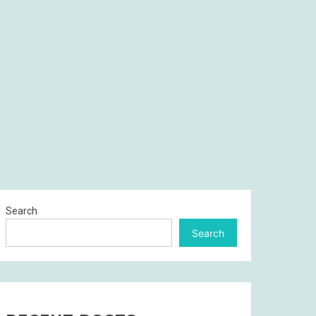
LOT ONLINE TERPERCAYA
N SERVER PKV GAMES
TERKINI
AN BERMAIN YANG LEBIH LANCAR DAN AMAN.
Search
Search