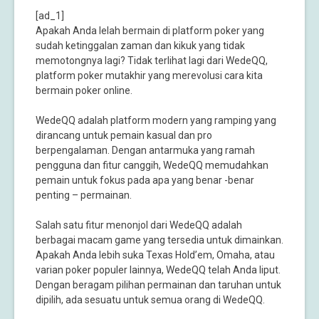
[ad_1]
Apakah Anda lelah bermain di platform poker yang
sudah ketinggalan zaman dan kikuk yang tidak
memotongnya lagi? Tidak terlihat lagi dari WedeQQ,
platform poker mutakhir yang merevolusi cara kita
bermain poker online.
WedeQQ adalah platform modern yang ramping yang
dirancang untuk pemain kasual dan pro
berpengalaman. Dengan antarmuka yang ramah
pengguna dan fitur canggih, WedeQQ memudahkan
pemain untuk fokus pada apa yang benar -benar
penting – permainan.
Salah satu fitur menonjol dari WedeQQ adalah
berbagai macam game yang tersedia untuk dimainkan.
Apakah Anda lebih suka Texas Hold’em, Omaha, atau
varian poker populer lainnya, WedeQQ telah Anda liput.
Dengan beragam pilihan permainan dan taruhan untuk
dipilih, ada sesuatu untuk semua orang di WedeQQ.