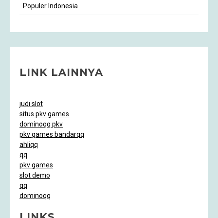
Populer Indonesia
LINK LAINNYA
judi slot
situs pkv games
dominoqq pkv
pkv games bandarqq
ahliqq
qq
pkv games
slot demo
qq
dominoqq
LINKS