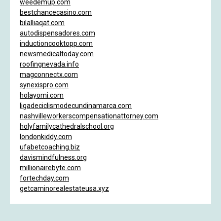
weedemup.com
bestchancecasino.com
bilalliaqat.com
autodispensadores.com
inductioncooktopp.com
newsmedicaltoday.com
roofingnevada.info
magconnectx.com
synexispro.com
holayomi.com
ligadeciclismodecundinamarca.com
nashvilleworkerscompensationattorney.com
holyfamilycathedralschool.org
londonkiddy.com
ufabetcoaching.biz
davismindfulness.org
millionairebyte.com
fortechday.com
getcaminorealestateusa.xyz