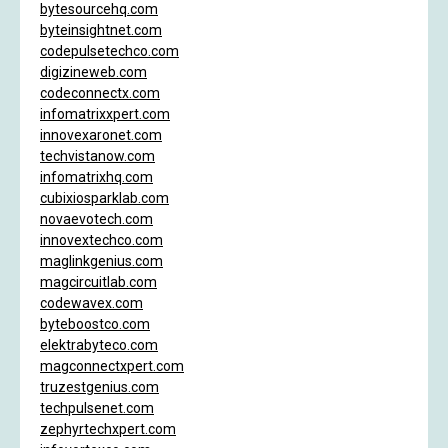
bytesourcehq.com
byteinsightnet.com
codepulsetechco.com
digizineweb.com
codeconnectx.com
infomatrixxpert.com
innovexaronet.com
techvistanow.com
infomatrixhq.com
cubixiosparklab.com
novaevotech.com
innovextechco.com
maglinkgenius.com
magcircuitlab.com
codewavex.com
byteboostco.com
elektrabyteco.com
magconnectxpert.com
truzestgenius.com
techpulsenet.com
zephyrtechxpert.com