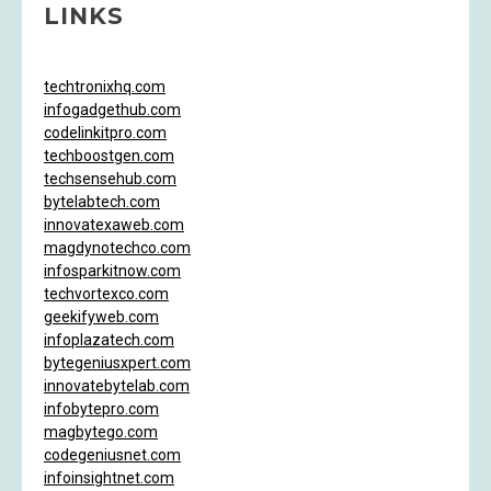
LINKS
techtronixhq.com
infogadgethub.com
codelinkitpro.com
techboostgen.com
techsensehub.com
bytelabtech.com
innovatexaweb.com
magdynotechco.com
infosparkitnow.com
techvortexco.com
geekifyweb.com
infoplazatech.com
bytegeniusxpert.com
innovatebytelab.com
infobytepro.com
magbytego.com
codegeniusnet.com
infoinsightnet.com