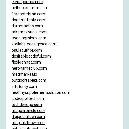
elenapoems.com
hellmouseretro.com
fcsabatehran.com
dogemutants.com
duramaxtop.com
takamasoudia.com
twdoingthings.com
stellabluedesignsco.com
paulsauthor.com
desirablecodeful.com
flexigennet.com
heronameclub.com
medmarket.io
outdoortablez.com
infotomy.com
healthysupplementsolution.com
codespottech.com
techdynogo.com
magchronicle.com
digipediatech.com
maglinkitnow.com
byteinsightweb.com