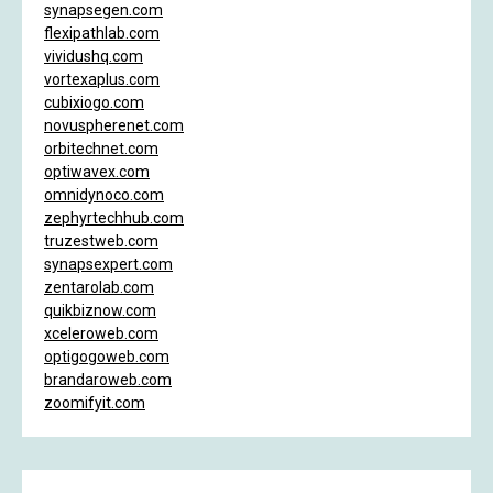
synapsegen.com
flexipathlab.com
vividushq.com
vortexaplus.com
cubixiogo.com
novuspherenet.com
orbitechnet.com
optiwavex.com
omnidynoco.com
zephyrtechhub.com
truzestweb.com
synapsexpert.com
zentarolab.com
quikbiznow.com
xceleroweb.com
optigogoweb.com
brandaroweb.com
zoomifyit.com