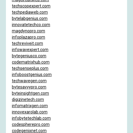
techscopexpert.com
techpediaweb.com
bytelabgenius.com
innovatetechco.com
magdynopro.com
infoplazapro.com
techreviveit.com
infowavexpert.com
bytegeniusco.com
codematrixhub.com
techsenseplus.com
infoboostgenius.com
techwavegen.com
bytesavvypro.com
byteinsightgen.com
digizinetech.com
infomatrixgen.com
innovexarolab.com
infobytetechlab.com
codespherepro.com
codegenixnet.com