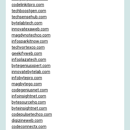
codelinkitpro.com
techboostgen.com
techsensehub.com
bytelabtech.com
innovatexaweb.com
magdynotechco.com
infosparkitnow.com
techvortexco.com
geekifyweb.com
infoplazatech.com
bytegeniusxpert.com
innovatebytelab.com
infobytepro.com
magbytego.com
codegeniusnet.com
infoinsightnet.com
bytesourcehq.com
byteinsightnet.com
codepulsetechco.com
digizineweb.com
codeconnectx.com