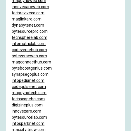
magdynoweb.com
innovexaroweb.com
techreviveco.com
maglinkaro.com
dynabytenet.com
bytesourcepro.com
techspherelab.com
infomatrixlab.com
codeversehub.com
byteverseweb.com
magconnecthub.com
byteboostgenius.com
synapsegoplus.com
infopedianet.com
codepulsenet.com
magdynotech.com
techscopehq.com
digizineplus.com
innovexaro.com
bytesourcelab.com
infosparknet.com
maxxifyitnow.com