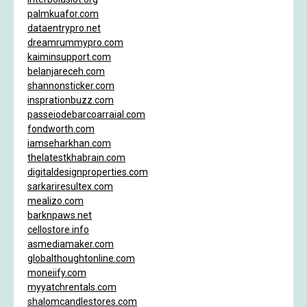
palmkuafor.com
dataentrypro.net
dreamrummypro.com
kaiminsupport.com
belanjareceh.com
shannonsticker.com
insprationbuzz.com
passeiodebarcoarraial.com
fondworth.com
iamseharkhan.com
thelatestkhabrain.com
digitaldesignproperties.com
sarkariresultex.com
mealizo.com
barknpaws.net
cellostore.info
asmediamaker.com
globalthoughtonline.com
moneiify.com
myyatchrentals.com
shalomcandlestores.com