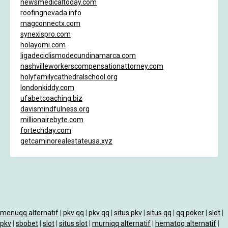
newsmedicaltoday.com
roofingnevada.info
magconnectx.com
synexispro.com
holayomi.com
ligadeciclismodecundinamarca.com
nashvilleworkerscompensationattorney.com
holyfamilycathedralschool.org
londonkiddy.com
ufabetcoaching.biz
davismindfulness.org
millionairebyte.com
fortechday.com
getcaminorealestateusa.xyz
menuqq alternatif
|
pkv qq
|
pkv qq
|
situs pkv
|
situs qq
|
qq poker
|
slot
|
pkv
|
sbobet
|
slot
|
situs slot
|
murniqq alternatif
|
hematqq alternatif
|