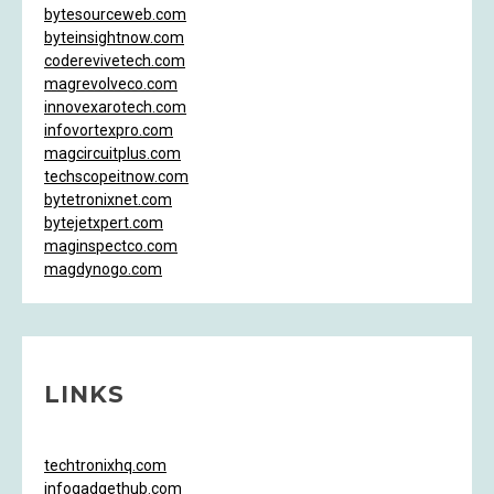
bytesourceweb.com
byteinsightnow.com
coderevivetech.com
magrevolveco.com
innovexarotech.com
infovortexpro.com
magcircuitplus.com
techscopeitnow.com
bytetronixnet.com
bytejetxpert.com
maginspectco.com
magdynogo.com
LINKS
techtronixhq.com
infogadgethub.com