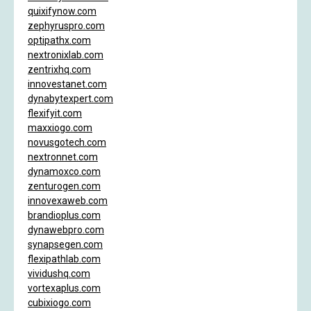
quixifynow.com
zephyruspro.com
optipathx.com
nextronixlab.com
zentrixhq.com
innovestanet.com
dynabytexpert.com
flexifyit.com
maxxiogo.com
novusgotech.com
nextronnet.com
dynamoxco.com
zenturogen.com
innovexaweb.com
brandioplus.com
dynawebpro.com
synapsegen.com
flexipathlab.com
vividushq.com
vortexaplus.com
cubixiogo.com