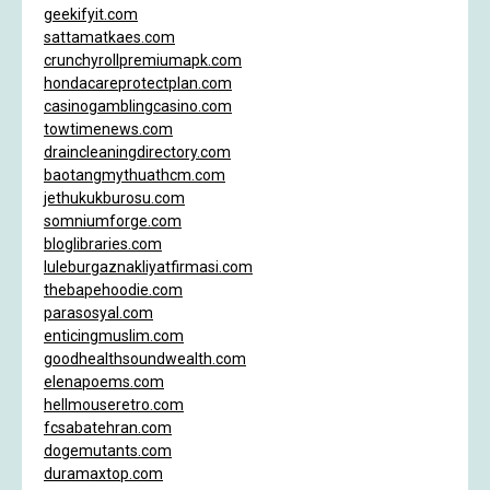
geekifyit.com
sattamatkaes.com
crunchyrollpremiumapk.com
hondacareprotectplan.com
casinogamblingcasino.com
towtimenews.com
draincleaningdirectory.com
baotangmythuathcm.com
jethukukburosu.com
somniumforge.com
bloglibraries.com
luleburgaznakliyatfirmasi.com
thebapehoodie.com
parasosyal.com
enticingmuslim.com
goodhealthsoundwealth.com
elenapoems.com
hellmouseretro.com
fcsabatehran.com
dogemutants.com
duramaxtop.com