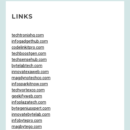
LINKS
techtronixhq.com
infogadgethub.com
codelinkitpro.com
techboostgen.com
techsensehub.com
bytelabtech.com
innovatexaweb.com
magdynotechco.com
infosparkitnow.com
techvortexco.com
geekifyweb.com
infoplazatech.com
bytegeniusxpert.com
innovatebytelab.com
infobytepro.com
magbytego.com