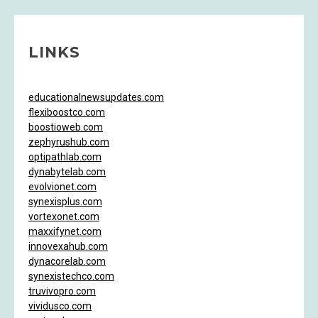
LINKS
educationalnewsupdates.com
flexiboostco.com
boostioweb.com
zephyrushub.com
optipathlab.com
dynabytelab.com
evolvionet.com
synexisplus.com
vortexonet.com
maxxifynet.com
innovexahub.com
dynacorelab.com
synexistechco.com
truvivopro.com
vividusco.com