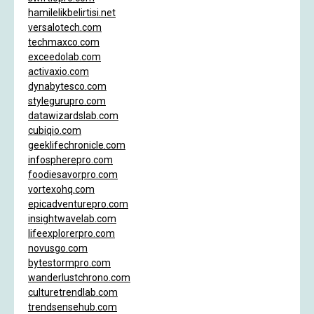
hamilelikbelirtisi.net
versalotech.com
techmaxco.com
exceedolab.com
activaxio.com
dynabytesco.com
stylegurupro.com
datawizardslab.com
cubiqio.com
geeklifechronicle.com
infospherepro.com
foodiesavorpro.com
vortexohq.com
epicadventurepro.com
insightwavelab.com
lifeexplorerpro.com
novusgo.com
bytestormpro.com
wanderlustchrono.com
culturetrendlab.com
trendsensehub.com