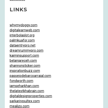
LINKS
whymydoggy.com
digitalearnweb.com
interbolaslot.org
palmkuafor.com
dataentrypro.net
dreamrummypro.com
kaiminsupport.com
belanjareceh.com
shannonsticker.com
insprationbuzz.com
passeiodebarcoarraial.com
fondworth.com
iamseharkhan.com
thelatestkhabrain.com
digitaldesignproperties.com
sarkariresultex.com
mealizo.com