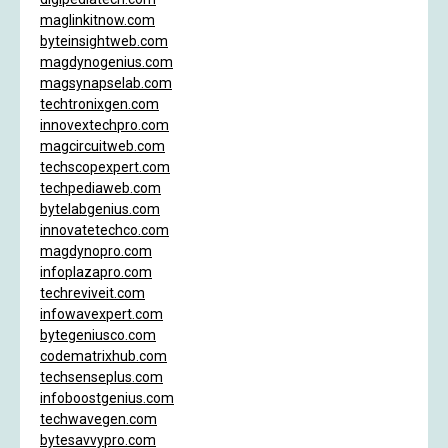
maglinkitnow.com
byteinsightweb.com
magdynogenius.com
magsynapselab.com
techtronixgen.com
innovextechpro.com
magcircuitweb.com
techscopexpert.com
techpediaweb.com
bytelabgenius.com
innovatetechco.com
magdynopro.com
infoplazapro.com
techreviveit.com
infowavexpert.com
bytegeniusco.com
codematrixhub.com
techsenseplus.com
infoboostgenius.com
techwavegen.com
bytesavvypro.com