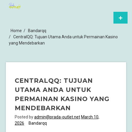
Skip
SITUS SLOT ONLINE
to
content
Primar
MAINKAN DI SITUS SLOT ONLINE TERPERCAYA YANG
TERPERCAYA
Menu
MENGGUNAKAN SERVER PKV GAMES TERKINI UNTUK
Home
Bandarqq
DENGAN SERVER
PENGALAMAN BERMAIN YANG LEBIH LANCAR DAN AMAN.
CentralQQ: Tujuan Utama Anda untuk Permainan Kasino
yang Mendebarkan
PKV GAMES TERKINI
CENTRALQQ: TUJUAN
UTAMA ANDA UNTUK
PERMAINAN KASINO YANG
MENDEBARKAN
Posted by
admin@prada-outlet.net
March 10,
2026
Bandarqq