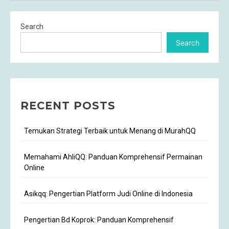
Search
Search
RECENT POSTS
Temukan Strategi Terbaik untuk Menang di MurahQQ
Memahami AhliQQ: Panduan Komprehensif Permainan
Online
Asikqq: Pengertian Platform Judi Online di Indonesia
Pengertian Bd Koprok: Panduan Komprehensif