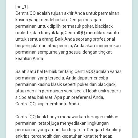
[ad_1]
CentralQQ adalah tujuan akhir Anda untuk permainan
kasino yang mendebarkan. Dengan beragam
permainan untuk dipilih, termasuk poker, blackjack,
roulette, dan banyak lagi, CentralQQ memiliki sesuatu
untuk semua orang. Baik Anda seorang profesional
berpengalaman atau pemula, Anda akan menemukan
permainan sempurna yang sesuai dengan tingkat
keahlian Anda.
Salah satu hal terbaik tentang CentralQQ adalah variasi
permainan yang tersedia. Anda dapat mencoba
permainan kasino klasik seperti poker dan blackjack,
atau memilih permainan yang sedikit lebih unik seperti
sic bo atau bakarat. Apa pun preferensi Anda,
CentralQQ siap membantu Anda.
CentralQQ tidak hanya menawarkan beragam pilihan
permainan, tetapi juga menyediakan lingkungan
permainan yang aman dan terjamin. Dengan teknologi
enkripsi tercanggih dan kepatuhan ketat terhadap