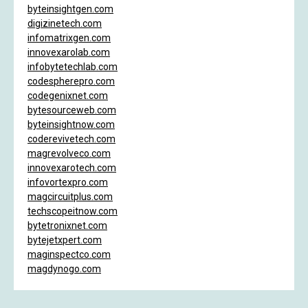
byteinsightgen.com
digizinetech.com
infomatrixgen.com
innovexarolab.com
infobytetechlab.com
codespherepro.com
codegenixnet.com
bytesourceweb.com
byteinsightnow.com
coderevivetech.com
magrevolveco.com
innovexarotech.com
infovortexpro.com
magcircuitplus.com
techscopeitnow.com
bytetronixnet.com
bytejetxpert.com
maginspectco.com
magdynogo.com