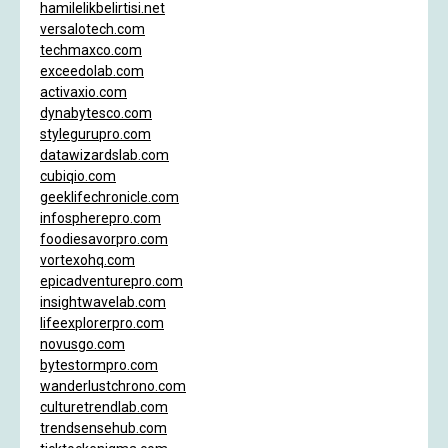
hamilelikbelirtisi.net
versalotech.com
techmaxco.com
exceedolab.com
activaxio.com
dynabytesco.com
stylegurupro.com
datawizardslab.com
cubiqio.com
geeklifechronicle.com
infospherepro.com
foodiesavorpro.com
vortexohq.com
epicadventurepro.com
insightwavelab.com
lifeexplorerpro.com
novusgo.com
bytestormpro.com
wanderlustchrono.com
culturetrendlab.com
trendsensehub.com