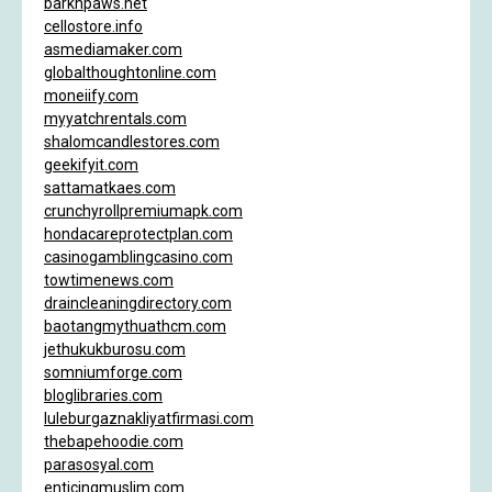
barknpaws.net
cellostore.info
asmediamaker.com
globalthoughtonline.com
moneiify.com
myyatchrentals.com
shalomcandlestores.com
geekifyit.com
sattamatkaes.com
crunchyrollpremiumapk.com
hondacareprotectplan.com
casinogamblingcasino.com
towtimenews.com
draincleaningdirectory.com
baotangmythuathcm.com
jethukukburosu.com
somniumforge.com
bloglibraries.com
luleburgaznakliyatfirmasi.com
thebapehoodie.com
parasosyal.com
enticingmuslim.com