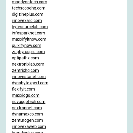
magdynotech.com
techscopehq.com
digizineplus.com
innovexaro.com
bytesourcelab.com
infosparknet.com
maxxifyitnow.com
quixifynow.com
zephyruspro.com
optipathx.com
nextronixlab.com
zentrixhq.com
innovestanet.com
dynabytexpert.com
flexifyit.com
maxxiogo.com
novusgotech.com
nextronnet.com
dynamoxco.com
zenturogen.com
innovexaweb.com
brandioplus.com