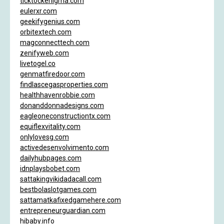
ticktockenigma.com
eulerxr.com
geekifygenius.com
orbitextech.com
magconnecttech.com
zenifyweb.com
livetogel.co
genmatfiredoor.com
findlascegasproperties.com
healthhavenrobbie.com
donanddonnadesigns.com
eagleoneconstructiontx.com
equiflexvitality.com
onlylovesg.com
activedesenvolvimento.com
dailyhubpages.com
idnplaysbobet.com
sattakingvikidadacall.com
bestbolaslotgames.com
sattamatkafixedgamehere.com
entrepreneurguardian.com
hibaby.info