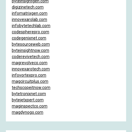
byteinsightgen.com
digizinetech.com
infomatrixgen.com
innovexarolab.com
infobytetechlab.com
codespherepro.com
codegenixnet.com
bytesourceweb.com
byteinsightnow.com
coderevivetech.com
magrevolveco.com
innovexarotech.com
infovortexpro.com
magcircuitplus.com
techscopeitnow.com
bytetronixnet.com
bytejetxpert.com
maginspectco.com
magdynogo.com