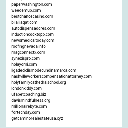
paperwashington.com
weedemup.com
bestchancecasino.com
bilalliaqat.com
autodispensadores.com
inductioncooktopp.com
newsmedicaltoday.com
roofingnevada.info
magconnectx.com
synexispro.com
holayomi.com
ligadeciclismodecundinamarca.com
nashvilleworkerscompensationattorney.com
holyfamilycathedralschool.org
londonkiddy.com
ufabetcoaching.biz
davismindfulness.org
millionairebyte.com
fortechday.com
getcaminorealestateusa.xyz