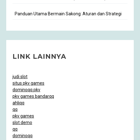
Panduan Utama Bermain Sakong: Aturan dan Strategi
LINK LAINNYA
judi slot
situs pkv games
dominoqq pkv
pkv games bandarqq
ahliqq
qq
pkv games
slot demo
qq
dominoqq