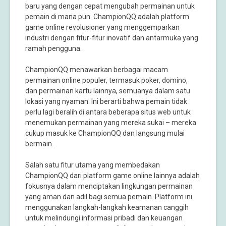
baru yang dengan cepat mengubah permainan untuk
pemain di mana pun. ChampionQQ adalah platform
game online revolusioner yang menggemparkan
industri dengan fitur-fitur inovatif dan antarmuka yang
ramah pengguna.
ChampionQQ menawarkan berbagai macam
permainan online populer, termasuk poker, domino,
dan permainan kartu lainnya, semuanya dalam satu
lokasi yang nyaman. Ini berarti bahwa pemain tidak
perlu lagi beralih di antara beberapa situs web untuk
menemukan permainan yang mereka sukai – mereka
cukup masuk ke ChampionQQ dan langsung mulai
bermain.
Salah satu fitur utama yang membedakan
ChampionQQ dari platform game online lainnya adalah
fokusnya dalam menciptakan lingkungan permainan
yang aman dan adil bagi semua pemain. Platform ini
menggunakan langkah-langkah keamanan canggih
untuk melindungi informasi pribadi dan keuangan