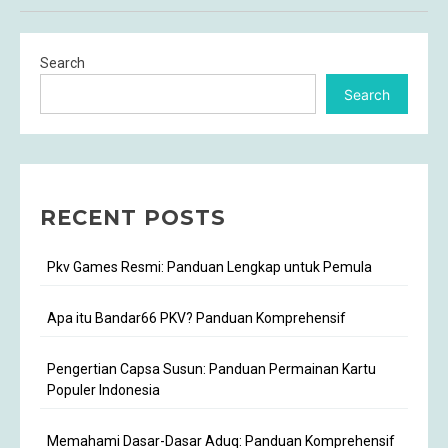
Search
Search
RECENT POSTS
Pkv Games Resmi: Panduan Lengkap untuk Pemula
Apa itu Bandar66 PKV? Panduan Komprehensif
Pengertian Capsa Susun: Panduan Permainan Kartu
Populer Indonesia
Memahami Dasar-Dasar Aduq: Panduan Komprehensif