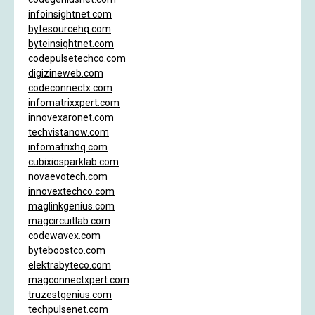
infoinsightnet.com
bytesourcehq.com
byteinsightnet.com
codepulsetechco.com
digizineweb.com
codeconnectx.com
infomatrixxpert.com
innovexaronet.com
techvistanow.com
infomatrixhq.com
cubixiosparklab.com
novaevotech.com
innovextechco.com
maglinkgenius.com
magcircuitlab.com
codewavex.com
byteboostco.com
elektrabyteco.com
magconnectxpert.com
truzestgenius.com
techpulsenet.com