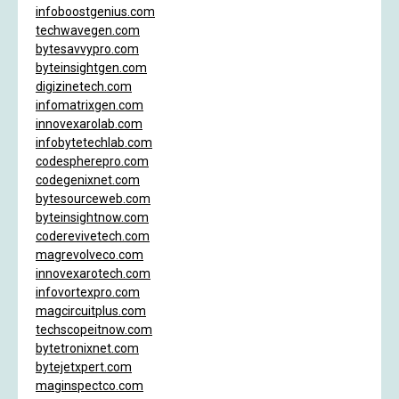
infoboostgenius.com
techwavegen.com
bytesavvypro.com
byteinsightgen.com
digizinetech.com
infomatrixgen.com
innovexarolab.com
infobytetechlab.com
codespherepro.com
codegenixnet.com
bytesourceweb.com
byteinsightnow.com
coderevivetech.com
magrevolveco.com
innovexarotech.com
infovortexpro.com
magcircuitplus.com
techscopeitnow.com
bytetronixnet.com
bytejetxpert.com
maginspectco.com