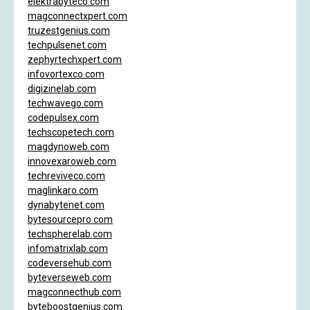
elektrabyteco.com
magconnectxpert.com
truzestgenius.com
techpulsenet.com
zephyrtechxpert.com
infovortexco.com
digizinelab.com
techwavego.com
codepulsex.com
techscopetech.com
magdynoweb.com
innovexaroweb.com
techreviveco.com
maglinkaro.com
dynabytenet.com
bytesourcepro.com
techspherelab.com
infomatrixlab.com
codeversehub.com
byteverseweb.com
magconnecthub.com
byteboostgenius.com