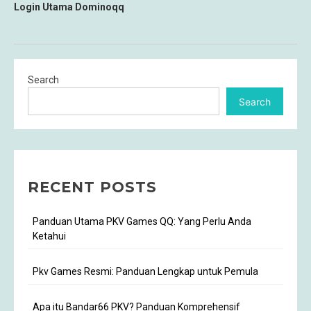
NAVIGATION
Login Utama Dominoqq
Search
Search
RECENT POSTS
Panduan Utama PKV Games QQ: Yang Perlu Anda
Ketahui
Pkv Games Resmi: Panduan Lengkap untuk Pemula
Apa itu Bandar66 PKV? Panduan Komprehensif