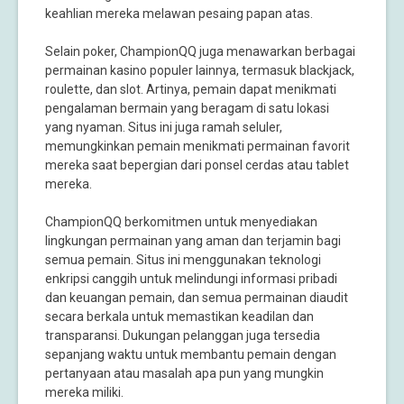
keahlian mereka melawan pesaing papan atas.
Selain poker, ChampionQQ juga menawarkan berbagai
permainan kasino populer lainnya, termasuk blackjack,
roulette, dan slot. Artinya, pemain dapat menikmati
pengalaman bermain yang beragam di satu lokasi
yang nyaman. Situs ini juga ramah seluler,
memungkinkan pemain menikmati permainan favorit
mereka saat bepergian dari ponsel cerdas atau tablet
mereka.
ChampionQQ berkomitmen untuk menyediakan
lingkungan permainan yang aman dan terjamin bagi
semua pemain. Situs ini menggunakan teknologi
enkripsi canggih untuk melindungi informasi pribadi
dan keuangan pemain, dan semua permainan diaudit
secara berkala untuk memastikan keadilan dan
transparansi. Dukungan pelanggan juga tersedia
sepanjang waktu untuk membantu pemain dengan
pertanyaan atau masalah apa pun yang mungkin
mereka miliki.