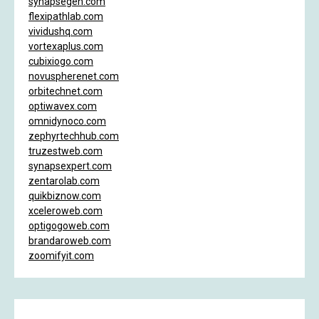
synapsegen.com
flexipathlab.com
vividushq.com
vortexaplus.com
cubixiogo.com
novuspherenet.com
orbitechnet.com
optiwavex.com
omnidynoco.com
zephyrtechhub.com
truzestweb.com
synapsexpert.com
zentarolab.com
quikbiznow.com
xceleroweb.com
optigogoweb.com
brandaroweb.com
zoomifyit.com