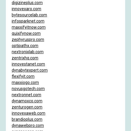
digizineplus.com
innovexaro.com
bytesourcelab.com
infosparknet.com
maxxifyitnow.com
quixifynow.com
zephyruspro.com
optipathx.com
nextronixlab.com
zentrixhq.com
innovestanet.com
dynabytexpert.com
flexifyit.com
maxxiogo.com
novusgotech.com
nextronnet.com
dynamoxco.com
zenturogen.com
innovexaweb.com
brandioplus.com
dynawebpro.com