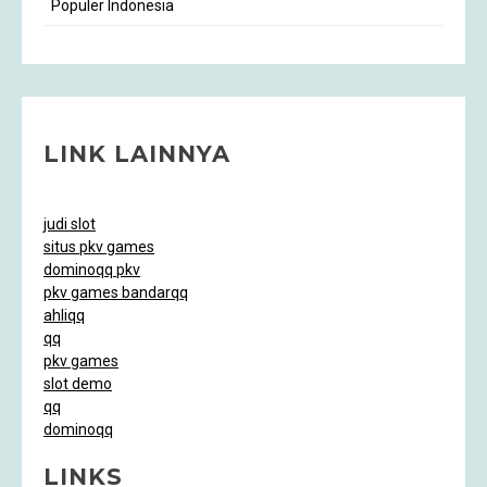
Populer Indonesia
LINK LAINNYA
judi slot
situs pkv games
dominoqq pkv
pkv games bandarqq
ahliqq
qq
pkv games
slot demo
qq
dominoqq
LINKS