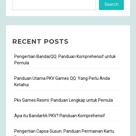
Search
RECENT POSTS
Pengertian BandarQQ: Panduan Komprehensif untuk
Pemula
Panduan Utama PKV Games QQ: Yang Perlu Anda
Ketahui
Pkv Games Resmi: Panduan Lengkap untuk Pemula
Apa itu Bandar66 PKV? Panduan Komprehensif
Pengertian Capsa Susun: Panduan Permainan Kartu