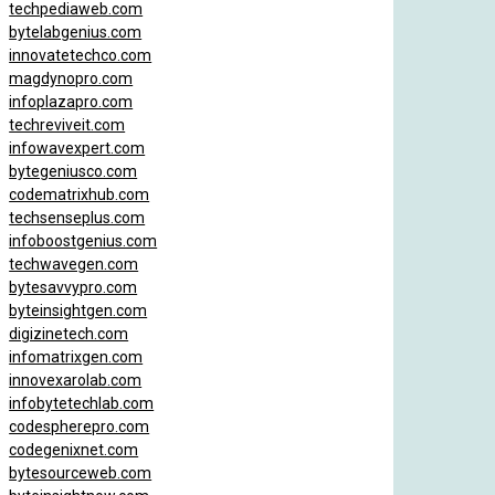
techpediaweb.com
bytelabgenius.com
innovatetechco.com
magdynopro.com
infoplazapro.com
techreviveit.com
infowavexpert.com
bytegeniusco.com
codematrixhub.com
techsenseplus.com
infoboostgenius.com
techwavegen.com
bytesavvypro.com
byteinsightgen.com
digizinetech.com
infomatrixgen.com
innovexarolab.com
infobytetechlab.com
codespherepro.com
codegenixnet.com
bytesourceweb.com