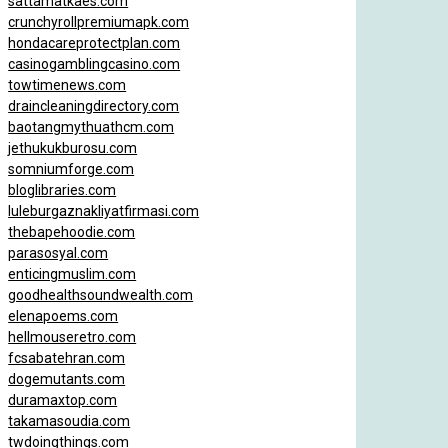
sattamatkaes.com
crunchyrollpremiumapk.com
hondacareprotectplan.com
casinogamblingcasino.com
towtimenews.com
draincleaningdirectory.com
baotangmythuathcm.com
jethukukburosu.com
somniumforge.com
bloglibraries.com
luleburgaznakliyatfirmasi.com
thebapehoodie.com
parasosyal.com
enticingmuslim.com
goodhealthsoundwealth.com
elenapoems.com
hellmouseretro.com
fcsabatehran.com
dogemutants.com
duramaxtop.com
takamasoudia.com
twdoingthings.com