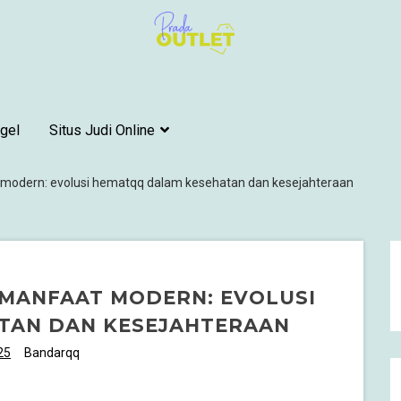
SITUS S
DENGA
NG MENGGUNAKAN SERVER PKV GAMES TERKINI UNTUK PENGALAM
gel
Situs Judi Online
 modern: evolusi hematqq dalam kesehatan dan kesejahteraan
 MANFAAT MODERN: EVOLUSI
TAN DAN KESEJAHTERAAN
25
Bandarqq