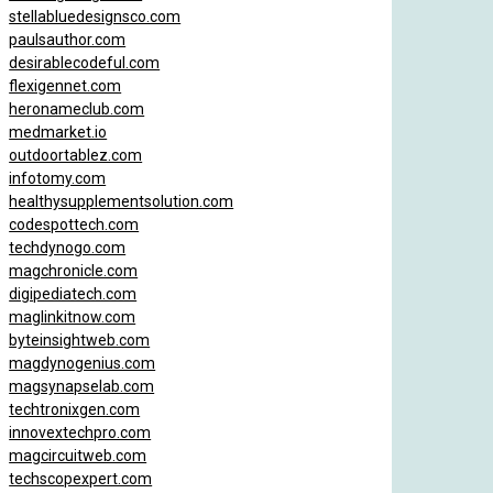
stellabluedesignsco.com
paulsauthor.com
desirablecodeful.com
flexigennet.com
heronameclub.com
medmarket.io
outdoortablez.com
infotomy.com
healthysupplementsolution.com
codespottech.com
techdynogo.com
magchronicle.com
digipediatech.com
maglinkitnow.com
byteinsightweb.com
magdynogenius.com
magsynapselab.com
techtronixgen.com
innovextechpro.com
magcircuitweb.com
techscopexpert.com