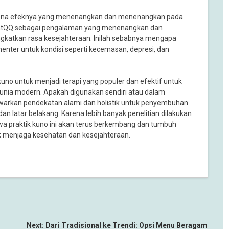
karena efeknya yang menenangkan dan menenangkan pada
atQQ sebagai pengalaman yang menenangkan dan
gkatkan rasa kesejahteraan. Inilah sebabnya mengapa
nter untuk kondisi seperti kecemasan, depresi, dan
uno untuk menjadi terapi yang populer dan efektif untuk
nia modern. Apakah digunakan sendiri atau dalam
arkan pendekatan alami dan holistik untuk penyembuhan
n latar belakang. Karena lebih banyak penelitian dilakukan
 praktik kuno ini akan terus berkembang dan tumbuh
uk menjaga kesehatan dan kesejahteraan.
Next:
Dari Tradisional ke Trendi: Opsi Menu Beragam