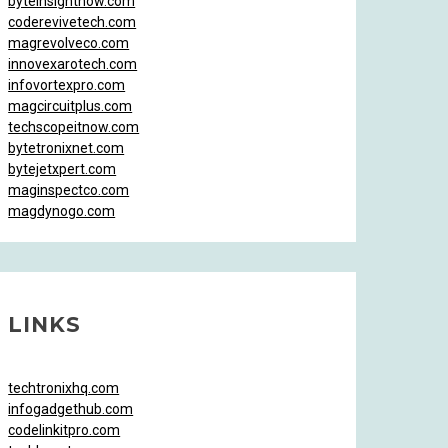
byteinsightnow.com
coderevivetech.com
magrevolveco.com
innovexarotech.com
infovortexpro.com
magcircuitplus.com
techscopeitnow.com
bytetronixnet.com
bytejetxpert.com
maginspectco.com
magdynogo.com
LINKS
techtronixhq.com
infogadgethub.com
codelinkitpro.com