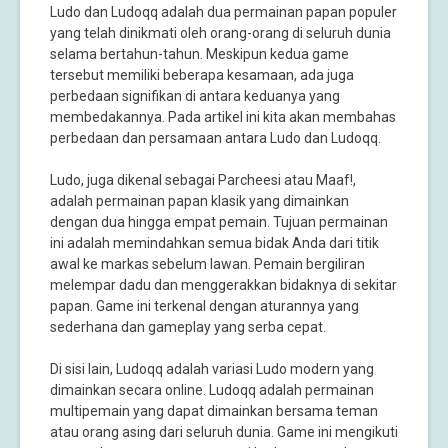
Ludo dan Ludoqq adalah dua permainan papan populer
yang telah dinikmati oleh orang-orang di seluruh dunia
selama bertahun-tahun. Meskipun kedua game
tersebut memiliki beberapa kesamaan, ada juga
perbedaan signifikan di antara keduanya yang
membedakannya. Pada artikel ini kita akan membahas
perbedaan dan persamaan antara Ludo dan Ludoqq.
Ludo, juga dikenal sebagai Parcheesi atau Maaf!,
adalah permainan papan klasik yang dimainkan
dengan dua hingga empat pemain. Tujuan permainan
ini adalah memindahkan semua bidak Anda dari titik
awal ke markas sebelum lawan. Pemain bergiliran
melempar dadu dan menggerakkan bidaknya di sekitar
papan. Game ini terkenal dengan aturannya yang
sederhana dan gameplay yang serba cepat.
Di sisi lain, Ludoqq adalah variasi Ludo modern yang
dimainkan secara online. Ludoqq adalah permainan
multipemain yang dapat dimainkan bersama teman
atau orang asing dari seluruh dunia. Game ini mengikuti