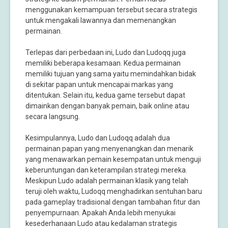
menggunakan kemampuan tersebut secara strategis
untuk mengakali lawannya dan memenangkan
permainan.
Terlepas dari perbedaan ini, Ludo dan Ludoqq juga
memiliki beberapa kesamaan. Kedua permainan
memiliki tujuan yang sama yaitu memindahkan bidak
di sekitar papan untuk mencapai markas yang
ditentukan. Selain itu, kedua game tersebut dapat
dimainkan dengan banyak pemain, baik online atau
secara langsung.
Kesimpulannya, Ludo dan Ludoqq adalah dua
permainan papan yang menyenangkan dan menarik
yang menawarkan pemain kesempatan untuk menguji
keberuntungan dan keterampilan strategi mereka.
Meskipun Ludo adalah permainan klasik yang telah
teruji oleh waktu, Ludoqq menghadirkan sentuhan baru
pada gameplay tradisional dengan tambahan fitur dan
penyempurnaan. Apakah Anda lebih menyukai
kesederhanaan Ludo atau kedalaman strategis