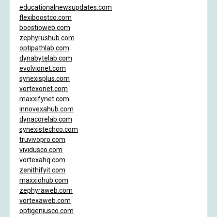
educationalnewsupdates.com
flexiboostco.com
boostioweb.com
zephyrushub.com
optipathlab.com
dynabytelab.com
evolvionet.com
synexisplus.com
vortexonet.com
maxxifynet.com
innovexahub.com
dynacorelab.com
synexistechco.com
truvivopro.com
vividusco.com
vortexahq.com
zenithifyit.com
maxxiohub.com
zephyraweb.com
vortexaweb.com
optigeniusco.com