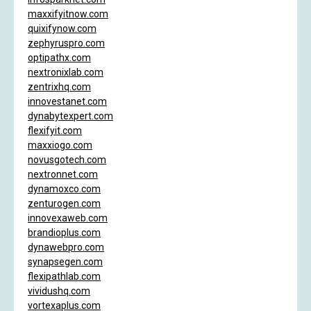
maxxifyitnow.com
quixifynow.com
zephyruspro.com
optipathx.com
nextronixlab.com
zentrixhq.com
innovestanet.com
dynabytexpert.com
flexifyit.com
maxxiogo.com
novusgotech.com
nextronnet.com
dynamoxco.com
zenturogen.com
innovexaweb.com
brandioplus.com
dynawebpro.com
synapsegen.com
flexipathlab.com
vividushq.com
vortexaplus.com