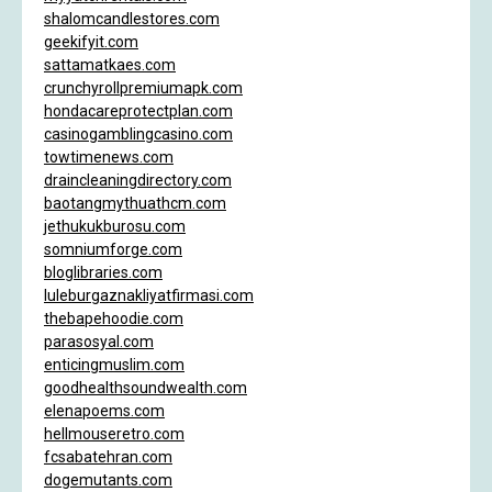
shalomcandlestores.com
geekifyit.com
sattamatkaes.com
crunchyrollpremiumapk.com
hondacareprotectplan.com
casinogamblingcasino.com
towtimenews.com
draincleaningdirectory.com
baotangmythuathcm.com
jethukukburosu.com
somniumforge.com
bloglibraries.com
luleburgaznakliyatfirmasi.com
thebapehoodie.com
parasosyal.com
enticingmuslim.com
goodhealthsoundwealth.com
elenapoems.com
hellmouseretro.com
fcsabatehran.com
dogemutants.com