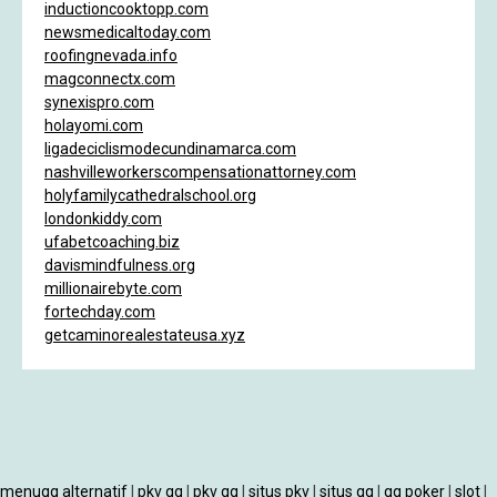
inductioncooktopp.com
newsmedicaltoday.com
roofingnevada.info
magconnectx.com
synexispro.com
holayomi.com
ligadeciclismodecundinamarca.com
nashvilleworkerscompensationattorney.com
holyfamilycathedralschool.org
londonkiddy.com
ufabetcoaching.biz
davismindfulness.org
millionairebyte.com
fortechday.com
getcaminorealestateusa.xyz
menuqq alternatif
|
pkv qq
|
pkv qq
|
situs pkv
|
situs qq
|
qq poker
|
slot
|