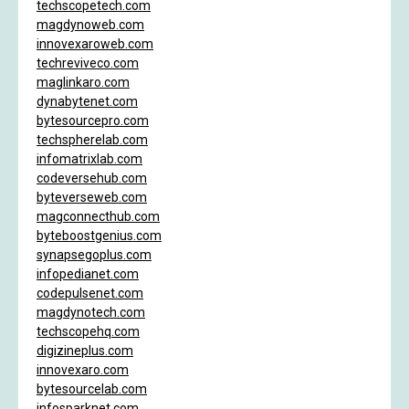
techscopetech.com
magdynoweb.com
innovexaroweb.com
techreviveco.com
maglinkaro.com
dynabytenet.com
bytesourcepro.com
techspherelab.com
infomatrixlab.com
codeversehub.com
byteverseweb.com
magconnecthub.com
byteboostgenius.com
synapsegoplus.com
infopedianet.com
codepulsenet.com
magdynotech.com
techscopehq.com
digizineplus.com
innovexaro.com
bytesourcelab.com
infosparknet.com