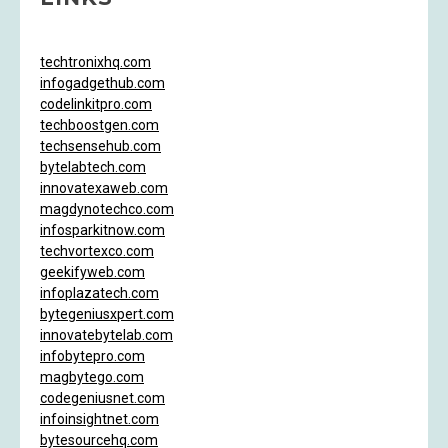
techtronixhq.com
infogadgethub.com
codelinkitpro.com
techboostgen.com
techsensehub.com
bytelabtech.com
innovatexaweb.com
magdynotechco.com
infosparkitnow.com
techvortexco.com
geekifyweb.com
infoplazatech.com
bytegeniusxpert.com
innovatebytelab.com
infobytepro.com
magbytego.com
codegeniusnet.com
infoinsightnet.com
bytesourcehq.com