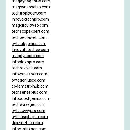
magdynogenius.com
magsynapselab.com
techtronixgen.com
innovextechpro.com
magcircuitweb.com
techscopexpert.com
techpediaweb.com
bytelabgenius.com
innovatetechco.com
magdynopro.com
infoplazapro.com
techreviveit.com
infowavexpert.com
bytegeniusco.com
codematrixhub.com
techsenseplus.com
infoboostgenius.com
techwavegen.com
bytesavvypro.com
byteinsightgen.com
digizinetech.com
infomatrixgen.com