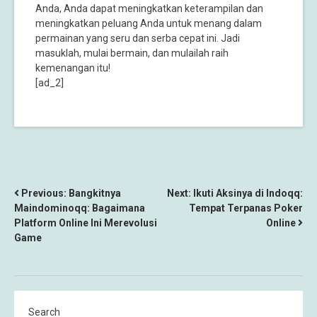
Anda, Anda dapat meningkatkan keterampilan dan
meningkatkan peluang Anda untuk menang dalam
permainan yang seru dan serba cepat ini. Jadi
masuklah, mulai bermain, dan mulailah raih
kemenangan itu!
[ad_2]
POST
Previous:
Bangkitnya
Next:
Ikuti Aksinya di Indoqq:
Maindominoqq: Bagaimana
Tempat Terpanas Poker
NAVIGATION
Platform Online Ini Merevolusi
Online
Game
Search