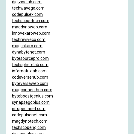
digizinelab.com
techwavego.com
codepulsex.com
techscopetech.com
magdynoweb.com
innovexaroweb.com
techreviveco.com
maglinkaro.com
dynabytenet.com
bytesourcepro.com
techspherelab.com
infomatrixlab.com
codeversehub.com
byteverseweb.com
magconnecthub.com
byteboostgenius.com
synapsegoplus.com
infopedianet.com
codepulsenet.com
magdynotech.com
techscopehq.com
digizineplus.com