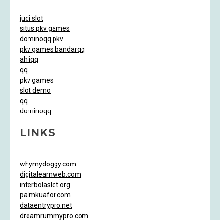
judi slot
situs pkv games
dominoqq pkv
pkv games bandarqq
ahliqq
qq
pkv games
slot demo
qq
dominoqq
LINKS
whymydoggy.com
digitalearnweb.com
interbolaslot.org
palmkuafor.com
dataentrypro.net
dreamrummypro.com