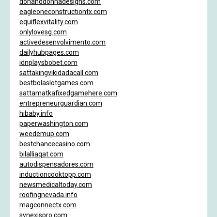
donanddonnadesigns.com
eagleoneconstructiontx.com
equiflexvitality.com
onlylovesg.com
activedesenvolvimento.com
dailyhubpages.com
idnplaysbobet.com
sattakingvikidadacall.com
bestbolaslotgames.com
sattamatkafixedgamehere.com
entrepreneurguardian.com
hibaby.info
paperwashington.com
weedemup.com
bestchancecasino.com
bilalliaqat.com
autodispensadores.com
inductioncooktopp.com
newsmedicaltoday.com
roofingnevada.info
magconnectx.com
synexispro.com