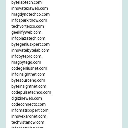
bytelabtech.com
innovatexaweb.com
magdynotechco.com
infosparkitnow.com
techvortexco.com
geekifyweb.com
infoplazatech.com
bytegeniusxpert.com
innovatebytelab.com
infobytepro.com
magbytego.com
codegeniusnet.com
infoinsightnet.com
bytesourcehq.com
byteinsightnet.com
codepulsetechco.com
digizineweb.com
codeconnectx.com
infomatrixxpert.com
innovexaronet.com
techvistanow.com