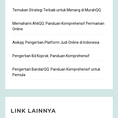
Temukan Strategi Terbaik untuk Menang di MurahQQ
Memahami AhliQQ: Panduan Komprehensif Permainan
Online
Asikqq: Pengertian Platform Judi Online di Indonesia
Pengertian Bd Koprok: Panduan Komprehensif
Pengertian BandarQQ: Panduan Komprehensif untuk
Pemula
LINK LAINNYA