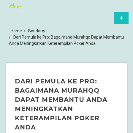
Skip
SITUS SLOT ONLINE
to
content
Primar
MAINKAN DI SITUS SLOT ONLINE TERPERCAYA YANG
TERPERCAYA
Menu
MENGGUNAKAN SERVER PKV GAMES TERKINI UNTUK
Home
Bandarqq
DENGAN SERVER
PENGALAMAN BERMAIN YANG LEBIH LANCAR DAN AMAN.
Dari Pemula ke Pro: Bagaimana Murahqq Dapat Membantu
Anda Meningkatkan Keterampilan Poker Anda
PKV GAMES TERKINI
DARI PEMULA KE PRO:
BAGAIMANA MURAHQQ
DAPAT MEMBANTU ANDA
MENINGKATKAN
KETERAMPILAN POKER
ANDA