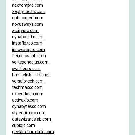
nexventpro.com
zephyrtechx.com
optigoxpert.com
novuswayz.com
actifypro.com
dynaboostx.com
instaflexco.com
innovistapro.com
flexiboostlab.com
vortexohqplus.com
swiftiopro.com
hamilelikbelirtisi.net
versalotech.com
techmaxco.com
exceedolab.com
activaxio.com
dynabytesco.com
stylegurupro.com
datawizardslab.com
cubiqio.com
geeklifechronicle.com