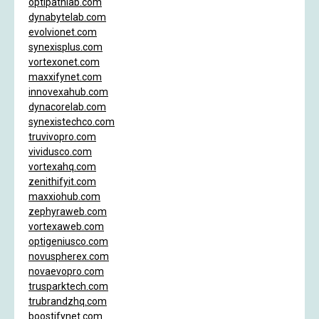
optipathlab.com
dynabytelab.com
evolvionet.com
synexisplus.com
vortexonet.com
maxxifynet.com
innovexahub.com
dynacorelab.com
synexistechco.com
truvivopro.com
vividusco.com
vortexahq.com
zenithifyit.com
maxxiohub.com
zephyraweb.com
vortexaweb.com
optigeniusco.com
novuspherex.com
novaevopro.com
trusparktech.com
trubrandzhq.com
boostifynet.com