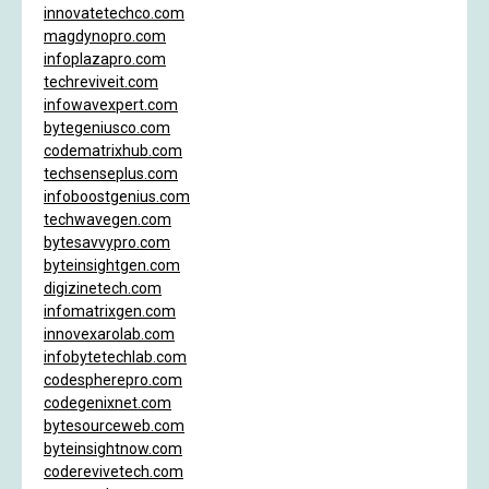
innovatetechco.com
magdynopro.com
infoplazapro.com
techreviveit.com
infowavexpert.com
bytegeniusco.com
codematrixhub.com
techsenseplus.com
infoboostgenius.com
techwavegen.com
bytesavvypro.com
byteinsightgen.com
digizinetech.com
infomatrixgen.com
innovexarolab.com
infobytetechlab.com
codespherepro.com
codegenixnet.com
bytesourceweb.com
byteinsightnow.com
coderevivetech.com