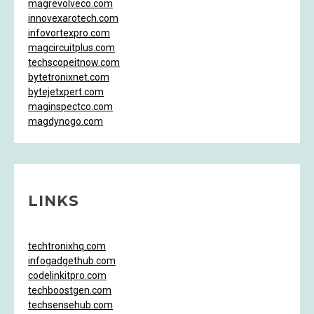
magrevolveco.com
innovexarotech.com
infovortexpro.com
magcircuitplus.com
techscopeitnow.com
bytetronixnet.com
bytejetxpert.com
maginspectco.com
magdynogo.com
LINKS
techtronixhq.com
infogadgethub.com
codelinkitpro.com
techboostgen.com
techsensehub.com