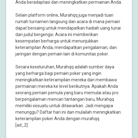
Anda beradaptasi dan meningkatkan permainan Anda.
Selain platform online, Murahqq juga menjadi tuan
rumah turnamen langsung dan acara di mana pemain
dapat bersaing untuk mendapatkan hadiah uang tunai
dan judul bergengsi. Acara ini memberikan
kesempatan berharga untuk menunjukkan
keterampilan Anda, mendapatkan pengalaman, dan
jaringan dengan pemain lain di komunitas poker.
Secara keseluruhan, Murahqq adalah sumber daya
yang berharga bagi pemain poker yang ingin
meningkatkan keterampilan mereka dan membawa
permainan mereka ke level berikutnya. Apakah Anda
seorang pemain pemula yang baru memulai atau pro
berpengalaman mencari tantangan baru, Murahqq
memiliki sesuatu untuk ditawarkan. Jadi mengapa
menunggu? Daftar hari ini dan mulailah meningkatkan
keterampilan poker Anda dengan murahqq.
[ad_2]