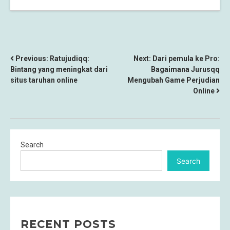
POST
Previous:
Ratujudiqq:
Next:
Dari pemula ke Pro:
Bintang yang meningkat dari
Bagaimana Jurusqq
NAVIGATION
situs taruhan online
Mengubah Game Perjudian
Online
Search
Search
RECENT POSTS