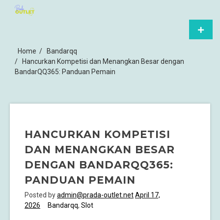
Skip
SITUS SLOT ONLINE
to
content
Primar
MAINKAN DI SITUS SLOT ONLINE TERPERCAYA YANG
TERPERCAYA
Menu
MENGGUNAKAN SERVER PKV GAMES TERKINI UNTUK
Home
Bandarqq
DENGAN SERVER
PENGALAMAN BERMAIN YANG LEBIH LANCAR DAN AMAN.
Hancurkan Kompetisi dan Menangkan Besar dengan
BandarQQ365: Panduan Pemain
PKV GAMES TERKINI
HANCURKAN KOMPETISI
DAN MENANGKAN BESAR
DENGAN BANDARQQ365:
PANDUAN PEMAIN
Posted by
admin@prada-outlet.net
April 17,
2026
Bandarqq
,
Slot