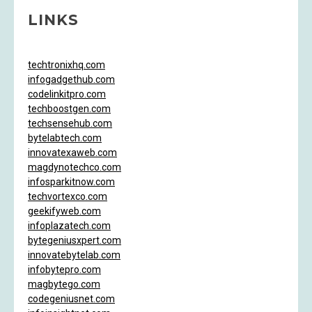
LINKS
techtronixhq.com
infogadgethub.com
codelinkitpro.com
techboostgen.com
techsensehub.com
bytelabtech.com
innovatexaweb.com
magdynotechco.com
infosparkitnow.com
techvortexco.com
geekifyweb.com
infoplazatech.com
bytegeniusxpert.com
innovatebytelab.com
infobytepro.com
magbytego.com
codegeniusnet.com