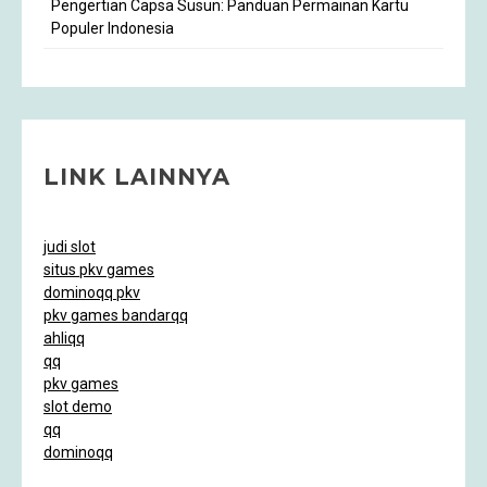
Pengertian Capsa Susun: Panduan Permainan Kartu
Populer Indonesia
LINK LAINNYA
judi slot
situs pkv games
dominoqq pkv
pkv games bandarqq
ahliqq
qq
pkv games
slot demo
qq
dominoqq