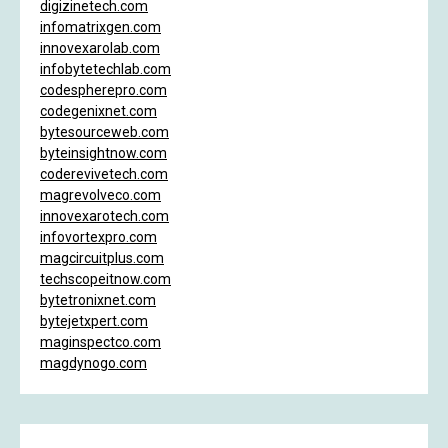
digizinetech.com
infomatrixgen.com
innovexarolab.com
infobytetechlab.com
codespherepro.com
codegenixnet.com
bytesourceweb.com
byteinsightnow.com
coderevivetech.com
magrevolveco.com
innovexarotech.com
infovortexpro.com
magcircuitplus.com
techscopeitnow.com
bytetronixnet.com
bytejetxpert.com
maginspectco.com
magdynogo.com