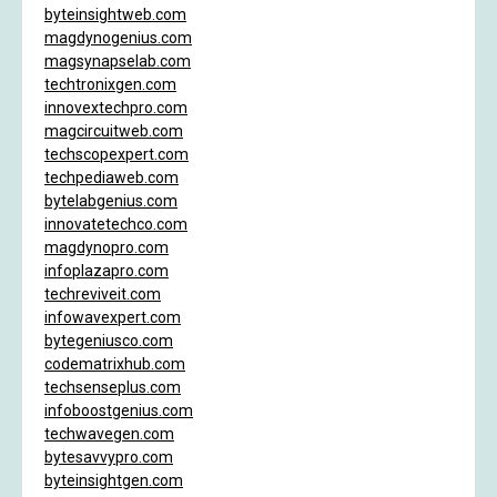
byteinsightweb.com
magdynogenius.com
magsynapselab.com
techtronixgen.com
innovextechpro.com
magcircuitweb.com
techscopexpert.com
techpediaweb.com
bytelabgenius.com
innovatetechco.com
magdynopro.com
infoplazapro.com
techreviveit.com
infowavexpert.com
bytegeniusco.com
codematrixhub.com
techsenseplus.com
infoboostgenius.com
techwavegen.com
bytesavvypro.com
byteinsightgen.com