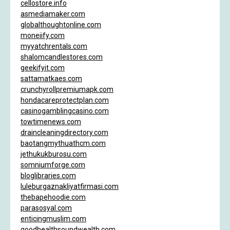
cellostore.info
asmediamaker.com
globalthoughtonline.com
moneiify.com
myyatchrentals.com
shalomcandlestores.com
geekifyit.com
sattamatkaes.com
crunchyrollpremiumapk.com
hondacareprotectplan.com
casinogamblingcasino.com
towtimenews.com
draincleaningdirectory.com
baotangmythuathcm.com
jethukukburosu.com
somniumforge.com
bloglibraries.com
luleburgaznakliyatfirmasi.com
thebapehoodie.com
parasosyal.com
enticingmuslim.com
goodhealthsoundwealth.com