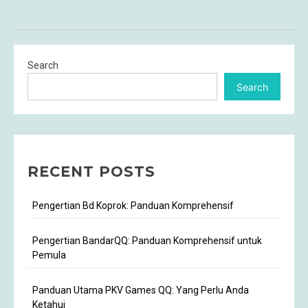
NAVIGATION
Search
Search
RECENT POSTS
Pengertian Bd Koprok: Panduan Komprehensif
Pengertian BandarQQ: Panduan Komprehensif untuk
Pemula
Panduan Utama PKV Games QQ: Yang Perlu Anda
Ketahui