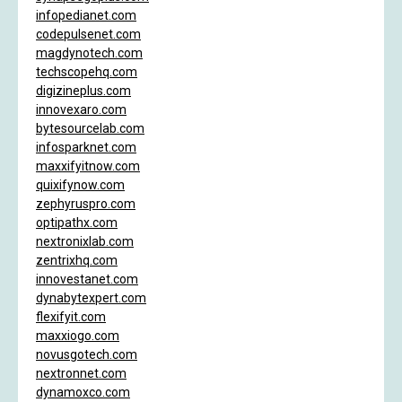
infopedianet.com
codepulsenet.com
magdynotech.com
techscopehq.com
digizineplus.com
innovexaro.com
bytesourcelab.com
infosparknet.com
maxxifyitnow.com
quixifynow.com
zephyruspro.com
optipathx.com
nextronixlab.com
zentrixhq.com
innovestanet.com
dynabytexpert.com
flexifyit.com
maxxiogo.com
novusgotech.com
nextronnet.com
dynamoxco.com