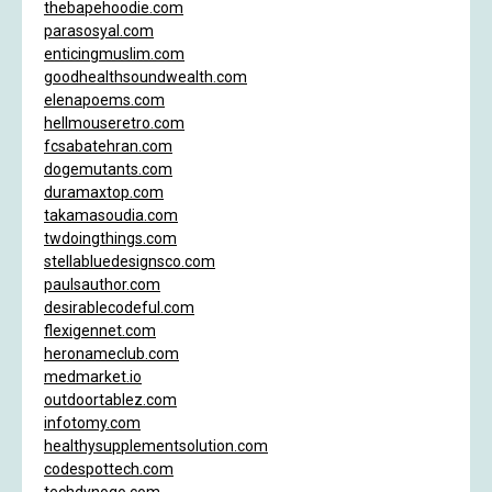
thebapehoodie.com
parasosyal.com
enticingmuslim.com
goodhealthsoundwealth.com
elenapoems.com
hellmouseretro.com
fcsabatehran.com
dogemutants.com
duramaxtop.com
takamasoudia.com
twdoingthings.com
stellabluedesignsco.com
paulsauthor.com
desirablecodeful.com
flexigennet.com
heronameclub.com
medmarket.io
outdoortablez.com
infotomy.com
healthysupplementsolution.com
codespottech.com
techdynogo.com