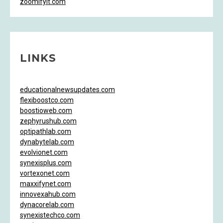
zoomifyit.com
LINKS
educationalnewsupdates.com
flexiboostco.com
boostioweb.com
zephyrushub.com
optipathlab.com
dynabytelab.com
evolvionet.com
synexisplus.com
vortexonet.com
maxxifynet.com
innovexahub.com
dynacorelab.com
synexistechco.com