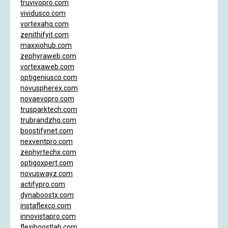
truvivopro.com
vividusco.com
vortexahq.com
zenithifyit.com
maxxiohub.com
zephyraweb.com
vortexaweb.com
optigeniusco.com
novuspherex.com
novaevopro.com
trusparktech.com
trubrandzhq.com
boostifynet.com
nexventpro.com
zephyrtechx.com
optigoxpert.com
novuswayz.com
actifypro.com
dynaboostx.com
instaflexco.com
innovistapro.com
flexiboostlab.com