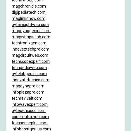
magchronicle.com
digipediatech.com
maglinkitnow.com
byteinsightweb.com
magdynogenius.com
magsynapselab.com
techtronixgen.com
innovextechpro.com
magcircuitweb.com
techscopexpert.com
techpediaweb.com
bytelabgenius.com
innovatetechco.com
magdynopro.com
infoplazapro.com
techreviveit.com
infowavexpert.com
bytegeniusco.com
codematrixhub.com
techsenseplus.com
infoboostgenius.com