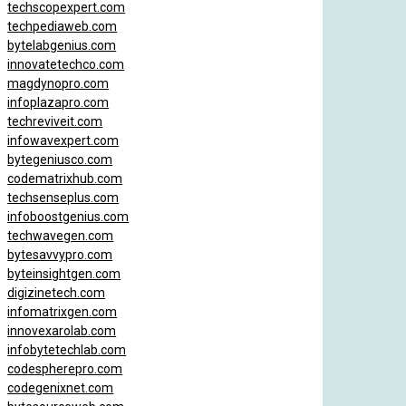
techscopexpert.com
techpediaweb.com
bytelabgenius.com
innovatetechco.com
magdynopro.com
infoplazapro.com
techreviveit.com
infowavexpert.com
bytegeniusco.com
codematrixhub.com
techsenseplus.com
infoboostgenius.com
techwavegen.com
bytesavvypro.com
byteinsightgen.com
digizinetech.com
infomatrixgen.com
innovexarolab.com
infobytetechlab.com
codespherepro.com
codegenixnet.com