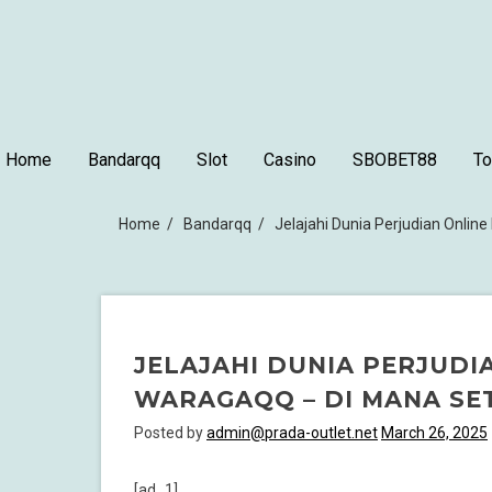
Skip
to
content
MAINKAN DI SITUS SLOT ONLINE TERPERCAYA YA
Home
Bandarqq
Slot
Casino
SBOBET88
To
Home
Bandarqq
Jelajahi Dunia Perjudian Onlin
JELAJAHI DUNIA PERJUDI
WARAGAQQ – DI MANA SE
Posted by
admin@prada-outlet.net
March 26, 2025
[ad_1]