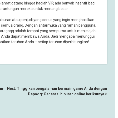
lamat datang hingga hadiah VIP, ada banyak insentif bagi
beruntungan mereka untuk menang besar.
buran atau penjudi yang serius yang ingin menghasilkan
uk semua orang. Dengan antarmuka yang ramah pengguna,
Waragaqq adalah tempat yang sempurna untuk menjelajahi
uhan Anda dapat membawa Anda. Jadi mengapa menunggu?
atkan taruhan Anda – setiap taruhan diperhitungkan!
ami
Next:
Tinggikan pengalaman bermain game Anda dengan
Depoqq: Generasi hiburan online berikutnya