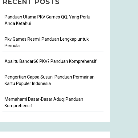
RECENT POSTS
Panduan Utama PKV Games QQ: Yang Perlu
Anda Ketahui
Pkv Games Resmi: Panduan Lengkap untuk
Pemula
Apa itu Bandar66 PKV? Panduan Komprehensif
Pengertian Capsa Susun: Panduan Permainan
Kartu Populer Indonesia
Memahami Dasar-Dasar Aduq: Panduan
Komprehensif