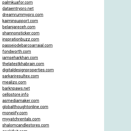
palmkuafor.com
dataentrypro.net
dreamrummypro.com
kaiminsupport.com
belanjareceh.com
shannonsticker.com
insprationbuzz.com
passeiodebarcoarraial.com
fondworth.com
iamseharkhan.com
thelatestkhabrain.com
digitaldesignproperties.com
sarkariresultex.com
mealizo.com
barknpaws.net
cellostore.info
asmediamaker.com
globalthoughtonline.com
moneiify.com
myyatchrentals.com
shalomcandlestores.com