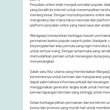
Perjudian online telah menjadi semakin populer da
yang beralih ke internet untuk menempatkan tar
menang besar. Dengan munculnya kasino online dan 
mengetahui dari mana harus memulai dan platform
platform perjudian online yang tepercaya dan andal
Waragaqq menawarkan berbagai macam permainan d
permainan kasino populer seperti poker, blackjack, 
berpengalaman atau pemula yang ingin mencoba ta
untuk semua orang. Dengan antarmuka yang rama
memudahkan pemain untuk menavigasi dunia perjud
menyenangkan.
Salah satu fitur utama yang membedakan WargaqQ da
komitmennya untuk bermain dan transparansi yang 
dapat yakin bahwa informasi pribadi dan keuangan
menggunakan generator angka acak untuk memast
pemain lapangan bermain yang setinggi untuk men
Selain berbagai pilihan permainan dan komitmen 
bonus dan promosi yang murah hati untuk member