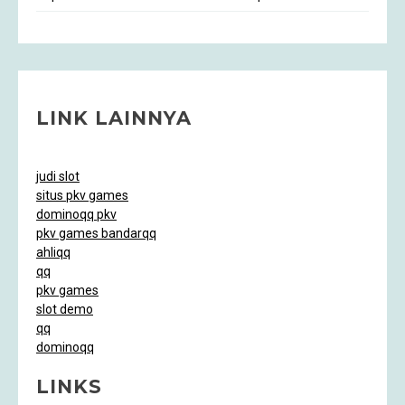
LINK LAINNYA
judi slot
situs pkv games
dominoqq pkv
pkv games bandarqq
ahliqq
qq
pkv games
slot demo
qq
dominoqq
LINKS