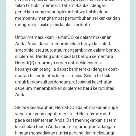
telah terbukti memiliki sifat anti-kanker, dengan
penelitian yang menunjukkan bahwa hal itu dapat
membantu menghambat pertumbuhan sel kanker dan
mengurangi risiko jenis kanker tertentu.
Untuk memasukkan HematQQ ke dalam makanan
Anda, Anda dapat menambahkan bijinya ke salad,
smoothie, atau sup, atau mengambilnya dalam bentuk
suplemen. Penting untuk dicatat bahwa sementara
HematQQ umumnya aman untuk dikonsumsi
kebanyakan orang, ia dapat berinteraksi dengan obat -
obatan tertentu atau kondisi medis. Selalu terbaik
untuk berkonsultasi dengan profesional kesehatan
sebelum menambahkan suplemen baru ke rutinitas
Anda.
Secara keseluruhan, HematQQ adalah makanan super
yang kuat yang dapat memiliki efek transformatif
pada kesejahteraan Anda. Dari meningkatkan sistem
kekebalan tubuh Anda dan mengurangi peradangan
hingga menyediakan nutrisi penting dan melindungi