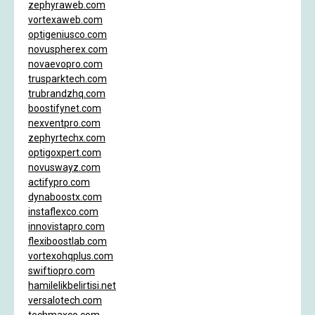
zephyraweb.com
vortexaweb.com
optigeniusco.com
novuspherex.com
novaevopro.com
trusparktech.com
trubrandzhq.com
boostifynet.com
nexventpro.com
zephyrtechx.com
optigoxpert.com
novuswayz.com
actifypro.com
dynaboostx.com
instaflexco.com
innovistapro.com
flexiboostlab.com
vortexohqplus.com
swiftiopro.com
hamilelikbelirtisi.net
versalotech.com