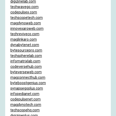
digizinelab.com
techwavego.com
codepulsex.com
techscopetech.com
magdynoweb.com
innovexaroweb.com
techreviveco.com
maglinkaro.com
dynabytenet.com
bytesourcepro.com
techspherelab.com
infomatrixlab.com
codeversehub.com
byteverseweb.com
magconnecthub.com
byteboostgenius.com
synapsegoplus.com
infopedianet.com
codepulsenet.com
magdynotech.com
techscopehq.com
digizineplus.com