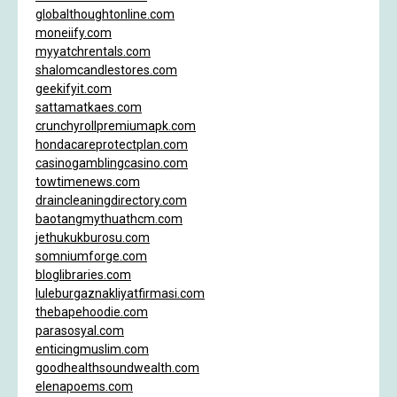
globalthoughtonline.com
moneiify.com
myyatchrentals.com
shalomcandlestores.com
geekifyit.com
sattamatkaes.com
crunchyrollpremiumapk.com
hondacareprotectplan.com
casinogamblingcasino.com
towtimenews.com
draincleaningdirectory.com
baotangmythuathcm.com
jethukukburosu.com
somniumforge.com
bloglibraries.com
luleburgaznakliyatfirmasi.com
thebapehoodie.com
parasosyal.com
enticingmuslim.com
goodhealthsoundwealth.com
elenapoems.com