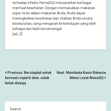
terhadap infeksi, HematQQ menawarkan berbagai
manfaat kesehatan. Dengan memasukkan makanan
super ini ke dalam makanan Anda, Anda dapat
meningkatkan kesehatan dan vitalitas Anda secara
keseluruhan, yang mengarah ke kehidupan yang lebih
bahagia dan lebih bersemangat.
[ad_2]
POST
Previous:
Bersiaplah untuk
Next:
Membuka Kunci Rahasia
bermain seperti diva: seluk
Menu Lezat MenuQQ
NAVIGATION
beluk divaqq
Search