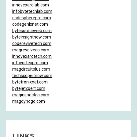
innovexarolab.com
infobytetechlab.com
codespherepro.com
codegenixnet.com
bytesourceweb.com
byteinsightnow.com
coderevivetech.com
magrevolveco.com
innovexarotech.com
infovortexpro.com
magcircuitplus.com
techscopeitnow.com
bytetronixnet.com
bytejetxpert.com
maginspectco.com
magdynogo.com
LINKS