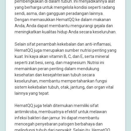
pembengkakan di dalam tubuh. Ini menjadikannya alat
yang berharga untuk mengelola kondisi seperti radang
sendi, asma, dan gangguan peradangan lainnya.
Dengan memasukkan HematQQ ke dalam makanan
Anda, Anda dapat membantu mengurangi gejala dan
meningkatkan kualitas hidup Anda secara keseluruhan.
Selain sifat penambah kekebalan dan anti-inflamasi,
HematQQ juga merupakan sumber nutrisi penting yang
kuat. Ini kaya akan vitamin B, C, dan E, serta mineral
seperti zat besi, seng, dan magnesium. Nutrisi ini
memainkan peran penting dalam mendukung
kesehatan dan kesejahteraan tubuh secara
keseluruhan, membantu mempertahankan fungsi
sistem kekebalan tubuh, otak, jantung, dan organ vital
lainnya yang tepat.
HematQQ juga telah ditemukan memiliki sifat
antimikroba, membuatnya efektif untuk melawan
infeksi bakteri dan jamur. Ini dapat membantu
mencegah penyebaran patogen berbahaya dan
melindungi tubuh dari penyakit. Selain itu, HematQQ