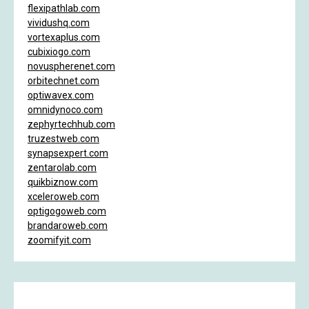
flexipathlab.com
vividushq.com
vortexaplus.com
cubixiogo.com
novuspherenet.com
orbitechnet.com
optiwavex.com
omnidynoco.com
zephyrtechhub.com
truzestweb.com
synapsexpert.com
zentarolab.com
quikbiznow.com
xceleroweb.com
optigogoweb.com
brandaroweb.com
zoomifyit.com