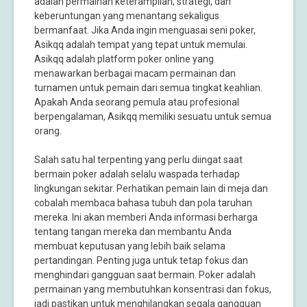
adalah permainan keterampilan, strategi, dan
keberuntungan yang menantang sekaligus
bermanfaat. Jika Anda ingin menguasai seni poker,
Asikqq adalah tempat yang tepat untuk memulai.
Asikqq adalah platform poker online yang
menawarkan berbagai macam permainan dan
turnamen untuk pemain dari semua tingkat keahlian.
Apakah Anda seorang pemula atau profesional
berpengalaman, Asikqq memiliki sesuatu untuk semua
orang.
Salah satu hal terpenting yang perlu diingat saat
bermain poker adalah selalu waspada terhadap
lingkungan sekitar. Perhatikan pemain lain di meja dan
cobalah membaca bahasa tubuh dan pola taruhan
mereka. Ini akan memberi Anda informasi berharga
tentang tangan mereka dan membantu Anda
membuat keputusan yang lebih baik selama
pertandingan. Penting juga untuk tetap fokus dan
menghindari gangguan saat bermain. Poker adalah
permainan yang membutuhkan konsentrasi dan fokus,
jadi pastikan untuk menghilangkan segala gangguan