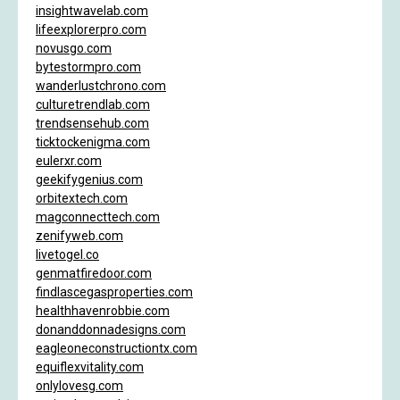
insightwavelab.com
lifeexplorerpro.com
novusgo.com
bytestormpro.com
wanderlustchrono.com
culturetrendlab.com
trendsensehub.com
ticktockenigma.com
eulerxr.com
geekifygenius.com
orbitextech.com
magconnecttech.com
zenifyweb.com
livetogel.co
genmatfiredoor.com
findlascegasproperties.com
healthhavenrobbie.com
donanddonnadesigns.com
eagleoneconstructiontx.com
equiflexvitality.com
onlylovesg.com