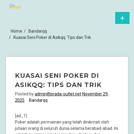
Skip
SITUS SLOT ONLINE
to
content
Primar
MAINKAN DI SITUS SLOT ONLINE TERPERCAYA YANG
TERPERCAYA
Menu
MENGGUNAKAN SERVER PKV GAMES TERKINI UNTUK
Home
Bandarqq
DENGAN SERVER
PENGALAMAN BERMAIN YANG LEBIH LANCAR DAN AMAN.
Kuasai Seni Poker di Asikqq: Tips dan Trik
PKV GAMES TERKINI
KUASAI SENI POKER DI
ASIKQQ: TIPS DAN TRIK
Posted by
admin@prada-outlet.net
November 29,
2025
Bandarqq
[ad_1]
Poker adalah permainan yang telah dinikmati oleh
jutaan orang di seluruh dunia selama berabad-abad. Ini