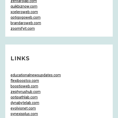
zentarolab.com
quikbiznow.com
xceleroweb.com
optigogoweb.com
brandaroweb.com
zoomifyit.com
LINKS
educationalnewsupdates.com
flexiboostco.com
boostioweb.com
zephyrushub.com
optipathlab.com
dynabytelab.com
evolvionet.com
synexisplus.com