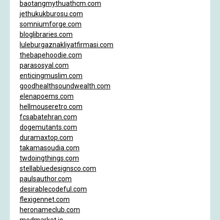
baotangmythuathcm.com
jethukukburosu.com
somniumforge.com
bloglibraries.com
luleburgaznakliyatfirmasi.com
thebapehoodie.com
parasosyal.com
enticingmuslim.com
goodhealthsoundwealth.com
elenapoems.com
hellmouseretro.com
fcsabatehran.com
dogemutants.com
duramaxtop.com
takamasoudia.com
twdoingthings.com
stellabluedesignsco.com
paulsauthor.com
desirablecodeful.com
flexigennet.com
heronameclub.com
medmarket.io