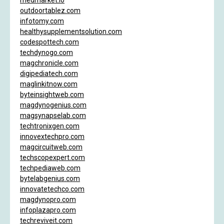
outdoortablez.com
infotomy.com
healthysupplementsolution.com
codespottech.com
techdynogo.com
magchronicle.com
digipediatech.com
maglinkitnow.com
byteinsightweb.com
magdynogenius.com
magsynapselab.com
techtronixgen.com
innovextechpro.com
magcircuitweb.com
techscopexpert.com
techpediaweb.com
bytelabgenius.com
innovatetechco.com
magdynopro.com
infoplazapro.com
techreviveit.com