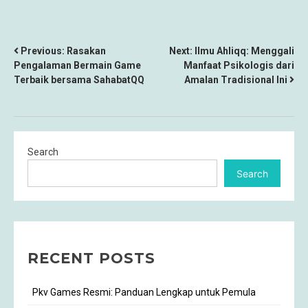
POST
Previous:
Rasakan
Next:
Ilmu Ahliqq: Menggali
Pengalaman Bermain Game
Manfaat Psikologis dari
NAVIGATION
Terbaik bersama SahabatQQ
Amalan Tradisional Ini
Search
Search
RECENT POSTS
Pkv Games Resmi: Panduan Lengkap untuk Pemula