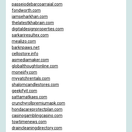
passeiodebarcoarraial.com
fondworth.com
iamseharkhan.com
thelatestkhabrain.com
digitaldesignproperties.com
sarkariresultex.com
mealizo.com
barknpaws.net
cellostore.info
asmediamaker.com
globalthoughtonline.com
moneiify.com
myyatchrentals.com
shalomcandlestores.com
geekifyit.com
sattamatkaes.com
crunchyrollpremiumapk.com
hondacareprotectplan.com
casinogamblingcasino.com
towtimenews.com
draincleaningdirectory.com