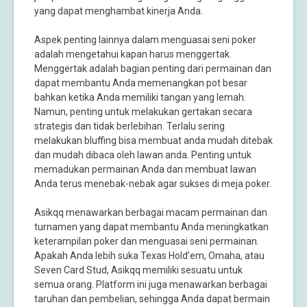
yang dapat menghambat kinerja Anda.
Aspek penting lainnya dalam menguasai seni poker
adalah mengetahui kapan harus menggertak.
Menggertak adalah bagian penting dari permainan dan
dapat membantu Anda memenangkan pot besar
bahkan ketika Anda memiliki tangan yang lemah.
Namun, penting untuk melakukan gertakan secara
strategis dan tidak berlebihan. Terlalu sering
melakukan bluffing bisa membuat anda mudah ditebak
dan mudah dibaca oleh lawan anda. Penting untuk
memadukan permainan Anda dan membuat lawan
Anda terus menebak-nebak agar sukses di meja poker.
Asikqq menawarkan berbagai macam permainan dan
turnamen yang dapat membantu Anda meningkatkan
keterampilan poker dan menguasai seni permainan.
Apakah Anda lebih suka Texas Hold’em, Omaha, atau
Seven Card Stud, Asikqq memiliki sesuatu untuk
semua orang. Platform ini juga menawarkan berbagai
taruhan dan pembelian, sehingga Anda dapat bermain