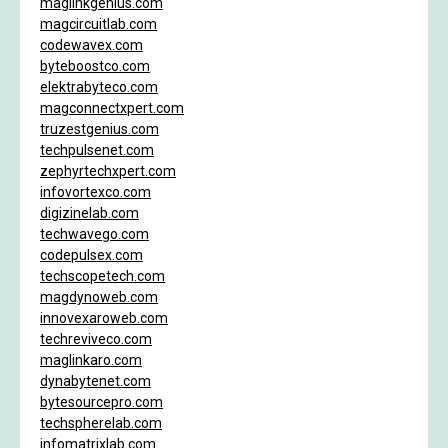
maglinkgenius.com
magcircuitlab.com
codewavex.com
byteboostco.com
elektrabyteco.com
magconnectxpert.com
truzestgenius.com
techpulsenet.com
zephyrtechxpert.com
infovortexco.com
digizinelab.com
techwavego.com
codepulsex.com
techscopetech.com
magdynoweb.com
innovexaroweb.com
techreviveco.com
maglinkaro.com
dynabytenet.com
bytesourcepro.com
techspherelab.com
infomatrixlab.com