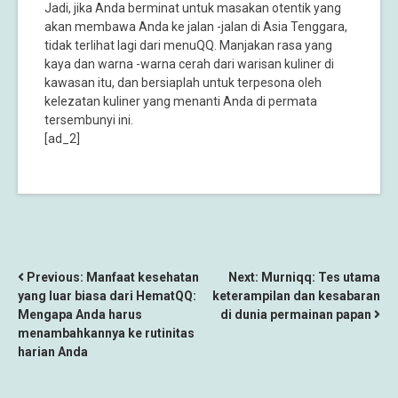
Jadi, jika Anda berminat untuk masakan otentik yang
akan membawa Anda ke jalan -jalan di Asia Tenggara,
tidak terlihat lagi dari menuQQ. Manjakan rasa yang
kaya dan warna -warna cerah dari warisan kuliner di
kawasan itu, dan bersiaplah untuk terpesona oleh
kelezatan kuliner yang menanti Anda di permata
tersembunyi ini.
[ad_2]
POST
Previous:
Manfaat kesehatan
Next:
Murniqq: Tes utama
yang luar biasa dari HematQQ:
keterampilan dan kesabaran
NAVIGATION
Mengapa Anda harus
di dunia permainan papan
menambahkannya ke rutinitas
harian Anda