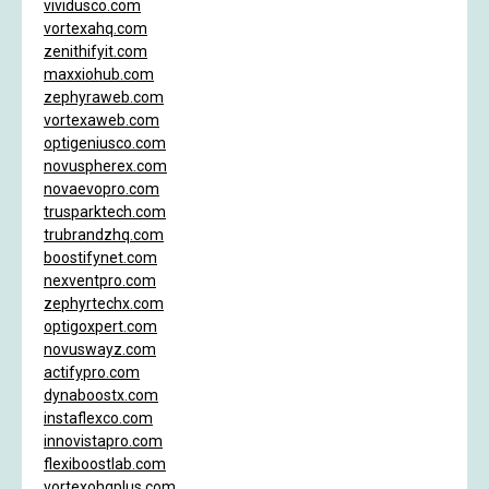
vividusco.com
vortexahq.com
zenithifyit.com
maxxiohub.com
zephyraweb.com
vortexaweb.com
optigeniusco.com
novuspherex.com
novaevopro.com
trusparktech.com
trubrandzhq.com
boostifynet.com
nexventpro.com
zephyrtechx.com
optigoxpert.com
novuswayz.com
actifypro.com
dynaboostx.com
instaflexco.com
innovistapro.com
flexiboostlab.com
vortexohqplus.com