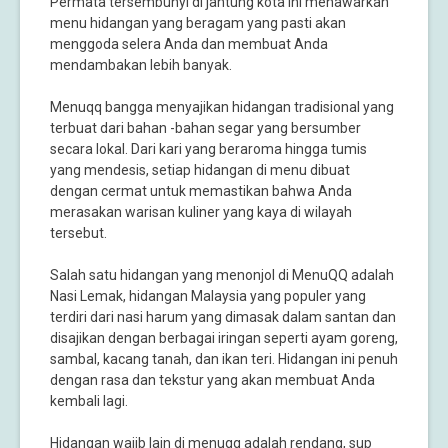
Permata tersembunyi di jantung kota ini menawarkan
menu hidangan yang beragam yang pasti akan
menggoda selera Anda dan membuat Anda
mendambakan lebih banyak.
Menuqq bangga menyajikan hidangan tradisional yang
terbuat dari bahan -bahan segar yang bersumber
secara lokal. Dari kari yang beraroma hingga tumis
yang mendesis, setiap hidangan di menu dibuat
dengan cermat untuk memastikan bahwa Anda
merasakan warisan kuliner yang kaya di wilayah
tersebut.
Salah satu hidangan yang menonjol di MenuQQ adalah
Nasi Lemak, hidangan Malaysia yang populer yang
terdiri dari nasi harum yang dimasak dalam santan dan
disajikan dengan berbagai iringan seperti ayam goreng,
sambal, kacang tanah, dan ikan teri. Hidangan ini penuh
dengan rasa dan tekstur yang akan membuat Anda
kembali lagi.
Hidangan wajib lain di menuqq adalah rendang, sup