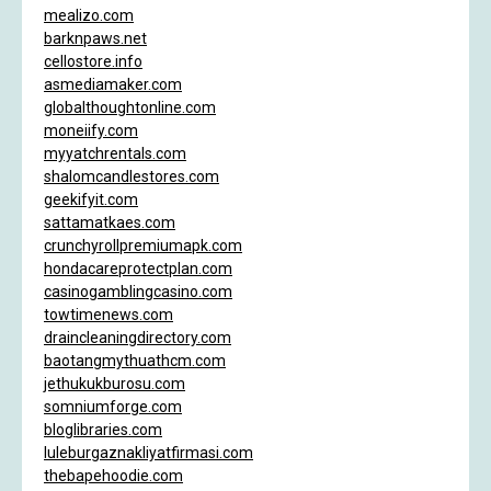
mealizo.com
barknpaws.net
cellostore.info
asmediamaker.com
globalthoughtonline.com
moneiify.com
myyatchrentals.com
shalomcandlestores.com
geekifyit.com
sattamatkaes.com
crunchyrollpremiumapk.com
hondacareprotectplan.com
casinogamblingcasino.com
towtimenews.com
draincleaningdirectory.com
baotangmythuathcm.com
jethukukburosu.com
somniumforge.com
bloglibraries.com
luleburgaznakliyatfirmasi.com
thebapehoodie.com