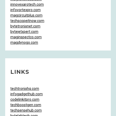
innovexarotech.com
infovortexpro.com
magcircuitplus.com
techscopeitnow.com
bytetronixnet.com
bytejetxpert.com
maginspectco.com
magdynogo.com
LINKS
techtronixhq.com
infogadgethub.com
codelinkitpro.com
techboostgen.com
techsensehub.com
bytelabtech.com