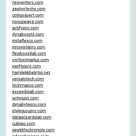
nexventpro.com
zephyrtechx.com
optigoxpert.com
novuswayz.com
actifypro.com
dynaboostx.com
instaflexco.com
innovistapro.com
flexiboostlab.com
vortexohqplus.com
swiftiopro.com
hamilelikbelirtisi.net
versalotech.com
techmaxco.com
exceedolab.com
activaxio.com
dynabytesco.com
stylegurupro.com
datawizardslab.com
cubiqio.com
geeklifechronicle.com