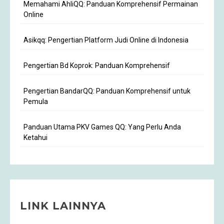
Memahami AhliQQ: Panduan Komprehensif Permainan
Online
Asikqq: Pengertian Platform Judi Online di Indonesia
Pengertian Bd Koprok: Panduan Komprehensif
Pengertian BandarQQ: Panduan Komprehensif untuk
Pemula
Panduan Utama PKV Games QQ: Yang Perlu Anda
Ketahui
LINK LAINNYA