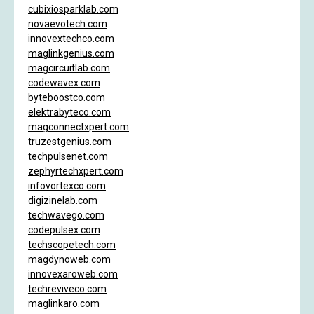
cubixiosparklab.com
novaevotech.com
innovextechco.com
maglinkgenius.com
magcircuitlab.com
codewavex.com
byteboostco.com
elektrabyteco.com
magconnectxpert.com
truzestgenius.com
techpulsenet.com
zephyrtechxpert.com
infovortexco.com
digizinelab.com
techwavego.com
codepulsex.com
techscopetech.com
magdynoweb.com
innovexaroweb.com
techreviveco.com
maglinkaro.com