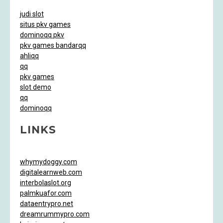
judi slot
situs pkv games
dominoqq pkv
pkv games bandarqq
ahliqq
qq
pkv games
slot demo
qq
dominoqq
LINKS
whymydoggy.com
digitalearnweb.com
interbolaslot.org
palmkuafor.com
dataentrypro.net
dreamrummypro.com