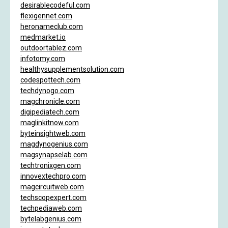
desirablecodeful.com
flexigennet.com
heronameclub.com
medmarket.io
outdoortablez.com
infotomy.com
healthysupplementsolution.com
codespottech.com
techdynogo.com
magchronicle.com
digipediatech.com
maglinkitnow.com
byteinsightweb.com
magdynogenius.com
magsynapselab.com
techtronixgen.com
innovextechpro.com
magcircuitweb.com
techscopexpert.com
techpediaweb.com
bytelabgenius.com