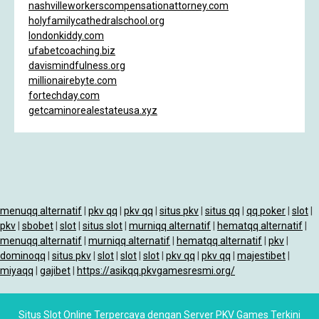
nashvilleworkerscompensationattorney.com
holyfamilycathedralschool.org
londonkiddy.com
ufabetcoaching.biz
davismindfulness.org
millionairebyte.com
fortechday.com
getcaminorealestateusa.xyz
menuqq alternatif
|
pkv qq
|
pkv qq
|
situs pkv
|
situs qq
|
qq poker
|
slot
|
pkv
|
sbobet
|
slot
|
situs slot
|
murniqq alternatif
|
hematqq alternatif
|
menuqq alternatif
|
murniqq alternatif
|
hematqq alternatif
|
pkv
|
dominoqq
|
situs pkv
|
slot
|
slot
|
slot
|
pkv qq
|
pkv qq
|
majestibet
|
miyaqq
|
gajibet
|
https://asikqq.pkvgamesresmi.org/
Situs Slot Online Terpercaya dengan Server PKV Games Terkini