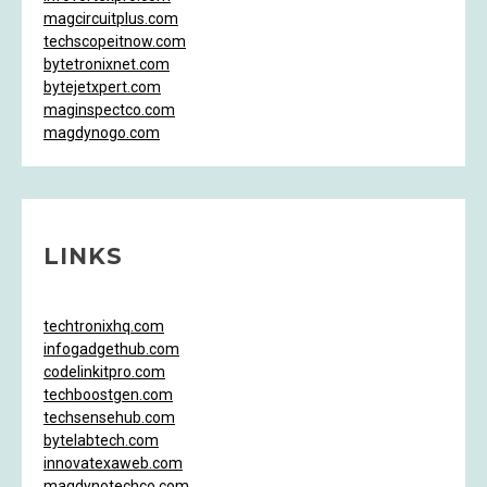
magcircuitplus.com
techscopeitnow.com
bytetronixnet.com
bytejetxpert.com
maginspectco.com
magdynogo.com
LINKS
techtronixhq.com
infogadgethub.com
codelinkitpro.com
techboostgen.com
techsensehub.com
bytelabtech.com
innovatexaweb.com
magdynotechco.com