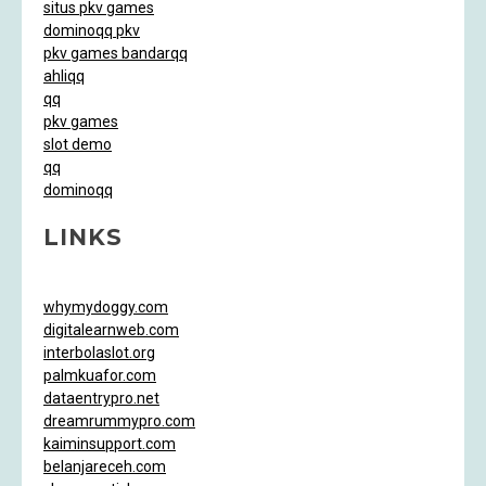
situs pkv games
dominoqq pkv
pkv games bandarqq
ahliqq
qq
pkv games
slot demo
qq
dominoqq
LINKS
whymydoggy.com
digitalearnweb.com
interbolaslot.org
palmkuafor.com
dataentrypro.net
dreamrummypro.com
kaiminsupport.com
belanjareceh.com