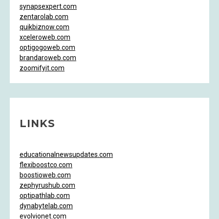
synapsexpert.com
zentarolab.com
quikbiznow.com
xceleroweb.com
optigogoweb.com
brandaroweb.com
zoomifyit.com
LINKS
educationalnewsupdates.com
flexiboostco.com
boostioweb.com
zephyrushub.com
optipathlab.com
dynabytelab.com
evolvionet.com