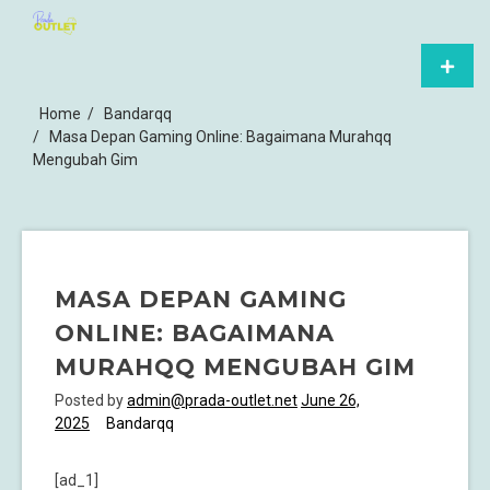
Skip
SITUS SLOT ONLINE
to
content
Primar
MAINKAN DI SITUS SLOT ONLINE TERPERCAYA YANG
TERPERCAYA
Menu
MENGGUNAKAN SERVER PKV GAMES TERKINI UNTUK
Home
Bandarqq
DENGAN SERVER
PENGALAMAN BERMAIN YANG LEBIH LANCAR DAN AMAN.
Masa Depan Gaming Online: Bagaimana Murahqq
Mengubah Gim
PKV GAMES TERKINI
MASA DEPAN GAMING
ONLINE: BAGAIMANA
MURAHQQ MENGUBAH GIM
Posted by
admin@prada-outlet.net
June 26,
2025
Bandarqq
[ad_1]