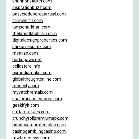
shannonsticker.com
insprationbuzz.com
passeiodebarcoarraial.com
fondworth.com
iamseharkhan.com
thelatestkhabrain.com
digitaldesignproperties.com
sarkariresultex.com
mealizo.com
barknpaws.net
cellostore.info
asmediamaker.com
globalthoughtonline.com
moneiify.com
myyatchrentals.com
shalomcandlestores.com
geekifyit.com
sattamatkaes.com
crunchyrollpremiumapk.com
hondacareprotectplan.com
casinogamblingcasino.com
towtimenews.com