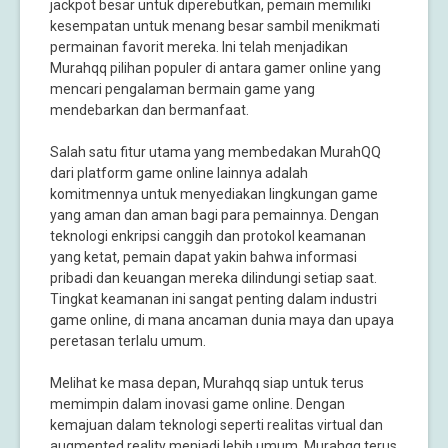
jackpot besar untuk diperebutkan, pemain memiliki
kesempatan untuk menang besar sambil menikmati
permainan favorit mereka. Ini telah menjadikan
Murahqq pilihan populer di antara gamer online yang
mencari pengalaman bermain game yang
mendebarkan dan bermanfaat.
Salah satu fitur utama yang membedakan MurahQQ
dari platform game online lainnya adalah
komitmennya untuk menyediakan lingkungan game
yang aman dan aman bagi para pemainnya. Dengan
teknologi enkripsi canggih dan protokol keamanan
yang ketat, pemain dapat yakin bahwa informasi
pribadi dan keuangan mereka dilindungi setiap saat.
Tingkat keamanan ini sangat penting dalam industri
game online, di mana ancaman dunia maya dan upaya
peretasan terlalu umum.
Melihat ke masa depan, Murahqq siap untuk terus
memimpin dalam inovasi game online. Dengan
kemajuan dalam teknologi seperti realitas virtual dan
augmented reality menjadi lebih umum, Murahqq terus