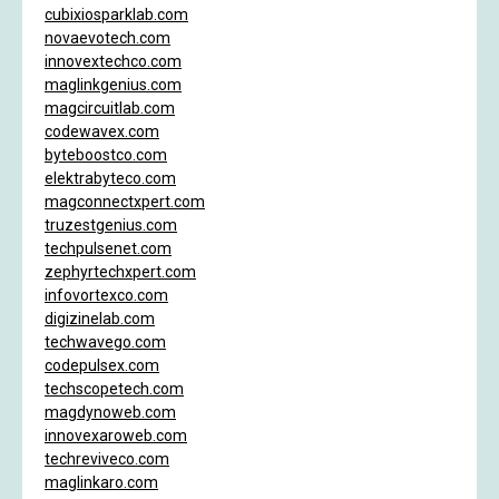
cubixiosparklab.com
novaevotech.com
innovextechco.com
maglinkgenius.com
magcircuitlab.com
codewavex.com
byteboostco.com
elektrabyteco.com
magconnectxpert.com
truzestgenius.com
techpulsenet.com
zephyrtechxpert.com
infovortexco.com
digizinelab.com
techwavego.com
codepulsex.com
techscopetech.com
magdynoweb.com
innovexaroweb.com
techreviveco.com
maglinkaro.com