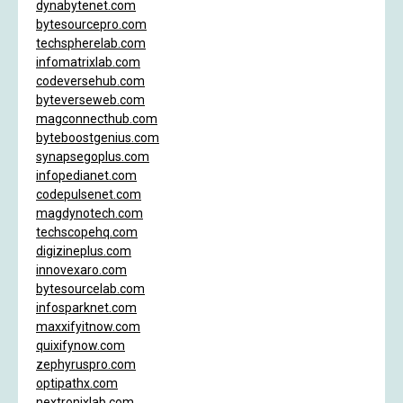
dynabytenet.com
bytesourcepro.com
techspherelab.com
infomatrixlab.com
codeversehub.com
byteverseweb.com
magconnecthub.com
byteboostgenius.com
synapsegoplus.com
infopedianet.com
codepulsenet.com
magdynotech.com
techscopehq.com
digizineplus.com
innovexaro.com
bytesourcelab.com
infosparknet.com
maxxifyitnow.com
quixifynow.com
zephyruspro.com
optipathx.com
nextronixlab.com