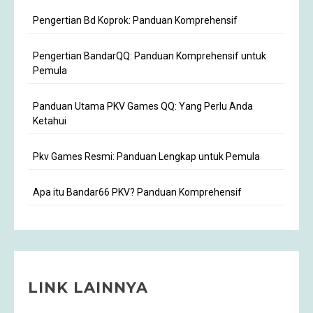
Pengertian Bd Koprok: Panduan Komprehensif
Pengertian BandarQQ: Panduan Komprehensif untuk
Pemula
Panduan Utama PKV Games QQ: Yang Perlu Anda
Ketahui
Pkv Games Resmi: Panduan Lengkap untuk Pemula
Apa itu Bandar66 PKV? Panduan Komprehensif
LINK LAINNYA