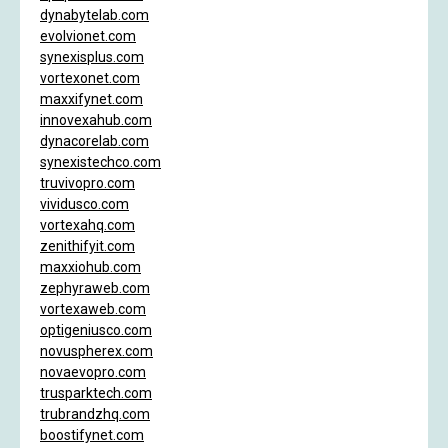
dynabytelab.com
evolvionet.com
synexisplus.com
vortexonet.com
maxxifynet.com
innovexahub.com
dynacorelab.com
synexistechco.com
truvivopro.com
vividusco.com
vortexahq.com
zenithifyit.com
maxxiohub.com
zephyraweb.com
vortexaweb.com
optigeniusco.com
novuspherex.com
novaevopro.com
trusparktech.com
trubrandzhq.com
boostifynet.com