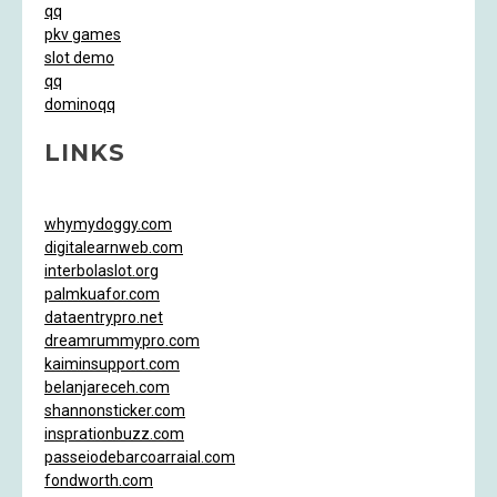
qq
pkv games
slot demo
qq
dominoqq
LINKS
whymydoggy.com
digitalearnweb.com
interbolaslot.org
palmkuafor.com
dataentrypro.net
dreamrummypro.com
kaiminsupport.com
belanjareceh.com
shannonsticker.com
insprationbuzz.com
passeiodebarcoarraial.com
fondworth.com