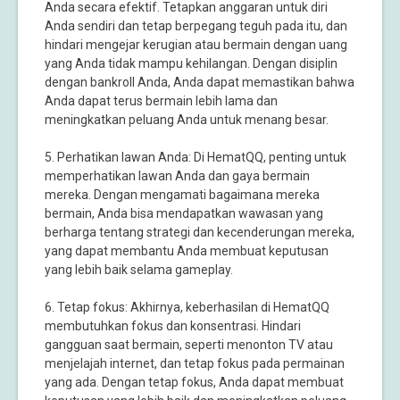
Anda secara efektif. Tetapkan anggaran untuk diri
Anda sendiri dan tetap berpegang teguh pada itu, dan
hindari mengejar kerugian atau bermain dengan uang
yang Anda tidak mampu kehilangan. Dengan disiplin
dengan bankroll Anda, Anda dapat memastikan bahwa
Anda dapat terus bermain lebih lama dan
meningkatkan peluang Anda untuk menang besar.
5. Perhatikan lawan Anda: Di HematQQ, penting untuk
memperhatikan lawan Anda dan gaya bermain
mereka. Dengan mengamati bagaimana mereka
bermain, Anda bisa mendapatkan wawasan yang
berharga tentang strategi dan kecenderungan mereka,
yang dapat membantu Anda membuat keputusan
yang lebih baik selama gameplay.
6. Tetap fokus: Akhirnya, keberhasilan di HematQQ
membutuhkan fokus dan konsentrasi. Hindari
gangguan saat bermain, seperti menonton TV atau
menjelajah internet, dan tetap fokus pada permainan
yang ada. Dengan tetap fokus, Anda dapat membuat