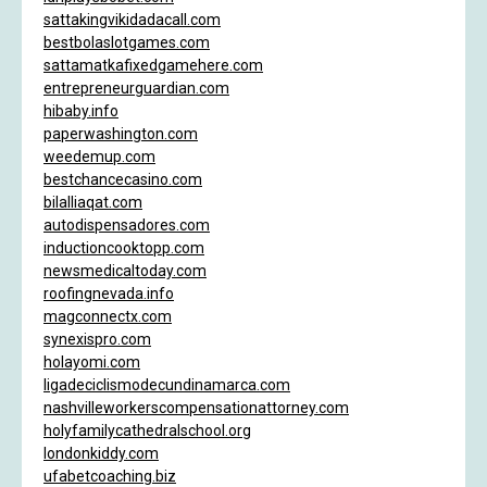
sattakingvikidadacall.com
bestbolaslotgames.com
sattamatkafixedgamehere.com
entrepreneurguardian.com
hibaby.info
paperwashington.com
weedemup.com
bestchancecasino.com
bilalliaqat.com
autodispensadores.com
inductioncooktopp.com
newsmedicaltoday.com
roofingnevada.info
magconnectx.com
synexispro.com
holayomi.com
ligadeciclismodecundinamarca.com
nashvilleworkerscompensationattorney.com
holyfamilycathedralschool.org
londonkiddy.com
ufabetcoaching.biz