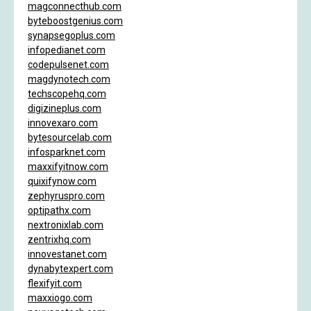
magconnecthub.com
byteboostgenius.com
synapsegoplus.com
infopedianet.com
codepulsenet.com
magdynotech.com
techscopehq.com
digizineplus.com
innovexaro.com
bytesourcelab.com
infosparknet.com
maxxifyitnow.com
quixifynow.com
zephyruspro.com
optipathx.com
nextronixlab.com
zentrixhq.com
innovestanet.com
dynabytexpert.com
flexifyit.com
maxxiogo.com