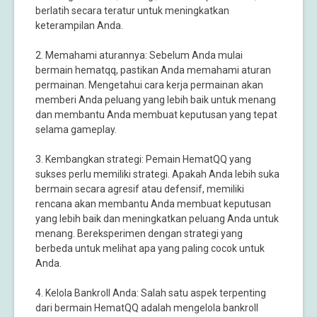
berlatih secara teratur untuk meningkatkan
keterampilan Anda.
2. Memahami aturannya: Sebelum Anda mulai
bermain hematqq, pastikan Anda memahami aturan
permainan. Mengetahui cara kerja permainan akan
memberi Anda peluang yang lebih baik untuk menang
dan membantu Anda membuat keputusan yang tepat
selama gameplay.
3. Kembangkan strategi: Pemain HematQQ yang
sukses perlu memiliki strategi. Apakah Anda lebih suka
bermain secara agresif atau defensif, memiliki
rencana akan membantu Anda membuat keputusan
yang lebih baik dan meningkatkan peluang Anda untuk
menang. Bereksperimen dengan strategi yang
berbeda untuk melihat apa yang paling cocok untuk
Anda.
4. Kelola Bankroll Anda: Salah satu aspek terpenting
dari bermain HematQQ adalah mengelola bankroll