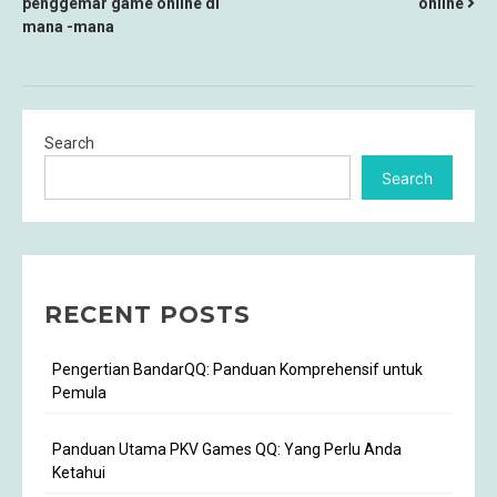
penggemar game online di
online
mana -mana
Search
Search
RECENT POSTS
Pengertian BandarQQ: Panduan Komprehensif untuk
Pemula
Panduan Utama PKV Games QQ: Yang Perlu Anda
Ketahui