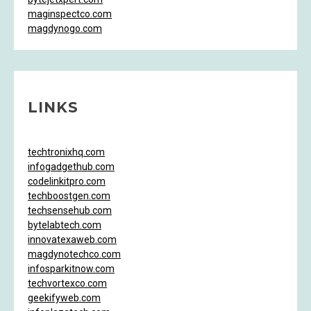
maginspectco.com
magdynogo.com
LINKS
techtronixhq.com
infogadgethub.com
codelinkitpro.com
techboostgen.com
techsensehub.com
bytelabtech.com
innovatexaweb.com
magdynotechco.com
infosparkitnow.com
techvortexco.com
geekifyweb.com