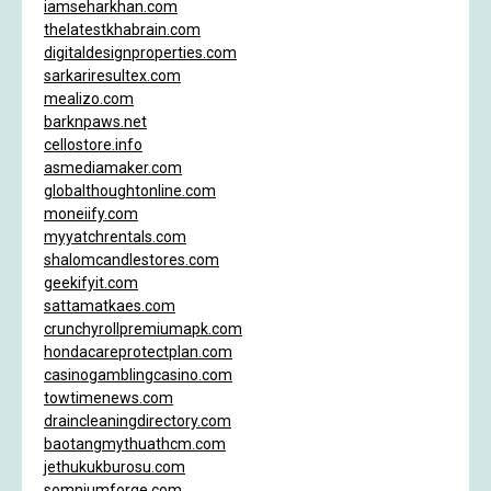
iamseharkhan.com
thelatestkhabrain.com
digitaldesignproperties.com
sarkariresultex.com
mealizo.com
barknpaws.net
cellostore.info
asmediamaker.com
globalthoughtonline.com
moneiify.com
myyatchrentals.com
shalomcandlestores.com
geekifyit.com
sattamatkaes.com
crunchyrollpremiumapk.com
hondacareprotectplan.com
casinogamblingcasino.com
towtimenews.com
draincleaningdirectory.com
baotangmythuathcm.com
jethukukburosu.com
somniumforge.com