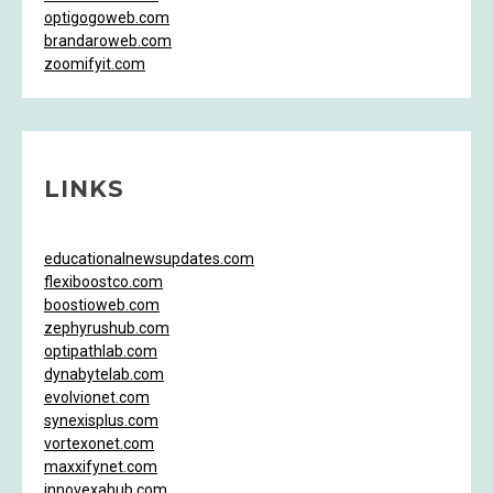
optigogoweb.com
brandaroweb.com
zoomifyit.com
LINKS
educationalnewsupdates.com
flexiboostco.com
boostioweb.com
zephyrushub.com
optipathlab.com
dynabytelab.com
evolvionet.com
synexisplus.com
vortexonet.com
maxxifynet.com
innovexahub.com