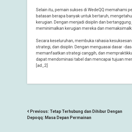
Selain itu, pemain sukses di WedeQQ memahami pe
batasan berapa banyak untuk bertaruh, mengetahui 
kerugian. Dengan menjadi disiplin dan bertanggun
meminimalkan kerugian mereka dan memaksimalka
Secara keseluruhan, membuka rahasia kesuksesa
strategi, dan disiplin. Dengan menguasai dasar -
memanfaatkan strategi canggih, dan mempraktikk
dapat mendominasi tabel dan mencapai tujuan merek
[ad_2]
POST
Previous:
Tetap Terhubung dan Dihibur Dengan
Depoqq: Masa Depan Permainan
NAVIGATION