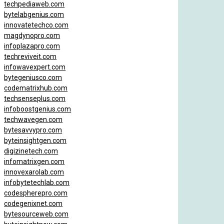
techpediaweb.com
bytelabgenius.com
innovatetechco.com
magdynopro.com
infoplazapro.com
techreviveit.com
infowavexpert.com
bytegeniusco.com
codematrixhub.com
techsenseplus.com
infoboostgenius.com
techwavegen.com
bytesavvypro.com
byteinsightgen.com
digizinetech.com
infomatrixgen.com
innovexarolab.com
infobytetechlab.com
codespherepro.com
codegenixnet.com
bytesourceweb.com