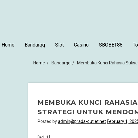
Skip
to
content
MAINKAN DI SITUS SLOT ONLINE TERPERCAYA YA
Home
Bandarqq
Slot
Casino
SBOBET88
To
Home
Bandarqq
Membuka Kunci Rahasia Sukses
MEMBUKA KUNCI RAHASIA
STRATEGI UNTUK MENDOM
Posted by
admin@prada-outlet.net
February 1, 202
[ad_1]