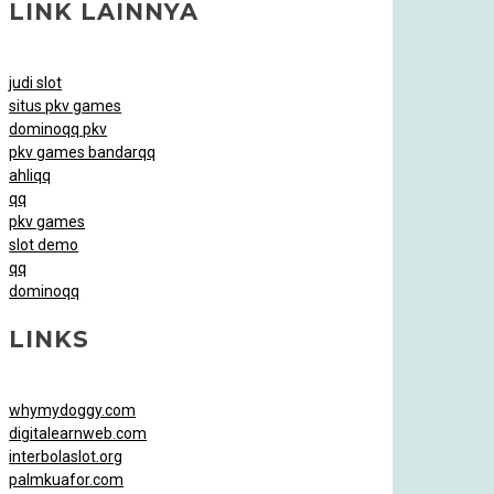
LINK LAINNYA
judi slot
situs pkv games
dominoqq pkv
pkv games bandarqq
ahliqq
qq
pkv games
slot demo
qq
dominoqq
LINKS
whymydoggy.com
digitalearnweb.com
interbolaslot.org
palmkuafor.com