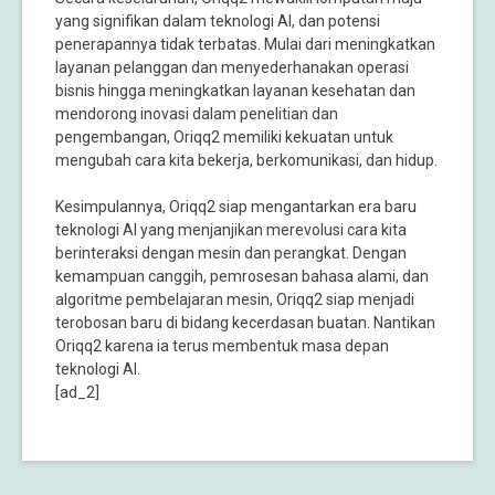
yang signifikan dalam teknologi AI, dan potensi
penerapannya tidak terbatas. Mulai dari meningkatkan
layanan pelanggan dan menyederhanakan operasi
bisnis hingga meningkatkan layanan kesehatan dan
mendorong inovasi dalam penelitian dan
pengembangan, Oriqq2 memiliki kekuatan untuk
mengubah cara kita bekerja, berkomunikasi, dan hidup.
Kesimpulannya, Oriqq2 siap mengantarkan era baru
teknologi AI yang menjanjikan merevolusi cara kita
berinteraksi dengan mesin dan perangkat. Dengan
kemampuan canggih, pemrosesan bahasa alami, dan
algoritme pembelajaran mesin, Oriqq2 siap menjadi
terobosan baru di bidang kecerdasan buatan. Nantikan
Oriqq2 karena ia terus membentuk masa depan
teknologi AI.
[ad_2]