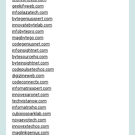
geekifyweb.com
infoplazatech.com
bytegeniusxpert.com
innovatebytelab.com
infobytepro.com
magbytego.com
codegeniusnet.com
infoinsightnet.com
bytesourcehq.com
byteinsightnet.com
codepulsetechco.com
digizineweb.com
codeconnectx.com
infomatrixxpert.com
innovexaronet.com
techvistanow.com
infomatrixhq.com
cubixiosparklab.com
novaevotech.com
innovextechco.com
maglinkgenius.com