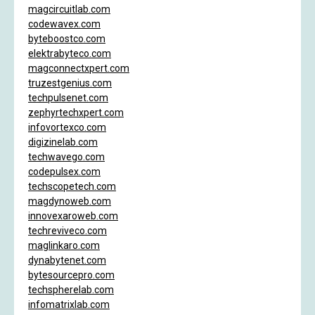
magcircuitlab.com
codewavex.com
byteboostco.com
elektrabyteco.com
magconnectxpert.com
truzestgenius.com
techpulsenet.com
zephyrtechxpert.com
infovortexco.com
digizinelab.com
techwavego.com
codepulsex.com
techscopetech.com
magdynoweb.com
innovexaroweb.com
techreviveco.com
maglinkaro.com
dynabytenet.com
bytesourcepro.com
techspherelab.com
infomatrixlab.com