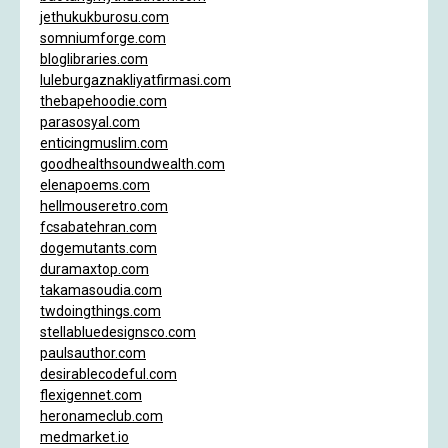
jethukukburosu.com
somniumforge.com
bloglibraries.com
luleburgaznakliyatfirmasi.com
thebapehoodie.com
parasosyal.com
enticingmuslim.com
goodhealthsoundwealth.com
elenapoems.com
hellmouseretro.com
fcsabatehran.com
dogemutants.com
duramaxtop.com
takamasoudia.com
twdoingthings.com
stellabluedesignsco.com
paulsauthor.com
desirablecodeful.com
flexigennet.com
heronameclub.com
medmarket.io