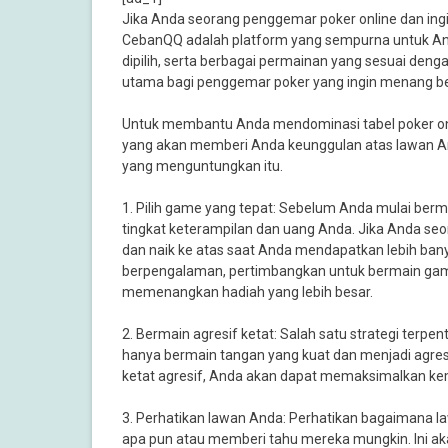
Jika Anda seorang penggemar poker online dan in
CebanQQ adalah platform yang sempurna untuk A
dipilih, serta berbagai permainan yang sesuai den
utama bagi penggemar poker yang ingin menang be
Untuk membantu Anda mendominasi tabel poker onli
yang akan memberi Anda keunggulan atas lawa
yang menguntungkan itu.
1. Pilih game yang tepat: Sebelum Anda mulai ber
tingkat keterampilan dan uang Anda. Jika Anda se
dan naik ke atas saat Anda mendapatkan lebih ban
berpengalaman, pertimbangkan untuk bermain game
memenangkan hadiah yang lebih besar.
2. Bermain agresif ketat: Salah satu strategi terpen
hanya bermain tangan yang kuat dan menjadi agres
ketat agresif, Anda akan dapat memaksimalkan 
3. Perhatikan lawan Anda: Perhatikan bagaimana 
apa pun atau memberi tahu mereka mungkin. Ini a