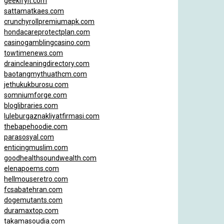
geekifyit.com
sattamatkaes.com
crunchyrollpremiumapk.com
hondacareprotectplan.com
casinogamblingcasino.com
towtimenews.com
draincleaningdirectory.com
baotangmythuathcm.com
jethukukburosu.com
somniumforge.com
bloglibraries.com
luleburgaznakliyatfirmasi.com
thebapehoodie.com
parasosyal.com
enticingmuslim.com
goodhealthsoundwealth.com
elenapoems.com
hellmouseretro.com
fcsabatehran.com
dogemutants.com
duramaxtop.com
takamasoudia.com