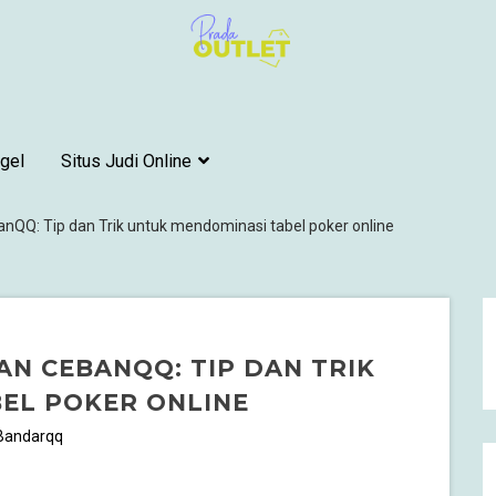
SITUS S
DENGA
NG MENGGUNAKAN SERVER PKV GAMES TERKINI UNTUK PENGALAM
gel
Situs Judi Online
Q: Tip dan Trik untuk mendominasi tabel poker online
N CEBANQQ: TIP DAN TRIK
EL POKER ONLINE
Bandarqq