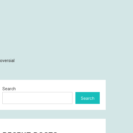
LOT ONLINE TERPERCAYA
N SERVER PKV GAMES
TERKINI
AN BERMAIN YANG LEBIH LANCAR DAN AMAN.
oversial
Search
Search