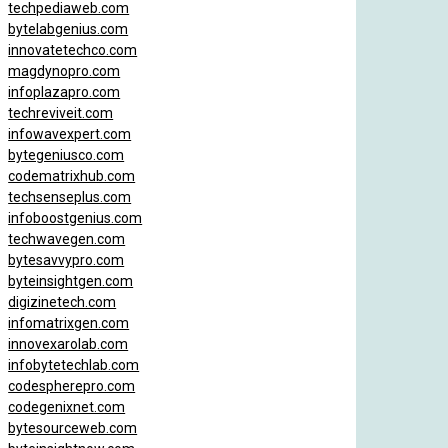
techpediaweb.com
bytelabgenius.com
innovatetechco.com
magdynopro.com
infoplazapro.com
techreviveit.com
infowavexpert.com
bytegeniusco.com
codematrixhub.com
techsenseplus.com
infoboostgenius.com
techwavegen.com
bytesavvypro.com
byteinsightgen.com
digizinetech.com
infomatrixgen.com
innovexarolab.com
infobytetechlab.com
codespherepro.com
codegenixnet.com
bytesourceweb.com