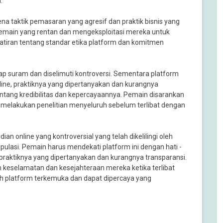
.
arena taktik pemasaran yang agresif dan praktik bisnis yang
n pemain yang rentan dan mengeksploitasi mereka untuk
tiran tentang standar etika platform dan komitmen
tap suram dan diselimuti kontroversi. Sementara platform
line, praktiknya yang dipertanyakan dan kurangnya
ntang kredibilitas dan kepercayaannya. Pemain disarankan
 melakukan penelitian menyeluruh sebelum terlibat dengan
an online yang kontroversial yang telah dikelilingi oleh
ulasi. Pemain harus mendekati platform ini dengan hati -
praktiknya yang dipertanyakan dan kurangnya transparansi.
 keselamatan dan kesejahteraan mereka ketika terlibat
ih platform terkemuka dan dapat dipercaya yang