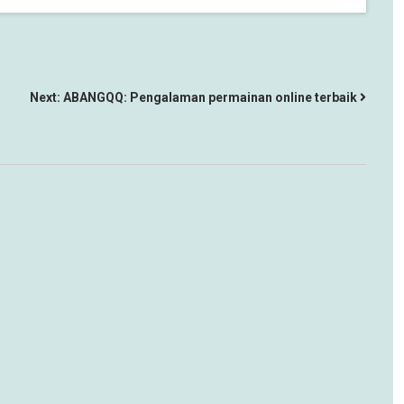
Next:
ABANGQQ: Pengalaman permainan online terbaik