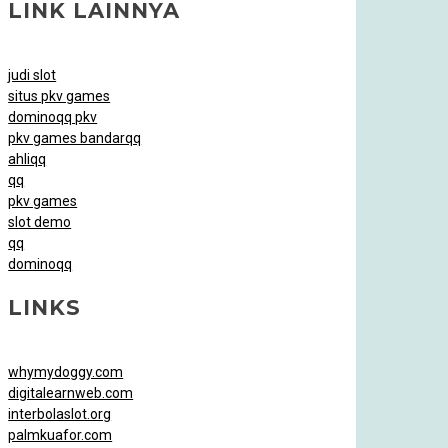
LINK LAINNYA
judi slot
situs pkv games
dominoqq pkv
pkv games bandarqq
ahliqq
qq
pkv games
slot demo
qq
dominoqq
LINKS
whymydoggy.com
digitalearnweb.com
interbolaslot.org
palmkuafor.com