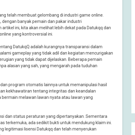
yang telah membuat gelombang di industri game online.
i, dengan banyak pemain dan pakar industri
rtikel ini, kita akan melihat lebih dekat pada Datukqq dan
line yang kontroversial ini.
entang DatukqQ adalah kurangnya transparansi dalam
alami gameplay yang tidak adil dan kegiatan mencurigakan
kerugian yang tidak dapat dijelaskan. Beberapa pemain
npa alasan yang sah, yang mengarah pada tuduhan
 dan program otomatis lainnya untuk memanipulasi hasil
an kekhawatiran tentang integritas dan keandalan
ka bermain melawan lawan nyata atau lawan yang
ensi dan status peraturan yang dipertanyakan. Sementara
tas terkemuka, ada sedikit bukti untuk mendukung klaim ini.
 legitimasi lisensi Datukqq dan telah menyerukan