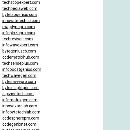
techscopexpert.com
techpediaweb.com
bytelabgenius.com
innovatetechco.com
magdynopro.com
infoplazapro.com
techreviveit.com
infowavexpert.com
bytegeniusco.com
codematrixhub.com
techsenseplus.com
infoboostgenius.com
techwavegen.com
bytesavvypro.com
byteinsightgen.com
digizinetech.com
infomatrixgen.com
innovexarolab.com
infobytetechlab.com
codespherepro.com
codegenixnet.com