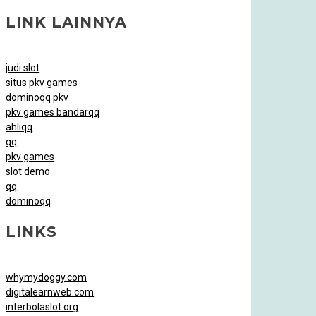
LINK LAINNYA
judi slot
situs pkv games
dominoqq pkv
pkv games bandarqq
ahliqq
qq
pkv games
slot demo
qq
dominoqq
LINKS
whymydoggy.com
digitalearnweb.com
interbolaslot.org