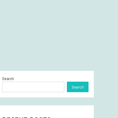
LOT ONLINE TERPERCAYA
N SERVER PKV GAMES
TERKINI
AN BERMAIN YANG LEBIH LANCAR DAN AMAN.
Search
Search