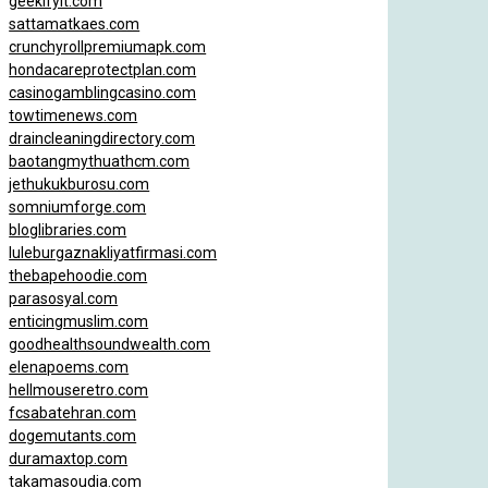
geekifyit.com
sattamatkaes.com
crunchyrollpremiumapk.com
hondacareprotectplan.com
casinogamblingcasino.com
towtimenews.com
draincleaningdirectory.com
baotangmythuathcm.com
jethukukburosu.com
somniumforge.com
bloglibraries.com
luleburgaznakliyatfirmasi.com
thebapehoodie.com
parasosyal.com
enticingmuslim.com
goodhealthsoundwealth.com
elenapoems.com
hellmouseretro.com
fcsabatehran.com
dogemutants.com
duramaxtop.com
takamasoudia.com