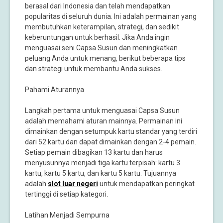
berasal dari Indonesia dan telah mendapatkan
popularitas di seluruh dunia. Ini adalah permainan yang
membutuhkan keterampilan, strategi, dan sedikit
keberuntungan untuk berhasil. Jika Anda ingin
menguasai seni Capsa Susun dan meningkatkan
peluang Anda untuk menang, berikut beberapa tips
dan strategi untuk membantu Anda sukses.
Pahami Aturannya
Langkah pertama untuk menguasai Capsa Susun
adalah memahami aturan mainnya. Permainan ini
dimainkan dengan setumpuk kartu standar yang terdiri
dari 52 kartu dan dapat dimainkan dengan 2-4 pemain.
Setiap pemain dibagikan 13 kartu dan harus
menyusunnya menjadi tiga kartu terpisah: kartu 3
kartu, kartu 5 kartu, dan kartu 5 kartu. Tujuannya
adalah
slot luar negeri
untuk mendapatkan peringkat
tertinggi di setiap kategori.
Latihan Menjadi Sempurna