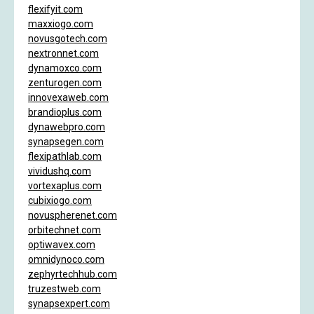
flexifyit.com
maxxiogo.com
novusgotech.com
nextronnet.com
dynamoxco.com
zenturogen.com
innovexaweb.com
brandioplus.com
dynawebpro.com
synapsegen.com
flexipathlab.com
vividushq.com
vortexaplus.com
cubixiogo.com
novuspherenet.com
orbitechnet.com
optiwavex.com
omnidynoco.com
zephyrtechhub.com
truzestweb.com
synapsexpert.com