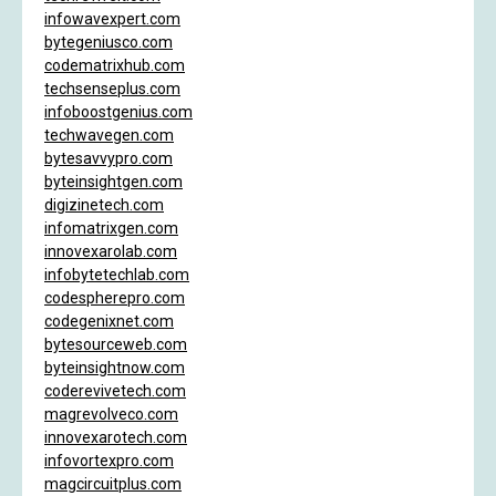
infowavexpert.com
bytegeniusco.com
codematrixhub.com
techsenseplus.com
infoboostgenius.com
techwavegen.com
bytesavvypro.com
byteinsightgen.com
digizinetech.com
infomatrixgen.com
innovexarolab.com
infobytetechlab.com
codespherepro.com
codegenixnet.com
bytesourceweb.com
byteinsightnow.com
coderevivetech.com
magrevolveco.com
innovexarotech.com
infovortexpro.com
magcircuitplus.com