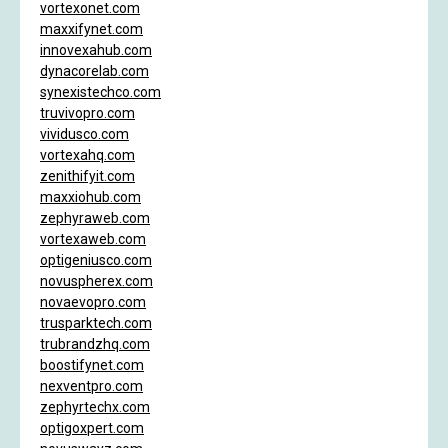
vortexonet.com
maxxifynet.com
innovexahub.com
dynacorelab.com
synexistechco.com
truvivopro.com
vividusco.com
vortexahq.com
zenithifyit.com
maxxiohub.com
zephyraweb.com
vortexaweb.com
optigeniusco.com
novuspherex.com
novaevopro.com
trusparktech.com
trubrandzhq.com
boostifynet.com
nexventpro.com
zephyrtechx.com
optigoxpert.com