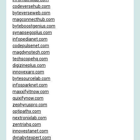
codeversehub.com
byteverseweb.com
magconnecthub.com
byteboostgenius.com
synapsegoplus.com
infopedianet.com
codepulsenet.com
magdynotech.com
techscopehq.com
digizineplus.com
innovexaro.com
bytesourcelab.com
infosparknet.com
maxxifyitnow.com
quixifynow.com
zephyruspro.com
optipathx.com
nextronixlab.com
zentrixhq.com
innovestanet.com
dynabytexpert.com