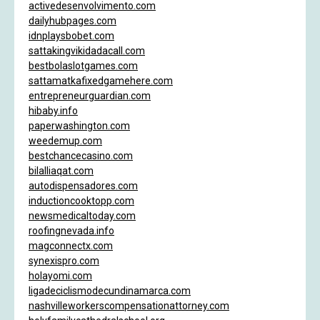
activedesenvolvimento.com
dailyhubpages.com
idnplaysbobet.com
sattakingvikidadacall.com
bestbolaslotgames.com
sattamatkafixedgamehere.com
entrepreneurguardian.com
hibaby.info
paperwashington.com
weedemup.com
bestchancecasino.com
bilalliaqat.com
autodispensadores.com
inductioncooktopp.com
newsmedicaltoday.com
roofingnevada.info
magconnectx.com
synexispro.com
holayomi.com
ligadeciclismodecundinamarca.com
nashvilleworkerscompensationattorney.com