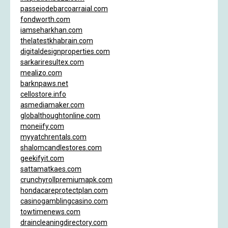
passeiodebarcoarraial.com
fondworth.com
iamseharkhan.com
thelatestkhabrain.com
digitaldesignproperties.com
sarkariresultex.com
mealizo.com
barknpaws.net
cellostore.info
asmediamaker.com
globalthoughtonline.com
moneiify.com
myyatchrentals.com
shalomcandlestores.com
geekifyit.com
sattamatkaes.com
crunchyrollpremiumapk.com
hondacareprotectplan.com
casinogamblingcasino.com
towtimenews.com
draincleaningdirectory.com