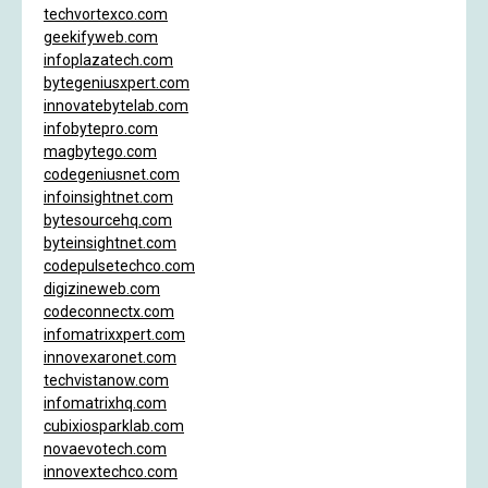
techvortexco.com
geekifyweb.com
infoplazatech.com
bytegeniusxpert.com
innovatebytelab.com
infobytepro.com
magbytego.com
codegeniusnet.com
infoinsightnet.com
bytesourcehq.com
byteinsightnet.com
codepulsetechco.com
digizineweb.com
codeconnectx.com
infomatrixxpert.com
innovexaronet.com
techvistanow.com
infomatrixhq.com
cubixiosparklab.com
novaevotech.com
innovextechco.com