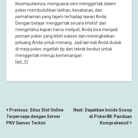
Kesimpulannya, menguasai seni menggertak dalam
poker membutuhkan latihan, kesabaran, dan
pemahaman yang tajam terhadap lawan Anda.
Dengan belajar menggertak secara efektif dan
mengetahui kapan harus melipat, Anda bisa menjadi
pemain poker yang lebih sukses dan meningkatkan
peluang Anda untuk menang. Jadi lain kali Anda duduk
di meja poker, ingatlah tip dan teknik berikut untuk
menggertak menuju kemenangan.
[ad_2]
POST
Previous:
Situs Slot Online
Next:
Dapatkan Inside Scoop
Terpercaya dengan Server
di Poker88: Panduan
NAVIGATION
PKV Games Terkini
Komprehensif