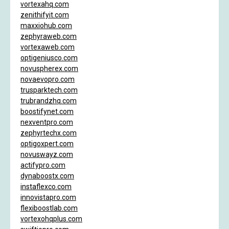
vortexahq.com
zenithifyit.com
maxxiohub.com
zephyraweb.com
vortexaweb.com
optigeniusco.com
novuspherex.com
novaevopro.com
trusparktech.com
trubrandzhq.com
boostifynet.com
nexventpro.com
zephyrtechx.com
optigoxpert.com
novuswayz.com
actifypro.com
dynaboostx.com
instaflexco.com
innovistapro.com
flexiboostlab.com
vortexohqplus.com