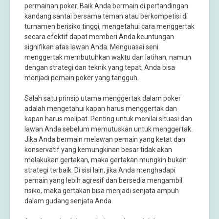
permainan poker. Baik Anda bermain di pertandingan
kandang santai bersama teman atau berkompetisi di
turnamen berisiko tinggi, mengetahui cara menggertak
secara efektif dapat memberi Anda keuntungan
signifikan atas lawan Anda. Menguasai seni
menggertak membutuhkan waktu dan latihan, namun
dengan strategi dan teknik yang tepat, Anda bisa
menjadi pemain poker yang tangguh.
Salah satu prinsip utama menggertak dalam poker
adalah mengetahui kapan harus menggertak dan
kapan harus melipat. Penting untuk menilai situasi dan
lawan Anda sebelum memutuskan untuk menggertak.
Jika Anda bermain melawan pemain yang ketat dan
konservatif yang kemungkinan besar tidak akan
melakukan gertakan, maka gertakan mungkin bukan
strategi terbaik. Di sisi lain, jika Anda menghadapi
pemain yang lebih agresif dan bersedia mengambil
risiko, maka gertakan bisa menjadi senjata ampuh
dalam gudang senjata Anda.