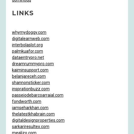
LINKS
whymydoggy.com
digitalearnweb.com
interbolaslot.org
palmkuafor.com
dataentrypro.net
dreamrummypro.com
kaiminsupport.com
belanjareceh.com
shannonsticker.com
insprationbuzz.com
passeiodebarcoarraial.com
fondworth.com
iamseharkhan.com
thelatestkhabrain.com
digitaldesignproperties.com
sarkariresultex.com
mealizo.com