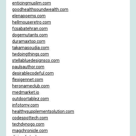
enticingmuslim.com
goodhealthsoundwealth.com
elenapoems.com
hellmouseretro.com
fcsabatehran.com
dogemutants.com
duramaxtop.com
takamasoudia.com
twdoingthings.com
stellabluedesignsco.com
paulsauthor.com
desirablecodeful.com
flexigennet.com
heronameclub.com
medmarket.io
outdoortablez.com
infotomy.com
healthysupplementsolution.com
codespottech.com
techdynogo.com
magchronicle.com