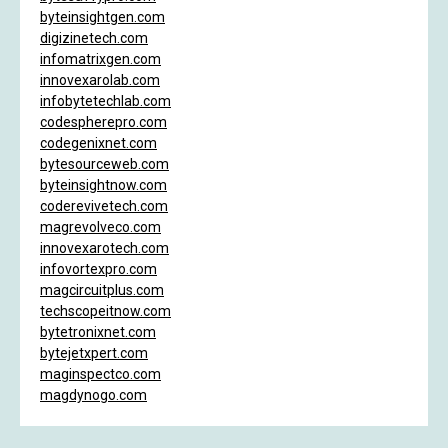
byteinsightgen.com
digizinetech.com
infomatrixgen.com
innovexarolab.com
infobytetechlab.com
codespherepro.com
codegenixnet.com
bytesourceweb.com
byteinsightnow.com
coderevivetech.com
magrevolveco.com
innovexarotech.com
infovortexpro.com
magcircuitplus.com
techscopeitnow.com
bytetronixnet.com
bytejetxpert.com
maginspectco.com
magdynogo.com