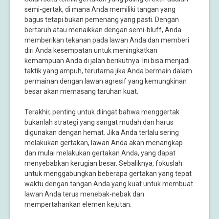
semi-gertak, di mana Anda memiliki tangan yang
bagus tetapi bukan pemenang yang pasti. Dengan
bertaruh atau menaikkan dengan semi-bluff, Anda
memberikan tekanan pada lawan Anda dan memberi
diri Anda kesempatan untuk meningkatkan
kemampuan Anda di jalan berikutnya. Ini bisa menjadi
taktik yang ampuh, terutama jika Anda bermain dalam
permainan dengan lawan agresif yang kemungkinan
besar akan memasang taruhan kuat.
Terakhir, penting untuk diingat bahwa menggertak
bukanlah strategi yang sangat mudah dan harus
digunakan dengan hemat. Jika Anda terlalu sering
melakukan gertakan, lawan Anda akan menangkap
dan mulai melakukan gertakan Anda, yang dapat
menyebabkan kerugian besar. Sebaliknya, fokuslah
untuk menggabungkan beberapa gertakan yang tepat
waktu dengan tangan Anda yang kuat untuk membuat
lawan Anda terus menebak-nebak dan
mempertahankan elemen kejutan.