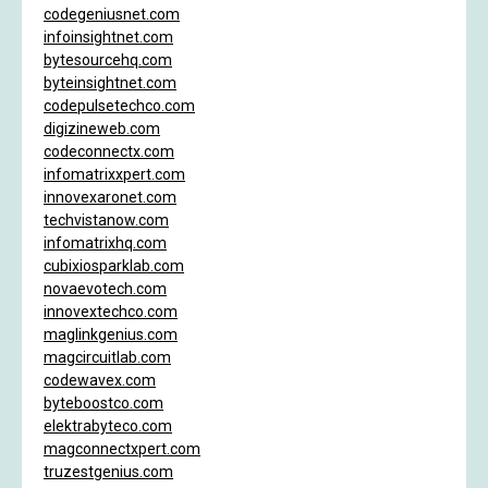
codegeniusnet.com
infoinsightnet.com
bytesourcehq.com
byteinsightnet.com
codepulsetechco.com
digizineweb.com
codeconnectx.com
infomatrixxpert.com
innovexaronet.com
techvistanow.com
infomatrixhq.com
cubixiosparklab.com
novaevotech.com
innovextechco.com
maglinkgenius.com
magcircuitlab.com
codewavex.com
byteboostco.com
elektrabyteco.com
magconnectxpert.com
truzestgenius.com