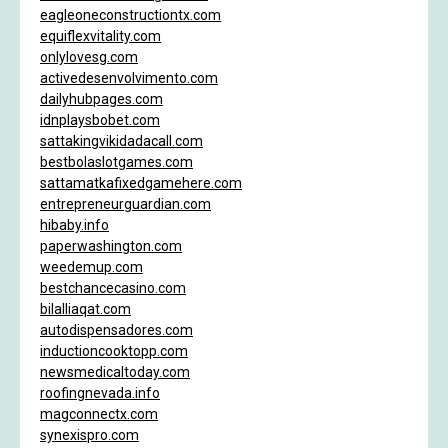
eagleoneconstructiontx.com
equiflexvitality.com
onlylovesg.com
activedesenvolvimento.com
dailyhubpages.com
idnplaysbobet.com
sattakingvikidadacall.com
bestbolaslotgames.com
sattamatkafixedgamehere.com
entrepreneurguardian.com
hibaby.info
paperwashington.com
weedemup.com
bestchancecasino.com
bilalliaqat.com
autodispensadores.com
inductioncooktopp.com
newsmedicaltoday.com
roofingnevada.info
magconnectx.com
synexispro.com