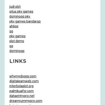
judi slot
situs pkv games
dominoqq pkv
pkv games bandarqq
ahliqq
qq
pkv games
slot demo
qq
dominoqq
LINKS
whymydoggy.com
digitalearnweb.com
interbolaslot.org
palmkuafor.com
dataentrypro.net
dreamrummypro.com