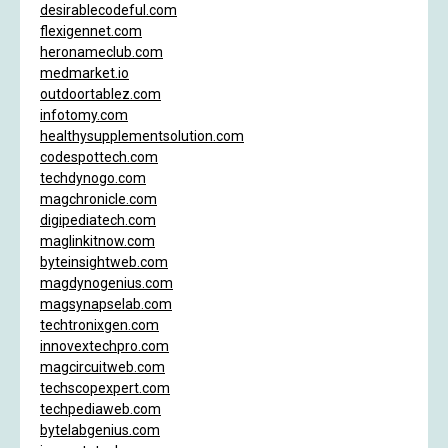
desirablecodeful.com
flexigennet.com
heronameclub.com
medmarket.io
outdoortablez.com
infotomy.com
healthysupplementsolution.com
codespottech.com
techdynogo.com
magchronicle.com
digipediatech.com
maglinkitnow.com
byteinsightweb.com
magdynogenius.com
magsynapselab.com
techtronixgen.com
innovextechpro.com
magcircuitweb.com
techscopexpert.com
techpediaweb.com
bytelabgenius.com