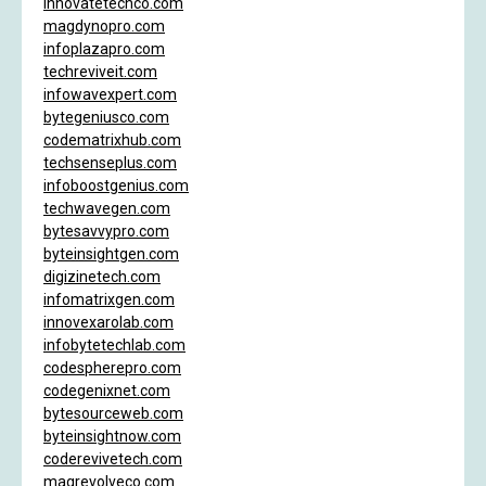
innovatetechco.com
magdynopro.com
infoplazapro.com
techreviveit.com
infowavexpert.com
bytegeniusco.com
codematrixhub.com
techsenseplus.com
infoboostgenius.com
techwavegen.com
bytesavvypro.com
byteinsightgen.com
digizinetech.com
infomatrixgen.com
innovexarolab.com
infobytetechlab.com
codespherepro.com
codegenixnet.com
bytesourceweb.com
byteinsightnow.com
coderevivetech.com
magrevolveco.com