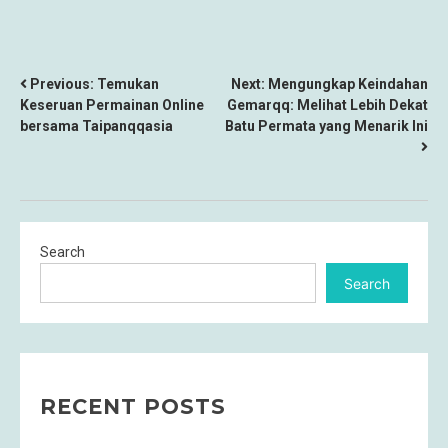
POST
Previous:
Temukan
Next:
Mengungkap Keindahan
Keseruan Permainan Online
Gemarqq: Melihat Lebih Dekat
NAVIGATION
bersama Taipanqqasia
Batu Permata yang Menarik Ini
Search
Search
RECENT POSTS