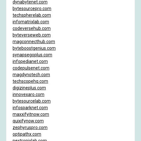
dynabytenet.com
bytesourcepro.com
techspherelab.com
infomatrixlab.com
codeversehub.com
byteverseweb.com
magconnecthub.com
byteboostgenius.com
synapsegoplus.com
infopedianet.com
codepulsenet.com
magdynotech.com
techscopehq.com
digizineplus.com
innovexaro.com
bytesourcelab.com
infosparknet.com
maxxifyitnow.com
quixifynow.com
zephyruspro.com
optipathx.com
nextronixlab.com