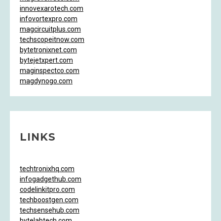
innovexarotech.com
infovortexpro.com
magcircuitplus.com
techscopeitnow.com
bytetronixnet.com
bytejetxpert.com
maginspectco.com
magdynogo.com
LINKS
techtronixhq.com
infogadgethub.com
codelinkitpro.com
techboostgen.com
techsensehub.com
bytelabtech.com