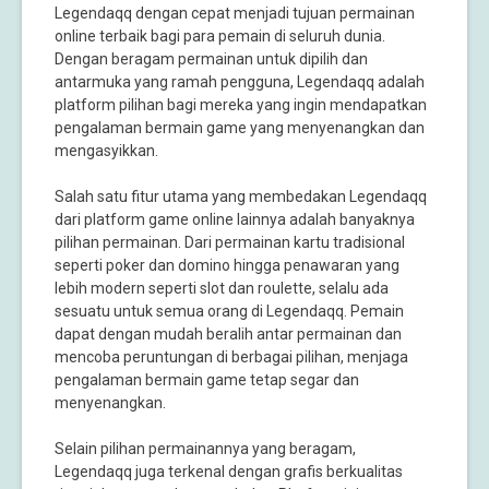
Legendaqq dengan cepat menjadi tujuan permainan
online terbaik bagi para pemain di seluruh dunia.
Dengan beragam permainan untuk dipilih dan
antarmuka yang ramah pengguna, Legendaqq adalah
platform pilihan bagi mereka yang ingin mendapatkan
pengalaman bermain game yang menyenangkan dan
mengasyikkan.
Salah satu fitur utama yang membedakan Legendaqq
dari platform game online lainnya adalah banyaknya
pilihan permainan. Dari permainan kartu tradisional
seperti poker dan domino hingga penawaran yang
lebih modern seperti slot dan roulette, selalu ada
sesuatu untuk semua orang di Legendaqq. Pemain
dapat dengan mudah beralih antar permainan dan
mencoba peruntungan di berbagai pilihan, menjaga
pengalaman bermain game tetap segar dan
menyenangkan.
Selain pilihan permainannya yang beragam,
Legendaqq juga terkenal dengan grafis berkualitas