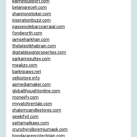
kaiminsupport.com
belanjareceh.com
shannonsticker.com
insprationbuzz.com
passeiodebarcoarraial.com
fondworth.com
iamseharkhan.com
thelatestkhabrain.com
digitaldesignproperties.com
sarkariresultex.com
mealizo.com
barknpaws.net
cellostore.info
asmediamaker.com
globalthoughtonline.com
moneiify.com
myyatchrentals.com
shalomcandlestores.com
geekifyit.com
sattamatkaes.com
crunchyrollpremiumapk.com
hondacareprotectplan.com