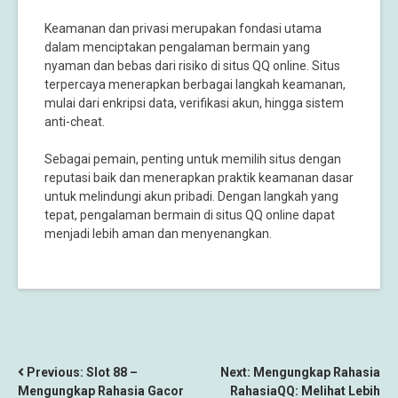
Keamanan dan privasi merupakan fondasi utama
dalam menciptakan pengalaman bermain yang
nyaman dan bebas dari risiko di situs QQ online. Situs
terpercaya menerapkan berbagai langkah keamanan,
mulai dari enkripsi data, verifikasi akun, hingga sistem
anti-cheat.
Sebagai pemain, penting untuk memilih situs dengan
reputasi baik dan menerapkan praktik keamanan dasar
untuk melindungi akun pribadi. Dengan langkah yang
tepat, pengalaman bermain di situs QQ online dapat
menjadi lebih aman dan menyenangkan.
POST
Previous:
Slot 88 –
Next:
Mengungkap Rahasia
Mengungkap Rahasia Gacor
RahasiaQQ: Melihat Lebih