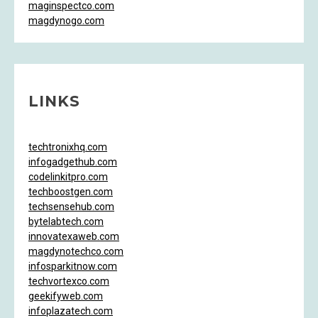
maginspectco.com
magdynogo.com
LINKS
techtronixhq.com
infogadgethub.com
codelinkitpro.com
techboostgen.com
techsensehub.com
bytelabtech.com
innovatexaweb.com
magdynotechco.com
infosparkitnow.com
techvortexco.com
geekifyweb.com
infoplazatech.com