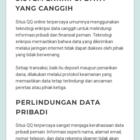
YANG CANGGIH
Situs QQ online terpercaya umumnya menggunakan
teknologi enkripsi data canggih untuk melindungi
informasi pribadi dan finansial pemain. Teknologi
enkripsi memastikan bahwa data yang dikirimkan
melalui jaringan internet tidak dapat diakses oleh pihak
yang tidak berwenang.
Setiap transaksi, baik itu deposit maupun penarikan
dana, dilakukan melalui protokol keamanan yang
memastikan data tetap terlindungi dari ancaman
peretas atau pihak ketiga.
PERLINDUNGAN DATA
PRIBADI
Situs QQ terpercaya sangat menjaga kerahasiaan data
pribadi pemain. Informasi seperti nama, alamat email,
nomor telepon, dan data rekening dijamin tidak akan