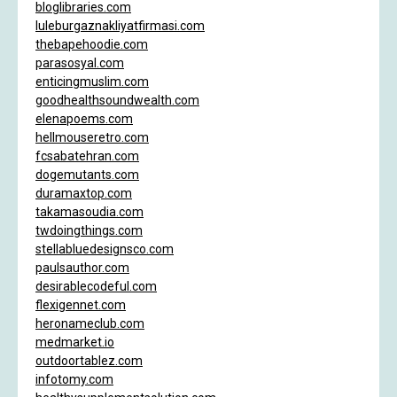
bloglibraries.com
luleburgaznakliyatfirmasi.com
thebapehoodie.com
parasosyal.com
enticingmuslim.com
goodhealthsoundwealth.com
elenapoems.com
hellmouseretro.com
fcsabatehran.com
dogemutants.com
duramaxtop.com
takamasoudia.com
twdoingthings.com
stellabluedesignsco.com
paulsauthor.com
desirablecodeful.com
flexigennet.com
heronameclub.com
medmarket.io
outdoortablez.com
infotomy.com