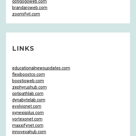
optigogoweb.com
brandaroweb.com
zoomifyit.com
LINKS
educationalnewsupdates.com
flexiboostco.com
boostioweb.com
zephyrushub.com
optipathlab.com
dynabytelab.com
evolvionet.com
synexisplus.com
vortexonet.com
maxxifynet.com
innovexahub.com