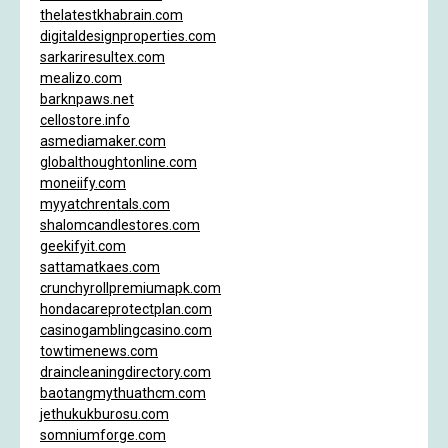
thelatestkhabrain.com
digitaldesignproperties.com
sarkariresultex.com
mealizo.com
barknpaws.net
cellostore.info
asmediamaker.com
globalthoughtonline.com
moneiify.com
myyatchrentals.com
shalomcandlestores.com
geekifyit.com
sattamatkaes.com
crunchyrollpremiumapk.com
hondacareprotectplan.com
casinogamblingcasino.com
towtimenews.com
draincleaningdirectory.com
baotangmythuathcm.com
jethukukburosu.com
somniumforge.com