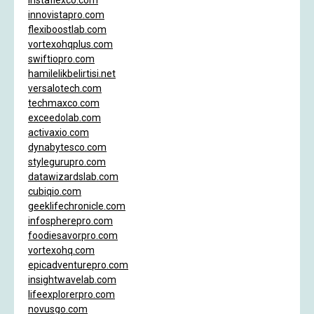
innovistapro.com
flexiboostlab.com
vortexohqplus.com
swiftiopro.com
hamilelikbelirtisi.net
versalotech.com
techmaxco.com
exceedolab.com
activaxio.com
dynabytesco.com
stylegurupro.com
datawizardslab.com
cubiqio.com
geeklifechronicle.com
infospherepro.com
foodiesavorpro.com
vortexohq.com
epicadventurepro.com
insightwavelab.com
lifeexplorerpro.com
novusgo.com