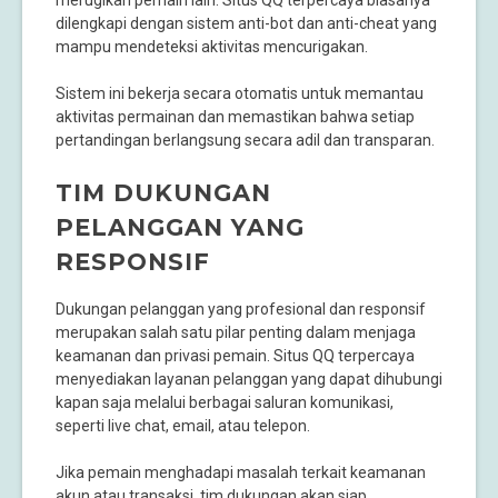
dilengkapi dengan sistem anti-bot dan anti-cheat yang
mampu mendeteksi aktivitas mencurigakan.
Sistem ini bekerja secara otomatis untuk memantau
aktivitas permainan dan memastikan bahwa setiap
pertandingan berlangsung secara adil dan transparan.
TIM DUKUNGAN
PELANGGAN YANG
RESPONSIF
Dukungan pelanggan yang profesional dan responsif
merupakan salah satu pilar penting dalam menjaga
keamanan dan privasi pemain. Situs QQ terpercaya
menyediakan layanan pelanggan yang dapat dihubungi
kapan saja melalui berbagai saluran komunikasi,
seperti live chat, email, atau telepon.
Jika pemain menghadapi masalah terkait keamanan
akun atau transaksi, tim dukungan akan siap