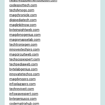
healthysupplementsolution.com
codespottech.com
techdynogo.com
magchronicle.com
digipediatech.com
maglinkitnow.com
byteinsightweb.com
magdynogenius.com
magsynapselab.com
techtronixgen.com
innovextechpro.com
magcircuitweb.com
techscopexpert.com
techpediaweb.com
bytelabgenius.com
innovatetechco.com
magdynopro.com
infoplazapro.com
techreviveit.com
infowavexpert.com
bytegeniusco.com
codematrixhub.com