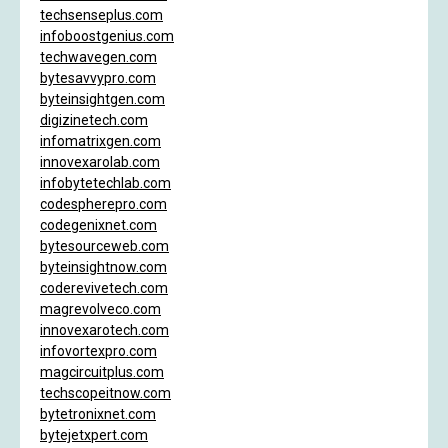
techsenseplus.com
infoboostgenius.com
techwavegen.com
bytesavvypro.com
byteinsightgen.com
digizinetech.com
infomatrixgen.com
innovexarolab.com
infobytetechlab.com
codespherepro.com
codegenixnet.com
bytesourceweb.com
byteinsightnow.com
coderevivetech.com
magrevolveco.com
innovexarotech.com
infovortexpro.com
magcircuitplus.com
techscopeitnow.com
bytetronixnet.com
bytejetxpert.com