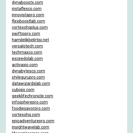
dynaboostx.com
instaflexco.com
innovistapro.com
flexiboostlab.com
vortexohqplus.com
swiftiopro.com
hamilelikbelirtisi.net
versalotech.com
techmaxco.com
exceedolab.com
activaxio.com
dynabytesco.com
stylegurupro.com
datawizardslab.com
cubiqio.com
geeklifechronicle.com
infospherepro.com
foodiesavorpro.com
vortexohq.com
epicadventurepro.com
insightwavelab.com