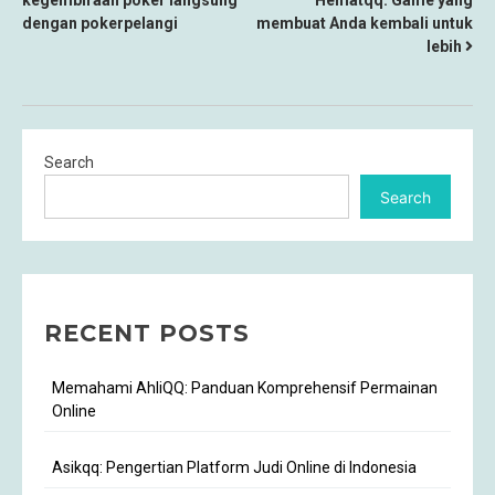
kegembiraan poker langsung
Hematqq: Game yang
NAVIGATION
dengan pokerpelangi
membuat Anda kembali untuk
lebih
Search
Search
RECENT POSTS
Memahami AhliQQ: Panduan Komprehensif Permainan
Online
Asikqq: Pengertian Platform Judi Online di Indonesia