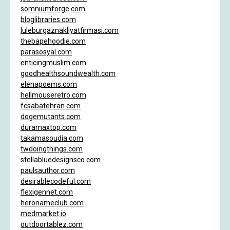
somniumforge.com
bloglibraries.com
luleburgaznakliyatfirmasi.com
thebapehoodie.com
parasosyal.com
enticingmuslim.com
goodhealthsoundwealth.com
elenapoems.com
hellmouseretro.com
fcsabatehran.com
dogemutants.com
duramaxtop.com
takamasoudia.com
twdoingthings.com
stellabluedesignsco.com
paulsauthor.com
desirablecodeful.com
flexigennet.com
heronameclub.com
medmarket.io
outdoortablez.com