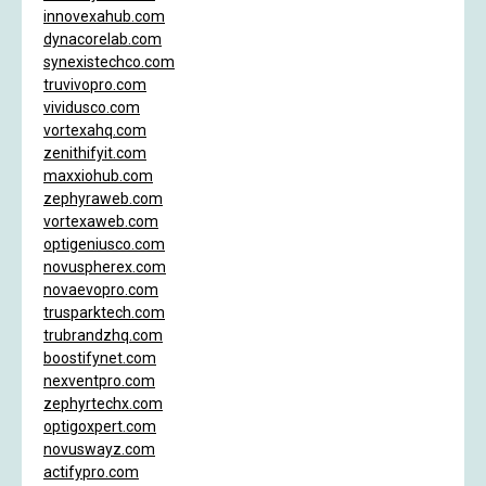
innovexahub.com
dynacorelab.com
synexistechco.com
truvivopro.com
vividusco.com
vortexahq.com
zenithifyit.com
maxxiohub.com
zephyraweb.com
vortexaweb.com
optigeniusco.com
novuspherex.com
novaevopro.com
trusparktech.com
trubrandzhq.com
boostifynet.com
nexventpro.com
zephyrtechx.com
optigoxpert.com
novuswayz.com
actifypro.com