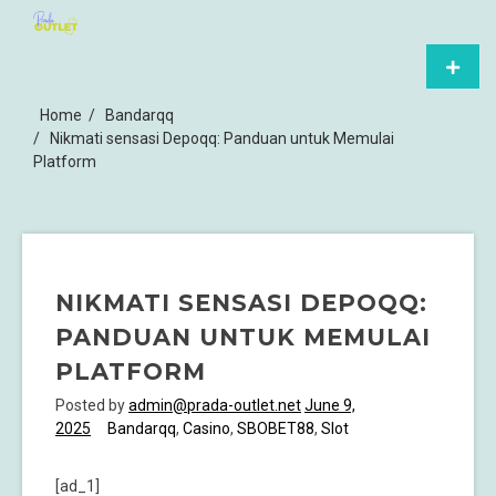
Skip
SITUS SLOT ONLINE
to
content
Primar
MAINKAN DI SITUS SLOT ONLINE TERPERCAYA YANG
TERPERCAYA
Menu
MENGGUNAKAN SERVER PKV GAMES TERKINI UNTUK
Home
Bandarqq
DENGAN SERVER
PENGALAMAN BERMAIN YANG LEBIH LANCAR DAN AMAN.
Nikmati sensasi Depoqq: Panduan untuk Memulai
Platform
PKV GAMES TERKINI
NIKMATI SENSASI DEPOQQ:
PANDUAN UNTUK MEMULAI
PLATFORM
Posted by
admin@prada-outlet.net
June 9,
2025
Bandarqq
,
Casino
,
SBOBET88
,
Slot
[ad_1]