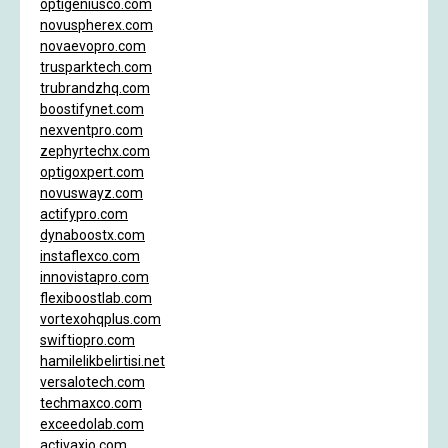
optigeniusco.com
novuspherex.com
novaevopro.com
trusparktech.com
trubrandzhq.com
boostifynet.com
nexventpro.com
zephyrtechx.com
optigoxpert.com
novuswayz.com
actifypro.com
dynaboostx.com
instaflexco.com
innovistapro.com
flexiboostlab.com
vortexohqplus.com
swiftiopro.com
hamilelikbelirtisi.net
versalotech.com
techmaxco.com
exceedolab.com
activaxio.com