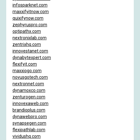
infosparknet.com
maxxifyitnow.com
quixifynow.com
zephyruspro.com
optipathx.com
nextronixlab.com
zentrixhq.com
innovestanet.com
dynabytexpert.com
flexifyit.com
maxxiogo.com
novusgotech.com
nextronnet.com
dynamoxco.com
zenturogen.com
innovexaweb.com
brandioplus.com
dynawebpro.com
synapsegen.com
flexipathlab.com
vividushq.com