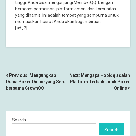
tinggi, Anda bisa mengunjungi MemberQQ. Dengan
beragam permainan, platform aman, dan komunitas
yang dinamis, ini adalah tempat yang sempurna untuk
memuaskan hasrat Anda akan kegembiraan.
[ad_2]
POST
Previous:
Mengungkap
Next:
Mengapa Hobiqq adalah
Dunia Poker Online yang Seru
Platform Terbaik untuk Poker
NAVIGATION
bersama CrownQQ
Online
Search
Search