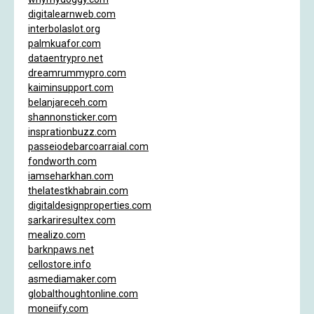
digitalearnweb.com
interbolaslot.org
palmkuafor.com
dataentrypro.net
dreamrummypro.com
kaiminsupport.com
belanjareceh.com
shannonsticker.com
insprationbuzz.com
passeiodebarcoarraial.com
fondworth.com
iamseharkhan.com
thelatestkhabrain.com
digitaldesignproperties.com
sarkariresultex.com
mealizo.com
barknpaws.net
cellostore.info
asmediamaker.com
globalthoughtonline.com
moneiify.com