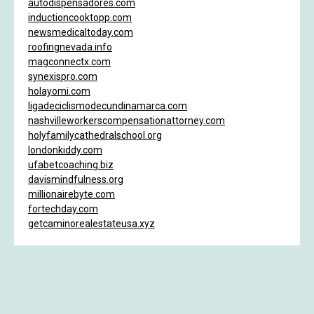
autodispensadores.com
inductioncooktopp.com
newsmedicaltoday.com
roofingnevada.info
magconnectx.com
synexispro.com
holayomi.com
ligadeciclismodecundinamarca.com
nashvilleworkerscompensationattorney.com
holyfamilycathedralschool.org
londonkiddy.com
ufabetcoaching.biz
davismindfulness.org
millionairebyte.com
fortechday.com
getcaminorealestateusa.xyz