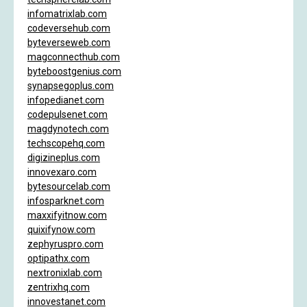
infomatrixlab.com
codeversehub.com
byteverseweb.com
magconnecthub.com
byteboostgenius.com
synapsegoplus.com
infopedianet.com
codepulsenet.com
magdynotech.com
techscopehq.com
digizineplus.com
innovexaro.com
bytesourcelab.com
infosparknet.com
maxxifyitnow.com
quixifynow.com
zephyruspro.com
optipathx.com
nextronixlab.com
zentrixhq.com
innovestanet.com