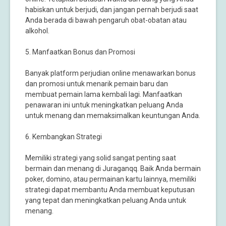
habiskan untuk berjudi, dan jangan pernah berjudi saat
Anda berada di bawah pengaruh obat-obatan atau
alkohol.
5. Manfaatkan Bonus dan Promosi
Banyak platform perjudian online menawarkan bonus
dan promosi untuk menarik pemain baru dan
membuat pemain lama kembali lagi. Manfaatkan
penawaran ini untuk meningkatkan peluang Anda
untuk menang dan memaksimalkan keuntungan Anda.
6. Kembangkan Strategi
Memiliki strategi yang solid sangat penting saat
bermain dan menang di Juraganqq. Baik Anda bermain
poker, domino, atau permainan kartu lainnya, memiliki
strategi dapat membantu Anda membuat keputusan
yang tepat dan meningkatkan peluang Anda untuk
menang.