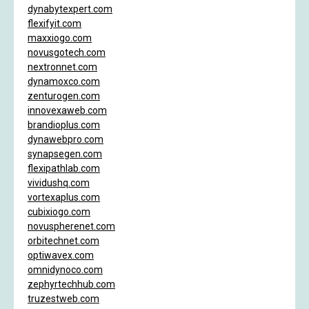
dynabytexpert.com
flexifyit.com
maxxiogo.com
novusgotech.com
nextronnet.com
dynamoxco.com
zenturogen.com
innovexaweb.com
brandioplus.com
dynawebpro.com
synapsegen.com
flexipathlab.com
vividushq.com
vortexaplus.com
cubixiogo.com
novuspherenet.com
orbitechnet.com
optiwavex.com
omnidynoco.com
zephyrtechhub.com
truzestweb.com