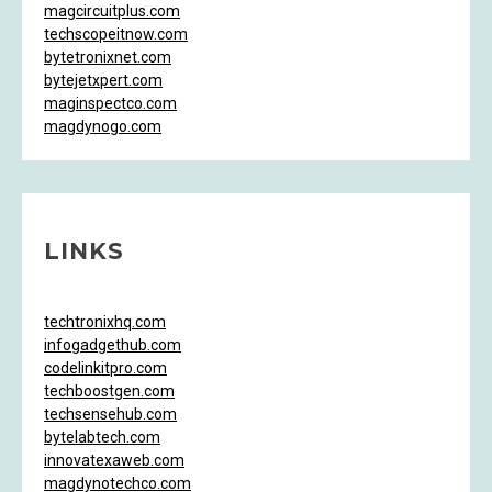
magcircuitplus.com
techscopeitnow.com
bytetronixnet.com
bytejetxpert.com
maginspectco.com
magdynogo.com
LINKS
techtronixhq.com
infogadgethub.com
codelinkitpro.com
techboostgen.com
techsensehub.com
bytelabtech.com
innovatexaweb.com
magdynotechco.com