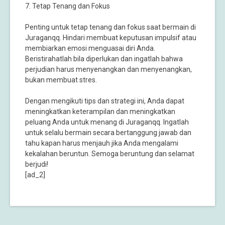
7. Tetap Tenang dan Fokus
Penting untuk tetap tenang dan fokus saat bermain di
Juraganqq. Hindari membuat keputusan impulsif atau
membiarkan emosi menguasai diri Anda.
Beristirahatlah bila diperlukan dan ingatlah bahwa
perjudian harus menyenangkan dan menyenangkan,
bukan membuat stres.
Dengan mengikuti tips dan strategi ini, Anda dapat
meningkatkan keterampilan dan meningkatkan
peluang Anda untuk menang di Juraganqq. Ingatlah
untuk selalu bermain secara bertanggung jawab dan
tahu kapan harus menjauh jika Anda mengalami
kekalahan beruntun. Semoga beruntung dan selamat
berjudi!
[ad_2]