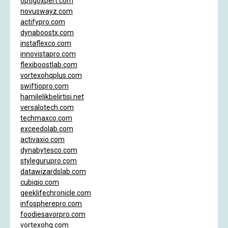
optigoxpert.com
novuswayz.com
actifypro.com
dynaboostx.com
instaflexco.com
innovistapro.com
flexiboostlab.com
vortexohqplus.com
swiftiopro.com
hamilelikbelirtisi.net
versalotech.com
techmaxco.com
exceedolab.com
activaxio.com
dynabytesco.com
stylegurupro.com
datawizardslab.com
cubiqio.com
geeklifechronicle.com
infospherepro.com
foodiesavorpro.com
vortexohq.com