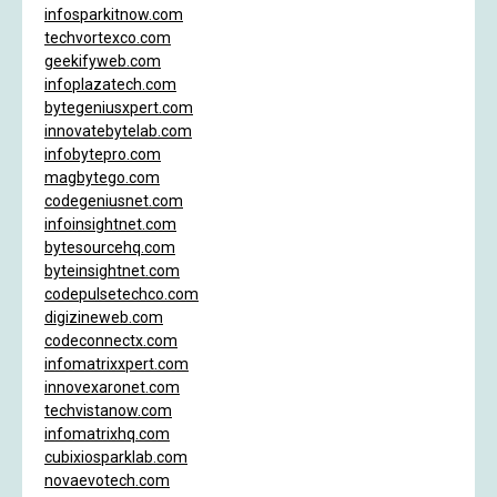
infosparkitnow.com
techvortexco.com
geekifyweb.com
infoplazatech.com
bytegeniusxpert.com
innovatebytelab.com
infobytepro.com
magbytego.com
codegeniusnet.com
infoinsightnet.com
bytesourcehq.com
byteinsightnet.com
codepulsetechco.com
digizineweb.com
codeconnectx.com
infomatrixxpert.com
innovexaronet.com
techvistanow.com
infomatrixhq.com
cubixiosparklab.com
novaevotech.com