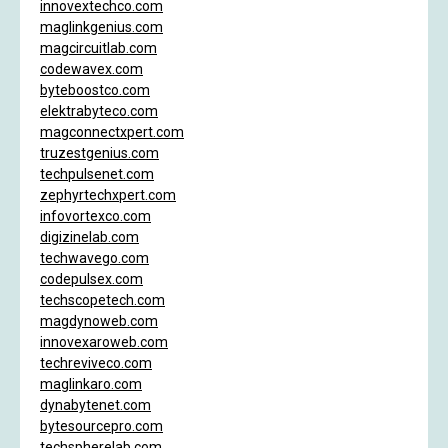
innovextechco.com
maglinkgenius.com
magcircuitlab.com
codewavex.com
byteboostco.com
elektrabyteco.com
magconnectxpert.com
truzestgenius.com
techpulsenet.com
zephyrtechxpert.com
infovortexco.com
digizinelab.com
techwavego.com
codepulsex.com
techscopetech.com
magdynoweb.com
innovexaroweb.com
techreviveco.com
maglinkaro.com
dynabytenet.com
bytesourcepro.com
techspherelab.com