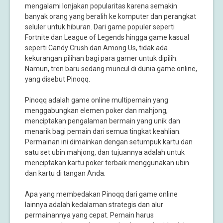
mengalami lonjakan popularitas karena semakin
banyak orang yang beralih ke komputer dan perangkat
seluler untuk hiburan. Dari game populer seperti
Fortnite dan League of Legends hingga game kasual
seperti Candy Crush dan Among Us, tidak ada
kekurangan pilihan bagi para gamer untuk dipilih.
Namun, tren baru sedang muncul di dunia game online,
yang disebut Pinoqq.
Pinoqq adalah game online multipemain yang
menggabungkan elemen poker dan mahjong,
menciptakan pengalaman bermain yang unik dan
menarik bagi pemain dari semua tingkat keahlian.
Permainan ini dimainkan dengan setumpuk kartu dan
satu set ubin mahjong, dan tujuannya adalah untuk
menciptakan kartu poker terbaik menggunakan ubin
dan kartu di tangan Anda.
Apa yang membedakan Pinoqq dari game online
lainnya adalah kedalaman strategis dan alur
permainannya yang cepat. Pemain harus