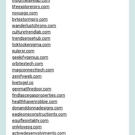
insightwavelab.com
lifeexplorerpro.com
novusgo.com
bytestormpro.com
wanderlustchrono.com
culturetrendlab.com
trendsensehub.com
ticktockenigma.com
eulerxr.com
geekifygenius.com
orbitextech.com
magconnecttech.com
zenifyweb.com
livetogel.co
genmatfiredoor.com
findlascegasproperties.com
healthhavenrobbie.com
donanddonnadesigns.com
eagleoneconstructiontx.com
equiflexvitality.com
onlylovesg.com
activedesenvolvimento.com