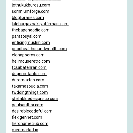
jethukukburosu.com
somniumforge.com
bloglibraries.com
luleburgaznakliyatfirmasi.com
thebapehoodie.com
parasosyal.com
enticingmuslim.com
goodhealthsoundwealth.com
elenapoems.com
hellmouseretro.com
fcsabatehran.com
dogemutants.com
duramaxtop.com
takamasoudia.com
twdoingthings.com
stellabluedesignsco.com
paulsauthor.com
desirablecodeful.com
flexigennet.com
heronameclub.com
medmarket.io