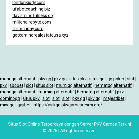
londonkiddy.com
ufabetcoaching.biz
davismindfulness.org
millionairebyte.com
fortechday.com
getcaminorealestateusa.xyz
menuqq alternatif
|
pkv qq
|
pkv qq
|
situs pkv
|
situs qq
|
qq poker
|
slot
|
pkv
|
sbobet
|
slot
|
situs slot
|
murniqq alternatif
|
hematqq alternatif
|
menuqq alternatif
|
murniqq alternatif
|
hematqq alternatif
|
pkv
|
dominoqq
|
situs pkv
|
slot
|
slot
|
slot
|
pkv qq
|
pkv qq
|
majestibet
|
miyaqq
|
gajibet
|
https://asikqq.pkvgamesresmi.org/
Situs Slot Online Terpercaya dengan Server PKV Games Terkini
©
2026
|
All rights reserved.