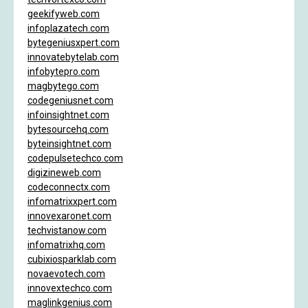
geekifyweb.com
infoplazatech.com
bytegeniusxpert.com
innovatebytelab.com
infobytepro.com
magbytego.com
codegeniusnet.com
infoinsightnet.com
bytesourcehq.com
byteinsightnet.com
codepulsetechco.com
digizineweb.com
codeconnectx.com
infomatrixxpert.com
innovexaronet.com
techvistanow.com
infomatrixhq.com
cubixiosparklab.com
novaevotech.com
innovextechco.com
maglinkgenius.com