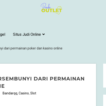
SITUS S
DENGA
NG MENGGUNAKAN SERVER PKV GAMES TERKINI UNTUK PENGALAM
gel
Situs Judi Online
i dari permainan poker dan kasino online
RSEMBUNYI DARI PERMAINAN
NE
Bandarqq
,
Casino
,
Slot