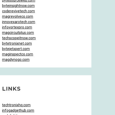
bytesourceweb.com
byteinsightnow.com
coderevivetech.com
magrevolveco.com
innovexarotech.com
infovortexpro.com
magcircuitplus.com
techscopeitnow.com
bytetronixnet.com
bytejetxpert.com
maginspectco.com
magdynogo.com
LINKS
techtronixhq.com
infogadgethub.com