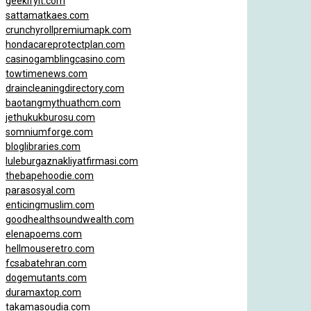
geekifyit.com
sattamatkaes.com
crunchyrollpremiumapk.com
hondacareprotectplan.com
casinogamblingcasino.com
towtimenews.com
draincleaningdirectory.com
baotangmythuathcm.com
jethukukburosu.com
somniumforge.com
bloglibraries.com
luleburgaznakliyatfirmasi.com
thebapehoodie.com
parasosyal.com
enticingmuslim.com
goodhealthsoundwealth.com
elenapoems.com
hellmouseretro.com
fcsabatehran.com
dogemutants.com
duramaxtop.com
takamasoudia.com