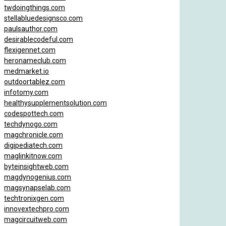
twdoingthings.com
stellabluedesignsco.com
paulsauthor.com
desirablecodeful.com
flexigennet.com
heronameclub.com
medmarket.io
outdoortablez.com
infotomy.com
healthysupplementsolution.com
codespottech.com
techdynogo.com
magchronicle.com
digipediatech.com
maglinkitnow.com
byteinsightweb.com
magdynogenius.com
magsynapselab.com
techtronixgen.com
innovextechpro.com
magcircuitweb.com