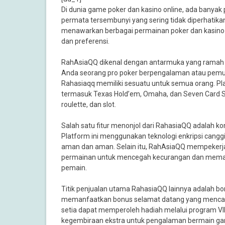
Di dunia game poker dan kasino online, ada banyak p
permata tersembunyi yang sering tidak diperhatikan
menawarkan berbagai permainan poker dan kasino 
dan preferensi.
RahAsiaQQ dikenal dengan antarmuka yang ramah
Anda seorang pro poker berpengalaman atau pemul
Rahasiaqq memiliki sesuatu untuk semua orang. Pl
termasuk Texas Hold’em, Omaha, dan Seven Card Stu
roulette, dan slot.
Salah satu fitur menonjol dari RahasiaQQ adalah 
Platform ini menggunakan teknologi enkripsi can
aman dan aman. Selain itu, RahAsiaQQ mempeker
permainan untuk mencegah kecurangan dan memas
pemain.
Titik penjualan utama RahasiaQQ lainnya adalah b
memanfaatkan bonus selamat datang yang mencakup
setia dapat memperoleh hadiah melalui program VI
kegembiraan ekstra untuk pengalaman bermain gam