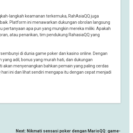
gkah-langkah keamanan terkemuka, RahAsiaQQ juga
baik. Platform ini menawarkan dukungan obrolan langsung
 pertanyaan apa pun yang mungkin mereka miliki. Apakah
ran, atau penarikan, tim pendukung RahasiaQQ yang
sembunyi di dunia game poker dan kasino online. Dengan
yang adil, bonus yang murah hati, dan dukungan
sti akan menyenangkan bahkan pemain yang paling cerdas
ari ini dan lihat sendiri mengapa itu dengan cepat menjadi
Next:
Nikmati sensasi poker dengan MarioQQ: game-