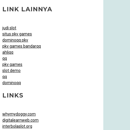
LINK LAINNYA
judi slot
situs pkv games
dominoqq pkv
pkv games bandarqq
ahliqq
qq
pkv games
slot demo
qq
dominoqq
LINKS
whymydoggy.com
digitalearnweb.com
interbolaslot.org