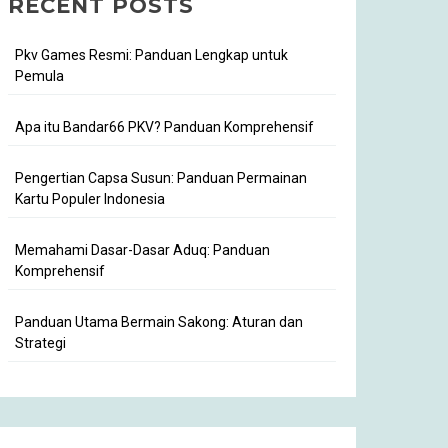
RECENT POSTS
Pkv Games Resmi: Panduan Lengkap untuk
Pemula
Apa itu Bandar66 PKV? Panduan Komprehensif
Pengertian Capsa Susun: Panduan Permainan
Kartu Populer Indonesia
Memahami Dasar-Dasar Aduq: Panduan
Komprehensif
Panduan Utama Bermain Sakong: Aturan dan
Strategi