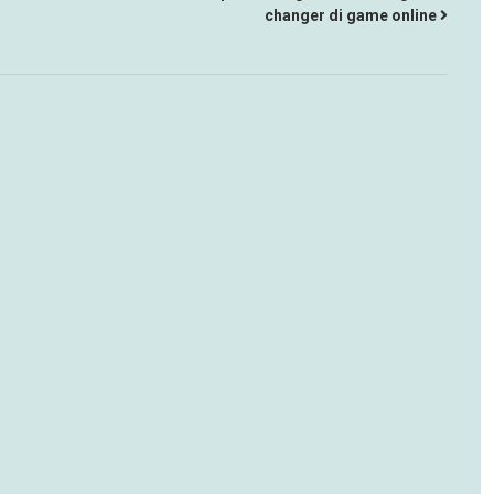
changer di game online