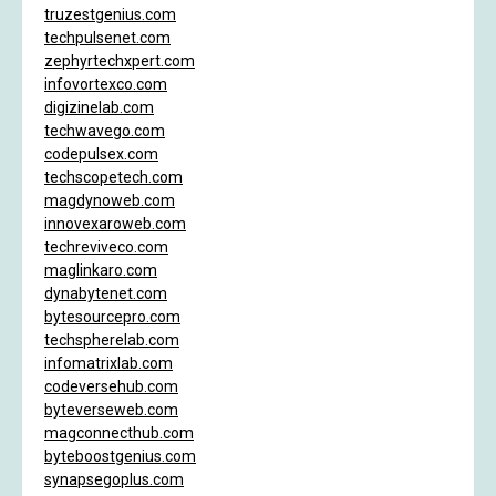
truzestgenius.com
techpulsenet.com
zephyrtechxpert.com
infovortexco.com
digizinelab.com
techwavego.com
codepulsex.com
techscopetech.com
magdynoweb.com
innovexaroweb.com
techreviveco.com
maglinkaro.com
dynabytenet.com
bytesourcepro.com
techspherelab.com
infomatrixlab.com
codeversehub.com
byteverseweb.com
magconnecthub.com
byteboostgenius.com
synapsegoplus.com