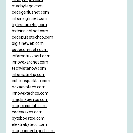
magbytego.com
codegeniusnet.com
infoinsightnet.com
bytesourcehq.com
byteinsightnet.com
codepulsetechco.com
digizineweb.com
codeconnectx.com
infomatrixxpert.com
innovexaronet.com
techvistanow.com
infomatrixhq.com
cubixiosparklab.com
novaevotech.com
innovextechco.com
maglinkgenius.com
magcircuitlab.com
codewavex.com
byteboostco.com
elektrabyteco.com
magconnectxpert.com