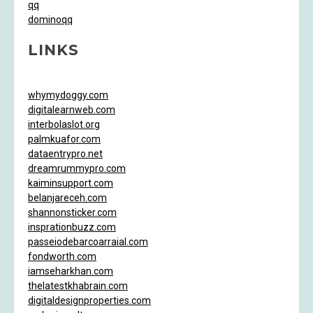
qq
dominoqq
LINKS
whymydoggy.com
digitalearnweb.com
interbolaslot.org
palmkuafor.com
dataentrypro.net
dreamrummypro.com
kaiminsupport.com
belanjareceh.com
shannonsticker.com
insprationbuzz.com
passeiodebarcoarraial.com
fondworth.com
iamseharkhan.com
thelatestkhabrain.com
digitaldesignproperties.com