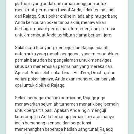
platform yang andal dan ramah pengguna untuk
menikmati permainan favorit Anda, tidak terlihat lagi
dari Rajaqq. Situs poker online ini adalah pintu gerbang
Anda ke hiburan poker tanpa akhir, menawarkan
berbagai macam permainan, turnamen, dan promosi
untuk membuat Anda terhibur selama berjam -jam.
Salah satu fitur yang menonjol dari Rajaqq adalah
antarmuka yang ramah pengguna, yang memudahkan
pemain baru dan berpengalaman untuk menavigasi
situs dan menemukan permainan yang mereka cari.
Apakah Anda lebih suka Texas Hold’em, Omaha, atau
variasi poker lainnya, Anda akan menemukan banyak
opsi untuk dipilih di Rajaqq.
Selain berbagai macam permainan, Rajaqq juga
menawarkan sejumlah turnamen menarik bagi pemain
untuk berpartisipasi. Apakah Anda ingin menguji
keterampilan Anda terhadap pemain lain atau hanya
ingin bersenang -senang dan berpotensi
memenangkan beberapa hadiah uang tunai, Rajaqq