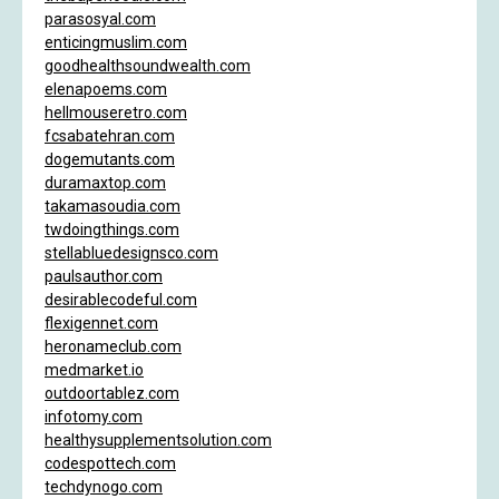
parasosyal.com
enticingmuslim.com
goodhealthsoundwealth.com
elenapoems.com
hellmouseretro.com
fcsabatehran.com
dogemutants.com
duramaxtop.com
takamasoudia.com
twdoingthings.com
stellabluedesignsco.com
paulsauthor.com
desirablecodeful.com
flexigennet.com
heronameclub.com
medmarket.io
outdoortablez.com
infotomy.com
healthysupplementsolution.com
codespottech.com
techdynogo.com