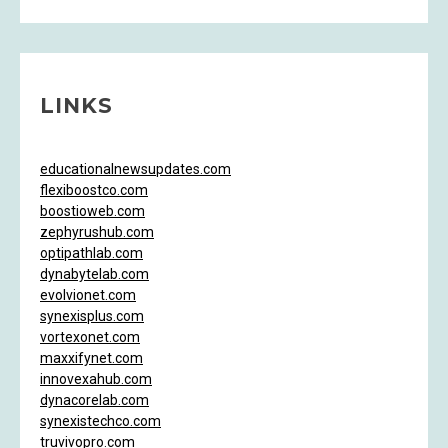
LINKS
educationalnewsupdates.com
flexiboostco.com
boostioweb.com
zephyrushub.com
optipathlab.com
dynabytelab.com
evolvionet.com
synexisplus.com
vortexonet.com
maxxifynet.com
innovexahub.com
dynacorelab.com
synexistechco.com
truvivopro.com