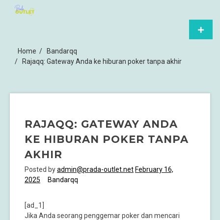
Skip
SITUS SLOT ONLINE
to
content
Primar
MAINKAN DI SITUS SLOT ONLINE TERPERCAYA YANG
TERPERCAYA
Menu
MENGGUNAKAN SERVER PKV GAMES TERKINI UNTUK
Home
Bandarqq
DENGAN SERVER
PENGALAMAN BERMAIN YANG LEBIH LANCAR DAN AMAN.
Rajaqq: Gateway Anda ke hiburan poker tanpa akhir
PKV GAMES TERKINI
RAJAQQ: GATEWAY ANDA
KE HIBURAN POKER TANPA
AKHIR
Posted by
admin@prada-outlet.net
February 16,
2025
Bandarqq
[ad_1]
Jika Anda seorang penggemar poker dan mencari