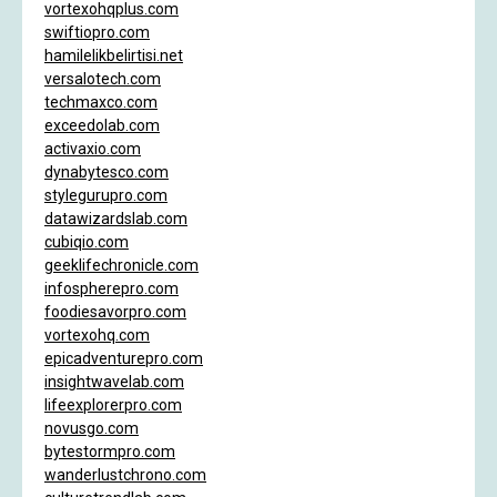
vortexohqplus.com
swiftiopro.com
hamilelikbelirtisi.net
versalotech.com
techmaxco.com
exceedolab.com
activaxio.com
dynabytesco.com
stylegurupro.com
datawizardslab.com
cubiqio.com
geeklifechronicle.com
infospherepro.com
foodiesavorpro.com
vortexohq.com
epicadventurepro.com
insightwavelab.com
lifeexplorerpro.com
novusgo.com
bytestormpro.com
wanderlustchrono.com