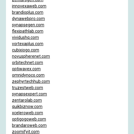
innovexaweb.com
brandioplus.com
dynawebpro.com
synapsegen.com
flexipathlab.com
vividushq.com
vortexaplus.com
cubixiogo.com
novuspherenet.com
orbitechnet.com
optiwavex.com
omnidynoco.com
zephyrtechhub.com
truzestweb.com
synapsexpert.com
zentarolab.com
quikbiznow.com
xceleroweb.com
optigogoweb.com
brandaroweb.com
zoomifyit.com