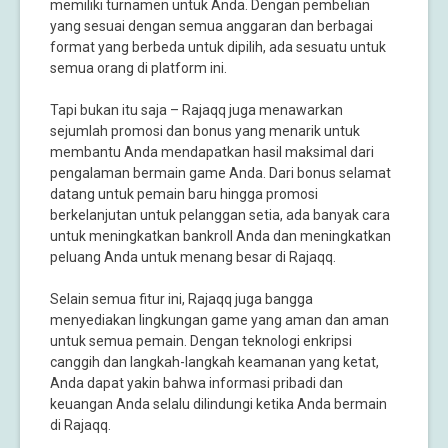
memiliki turnamen untuk Anda. Dengan pembelian
yang sesuai dengan semua anggaran dan berbagai
format yang berbeda untuk dipilih, ada sesuatu untuk
semua orang di platform ini.
Tapi bukan itu saja – Rajaqq juga menawarkan
sejumlah promosi dan bonus yang menarik untuk
membantu Anda mendapatkan hasil maksimal dari
pengalaman bermain game Anda. Dari bonus selamat
datang untuk pemain baru hingga promosi
berkelanjutan untuk pelanggan setia, ada banyak cara
untuk meningkatkan bankroll Anda dan meningkatkan
peluang Anda untuk menang besar di Rajaqq.
Selain semua fitur ini, Rajaqq juga bangga
menyediakan lingkungan game yang aman dan aman
untuk semua pemain. Dengan teknologi enkripsi
canggih dan langkah-langkah keamanan yang ketat,
Anda dapat yakin bahwa informasi pribadi dan
keuangan Anda selalu dilindungi ketika Anda bermain
di Rajaqq.