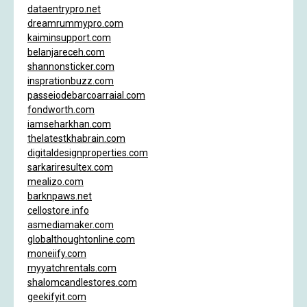
dataentrypro.net
dreamrummypro.com
kaiminsupport.com
belanjareceh.com
shannonsticker.com
insprationbuzz.com
passeiodebarcoarraial.com
fondworth.com
iamseharkhan.com
thelatestkhabrain.com
digitaldesignproperties.com
sarkariresultex.com
mealizo.com
barknpaws.net
cellostore.info
asmediamaker.com
globalthoughtonline.com
moneiify.com
myyatchrentals.com
shalomcandlestores.com
geekifyit.com