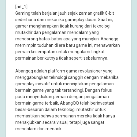
[ad_1]
Gaming telah berjalan jauh sejak zaman grafik 8-bit
sederhana dan mekanika gameplay dasar. Saat ini,
gamer mengharapkan tidak kurang dari teknologi
mutakhir dan pengalaman mendalam yang
mendorong batas-batas apa yang mungkin. Abangqq
memimpin tuduhan di era baru game ini, menawarkan
pemain kesempatan untuk mengalami tingkat
permainan berikutnya tidak seperti sebelumnya.
Abangqq adalah platform game revolusioner yang
menggabungkan teknologi canggih dengan mekanika
gameplay inovatif untuk menciptakan pengalaman
bermain game yang tak tertandingi. Dengan fokus
pada menyediakan pemain dengan pengalaman
bermain game terbaik, AbangQQ telah berinvestasi
besar-besaran dalam teknologi mutakhir untuk
memastikan bahwa permainan mereka tidak hanya
menakjubkan secara visual, tetapi juga sangat
mendalam dan menarik.