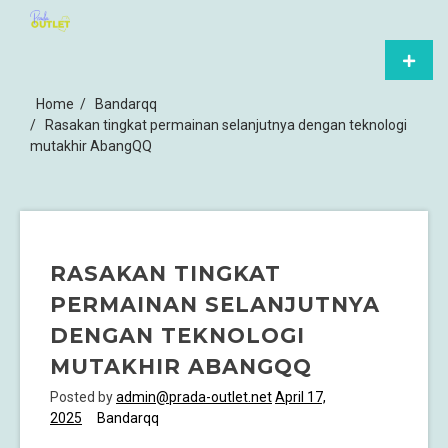
Skip
SITUS SLOT ONLINE
to
content
Primar
MAINKAN DI SITUS SLOT ONLINE TERPERCAYA YANG
TERPERCAYA
Menu
MENGGUNAKAN SERVER PKV GAMES TERKINI UNTUK
Home
Bandarqq
DENGAN SERVER
PENGALAMAN BERMAIN YANG LEBIH LANCAR DAN AMAN.
Rasakan tingkat permainan selanjutnya dengan teknologi
mutakhir AbangQQ
PKV GAMES TERKINI
RASAKAN TINGKAT
PERMAINAN SELANJUTNYA
DENGAN TEKNOLOGI
MUTAKHIR ABANGQQ
Posted by
admin@prada-outlet.net
April 17,
2025
Bandarqq