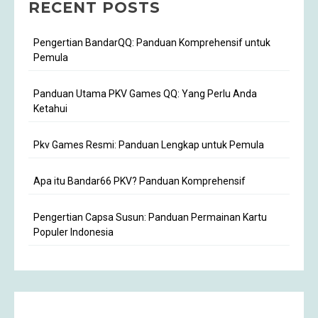
RECENT POSTS
Pengertian BandarQQ: Panduan Komprehensif untuk
Pemula
Panduan Utama PKV Games QQ: Yang Perlu Anda
Ketahui
Pkv Games Resmi: Panduan Lengkap untuk Pemula
Apa itu Bandar66 PKV? Panduan Komprehensif
Pengertian Capsa Susun: Panduan Permainan Kartu
Populer Indonesia