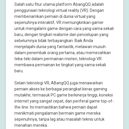
Salah satu fitur utama platform AbangQQ adalah
penggunaan teknologi virtual reality (VR). Dengan
membenamkan pemain di dunia virtual yang
sepenuhnya interaktif, VR memungkinkan gamer
untuk mengalami game dengan cara yang sama sekali
baru, dengan tingkat realisme dan pencelupan yang
sebelumnya tidak terbayangkan. Baik Anda
menjelajahi dunia yang fantastik, melawan musuh
dalam penembak orang pertama, atau memecahkan
teka-teki dalam permainan misteri, teknologi VR
membawa permainan ke tingkat yang sama sekali
baru.
Selain teknologi VR, ABangQQ juga menawarkan
pemain akses ke berbagai perangkat keras gaming
mutakhir, termasuk PC game berkinerja tinggi, koneksi
internet yang sangat cepat, dan periferal game top-of-
the-line. Ini memastikan bahwa pemain dapat
menikmati pengalaman bermain game mereka
sepenuhnya, tanpa lag atau masalah teknis untuk
menahan mereka.