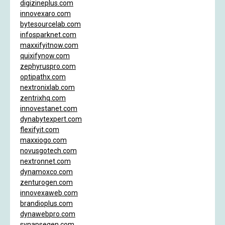
digizineplus.com
innovexaro.com
bytesourcelab.com
infosparknet.com
maxxifyitnow.com
quixifynow.com
zephyruspro.com
optipathx.com
nextronixlab.com
zentrixhq.com
innovestanet.com
dynabytexpert.com
flexifyit.com
maxxiogo.com
novusgotech.com
nextronnet.com
dynamoxco.com
zenturogen.com
innovexaweb.com
brandioplus.com
dynawebpro.com
synapsegen.com