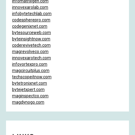
infomatrixgen.com
innovexarolab.com
infobytetechlab.com
codespherepro.com
codegenixnet.com
bytesourceweb.com
byteinsightnow.com
coderevivetech.com
magrevolveco.com
innovexarotech.com
infovortexpro.com
magcircuitplus.com
techscopeitnow.com
bytetronixnet.com
bytejetxpert.com
maginspectco.com
magdynogo.com