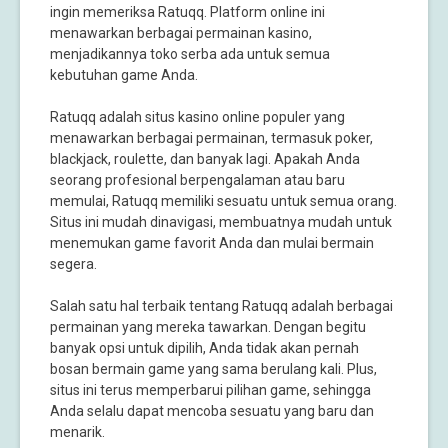
ingin memeriksa Ratuqq. Platform online ini
menawarkan berbagai permainan kasino,
menjadikannya toko serba ada untuk semua
kebutuhan game Anda.
Ratuqq adalah situs kasino online populer yang
menawarkan berbagai permainan, termasuk poker,
blackjack, roulette, dan banyak lagi. Apakah Anda
seorang profesional berpengalaman atau baru
memulai, Ratuqq memiliki sesuatu untuk semua orang.
Situs ini mudah dinavigasi, membuatnya mudah untuk
menemukan game favorit Anda dan mulai bermain
segera.
Salah satu hal terbaik tentang Ratuqq adalah berbagai
permainan yang mereka tawarkan. Dengan begitu
banyak opsi untuk dipilih, Anda tidak akan pernah
bosan bermain game yang sama berulang kali. Plus,
situs ini terus memperbarui pilihan game, sehingga
Anda selalu dapat mencoba sesuatu yang baru dan
menarik.