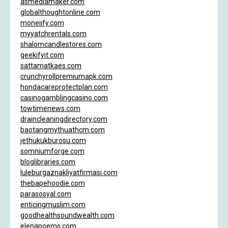
asmediamaker.com
globalthoughtonline.com
moneiify.com
myyatchrentals.com
shalomcandlestores.com
geekifyit.com
sattamatkaes.com
crunchyrollpremiumapk.com
hondacareprotectplan.com
casinogamblingcasino.com
towtimenews.com
draincleaningdirectory.com
baotangmythuathcm.com
jethukukburosu.com
somniumforge.com
bloglibraries.com
luleburgaznakliyatfirmasi.com
thebapehoodie.com
parasosyal.com
enticingmuslim.com
goodhealthsoundwealth.com
elenapoems.com