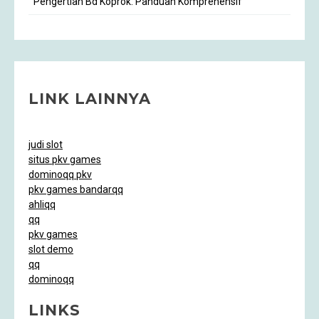
Pengertian Bd Koprok: Panduan Komprehensif
LINK LAINNYA
judi slot
situs pkv games
dominoqq pkv
pkv games bandarqq
ahliqq
qq
pkv games
slot demo
qq
dominoqq
LINKS