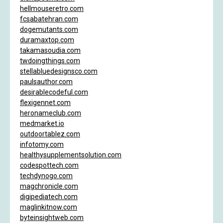
hellmouseretro.com
fcsabatehran.com
dogemutants.com
duramaxtop.com
takamasoudia.com
twdoingthings.com
stellabluedesignsco.com
paulsauthor.com
desirablecodeful.com
flexigennet.com
heronameclub.com
medmarket.io
outdoortablez.com
infotomy.com
healthysupplementsolution.com
codespottech.com
techdynogo.com
magchronicle.com
digipediatech.com
maglinkitnow.com
byteinsightweb.com