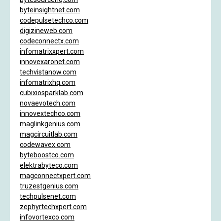
byteinsightnet.com
codepulsetechco.com
digizineweb.com
codeconnectx.com
infomatrixxpert.com
innovexaronet.com
techvistanow.com
infomatrixhq.com
cubixiosparklab.com
novaevotech.com
innovextechco.com
maglinkgenius.com
magcircuitlab.com
codewavex.com
byteboostco.com
elektrabyteco.com
magconnectxpert.com
truzestgenius.com
techpulsenet.com
zephyrtechxpert.com
infovortexco.com