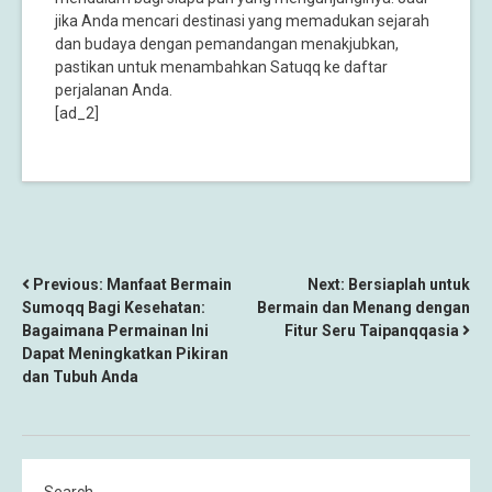
jika Anda mencari destinasi yang memadukan sejarah
dan budaya dengan pemandangan menakjubkan,
pastikan untuk menambahkan Satuqq ke daftar
perjalanan Anda.
[ad_2]
POST
Previous:
Manfaat Bermain
Next:
Bersiaplah untuk
Sumoqq Bagi Kesehatan:
Bermain dan Menang dengan
NAVIGATION
Bagaimana Permainan Ini
Fitur Seru Taipanqqasia
Dapat Meningkatkan Pikiran
dan Tubuh Anda