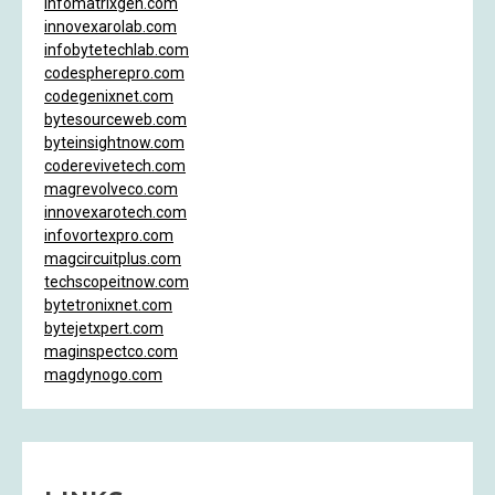
infomatrixgen.com
innovexarolab.com
infobytetechlab.com
codespherepro.com
codegenixnet.com
bytesourceweb.com
byteinsightnow.com
coderevivetech.com
magrevolveco.com
innovexarotech.com
infovortexpro.com
magcircuitplus.com
techscopeitnow.com
bytetronixnet.com
bytejetxpert.com
maginspectco.com
magdynogo.com