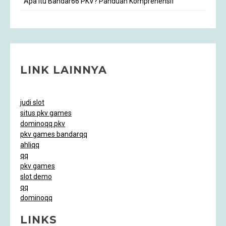
Apa itu Bandar66 PKV? Panduan Komprehensif
LINK LAINNYA
judi slot
situs pkv games
dominoqq pkv
pkv games bandarqq
ahliqq
qq
pkv games
slot demo
qq
dominoqq
LINKS