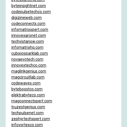
byteinsightnet.com
codepulsetechco.com
digizineweb.com
codeconnectx.com
infomatrixxpert.com
innovexaronet.com
techvistanow.com
infomatrixhq.com
cubixiosparklab.com
novaevotech.com
innovextechco.com
maglinkgenius.com
magcircuitlab.com
codewavex.com
byteboostco.com
elektrabyteco.com
magconnectxpert.com
truzestgenius.com
techpulsenet.com
zephyrtechxpert.com
infovortexco.com