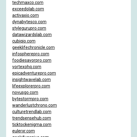
techmaxco.com
exceedolab.com
activaxio.com
dynabytesco.com
stylegurupro.com
datawizardslab.com
cubiqio.com
geeklifechronicle.com
infospherepro.com
foodiesavorpro.com
vortexohq.com
epicadventurepro.com
insightwavelab.com
lifeexplorerpro.com
novusgo.com
bytestormpro.com
wanderlustchrono.com
culturetrendlab.com
trendsensehub.com
ticktockenigma.com
eulerxr.com