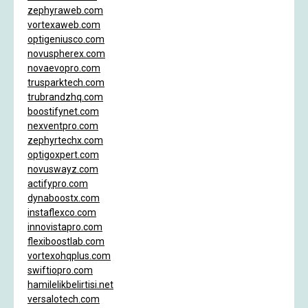
zephyraweb.com
vortexaweb.com
optigeniusco.com
novuspherex.com
novaevopro.com
trusparktech.com
trubrandzhq.com
boostifynet.com
nexventpro.com
zephyrtechx.com
optigoxpert.com
novuswayz.com
actifypro.com
dynaboostx.com
instaflexco.com
innovistapro.com
flexiboostlab.com
vortexohqplus.com
swiftiopro.com
hamilelikbelirtisi.net
versalotech.com