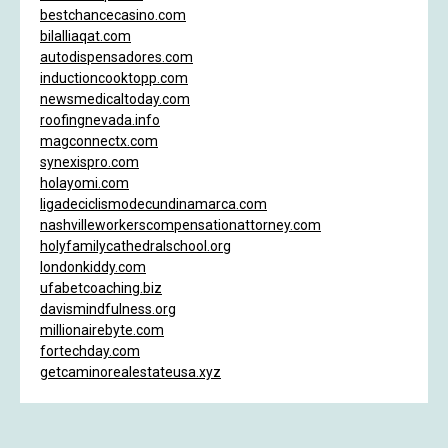
bestchancecasino.com
bilalliaqat.com
autodispensadores.com
inductioncooktopp.com
newsmedicaltoday.com
roofingnevada.info
magconnectx.com
synexispro.com
holayomi.com
ligadeciclismodecundinamarca.com
nashvilleworkerscompensationattorney.com
holyfamilycathedralschool.org
londonkiddy.com
ufabetcoaching.biz
davismindfulness.org
millionairebyte.com
fortechday.com
getcaminorealestateusa.xyz