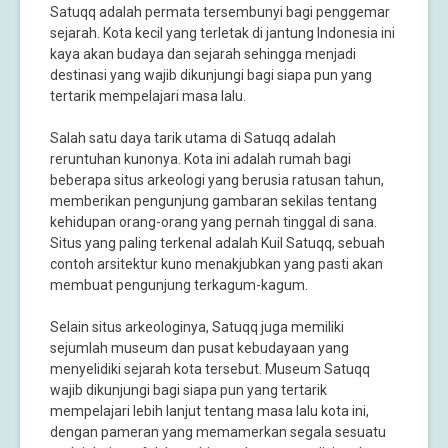
Satuqq adalah permata tersembunyi bagi penggemar
sejarah. Kota kecil yang terletak di jantung Indonesia ini
kaya akan budaya dan sejarah sehingga menjadi
destinasi yang wajib dikunjungi bagi siapa pun yang
tertarik mempelajari masa lalu.
Salah satu daya tarik utama di Satuqq adalah
reruntuhan kunonya. Kota ini adalah rumah bagi
beberapa situs arkeologi yang berusia ratusan tahun,
memberikan pengunjung gambaran sekilas tentang
kehidupan orang-orang yang pernah tinggal di sana.
Situs yang paling terkenal adalah Kuil Satuqq, sebuah
contoh arsitektur kuno menakjubkan yang pasti akan
membuat pengunjung terkagum-kagum.
Selain situs arkeologinya, Satuqq juga memiliki
sejumlah museum dan pusat kebudayaan yang
menyelidiki sejarah kota tersebut. Museum Satuqq
wajib dikunjungi bagi siapa pun yang tertarik
mempelajari lebih lanjut tentang masa lalu kota ini,
dengan pameran yang memamerkan segala sesuatu