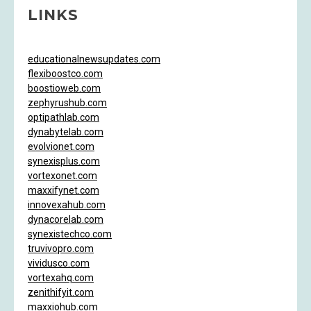
LINKS
educationalnewsupdates.com
flexiboostco.com
boostioweb.com
zephyrushub.com
optipathlab.com
dynabytelab.com
evolvionet.com
synexisplus.com
vortexonet.com
maxxifynet.com
innovexahub.com
dynacorelab.com
synexistechco.com
truvivopro.com
vividusco.com
vortexahq.com
zenithifyit.com
maxxiohub.com