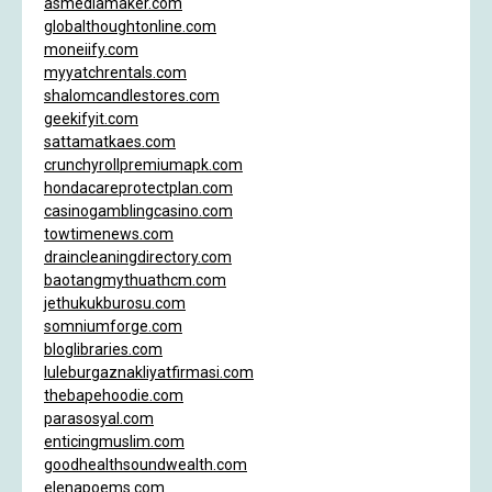
asmediamaker.com
globalthoughtonline.com
moneiify.com
myyatchrentals.com
shalomcandlestores.com
geekifyit.com
sattamatkaes.com
crunchyrollpremiumapk.com
hondacareprotectplan.com
casinogamblingcasino.com
towtimenews.com
draincleaningdirectory.com
baotangmythuathcm.com
jethukukburosu.com
somniumforge.com
bloglibraries.com
luleburgaznakliyatfirmasi.com
thebapehoodie.com
parasosyal.com
enticingmuslim.com
goodhealthsoundwealth.com
elenapoems.com