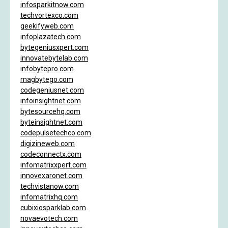
infosparkitnow.com
techvortexco.com
geekifyweb.com
infoplazatech.com
bytegeniusxpert.com
innovatebytelab.com
infobytepro.com
magbytego.com
codegeniusnet.com
infoinsightnet.com
bytesourcehq.com
byteinsightnet.com
codepulsetechco.com
digizineweb.com
codeconnectx.com
infomatrixxpert.com
innovexaronet.com
techvistanow.com
infomatrixhq.com
cubixiosparklab.com
novaevotech.com