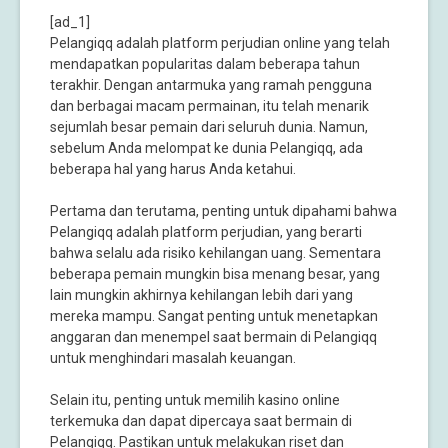
[ad_1]
Pelangiqq adalah platform perjudian online yang telah
mendapatkan popularitas dalam beberapa tahun
terakhir. Dengan antarmuka yang ramah pengguna
dan berbagai macam permainan, itu telah menarik
sejumlah besar pemain dari seluruh dunia. Namun,
sebelum Anda melompat ke dunia Pelangiqq, ada
beberapa hal yang harus Anda ketahui.
Pertama dan terutama, penting untuk dipahami bahwa
Pelangiqq adalah platform perjudian, yang berarti
bahwa selalu ada risiko kehilangan uang. Sementara
beberapa pemain mungkin bisa menang besar, yang
lain mungkin akhirnya kehilangan lebih dari yang
mereka mampu. Sangat penting untuk menetapkan
anggaran dan menempel saat bermain di Pelangiqq
untuk menghindari masalah keuangan.
Selain itu, penting untuk memilih kasino online
terkemuka dan dapat dipercaya saat bermain di
Pelangiqq. Pastikan untuk melakukan riset dan