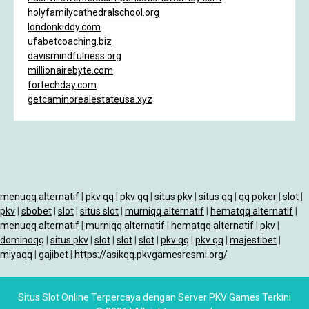
holyfamilycathedralschool.org
londonkiddy.com
ufabetcoaching.biz
davismindfulness.org
millionairebyte.com
fortechday.com
getcaminorealestateusa.xyz
menuqq alternatif
|
pkv qq
|
pkv qq
|
situs pkv
|
situs qq
|
qq poker
|
slot
|
pkv
|
sbobet
|
slot
|
situs slot
|
murniqq alternatif
|
hematqq alternatif
|
menuqq alternatif
|
murniqq alternatif
|
hematqq alternatif
|
pkv
|
dominoqq
|
situs pkv
|
slot
|
slot
|
slot
|
pkv qq
|
pkv qq
|
majestibet
|
miyaqq
|
gajibet
|
https://asikqq.pkvgamesresmi.org/
Situs Slot Online Terpercaya dengan Server PKV Games Terkini