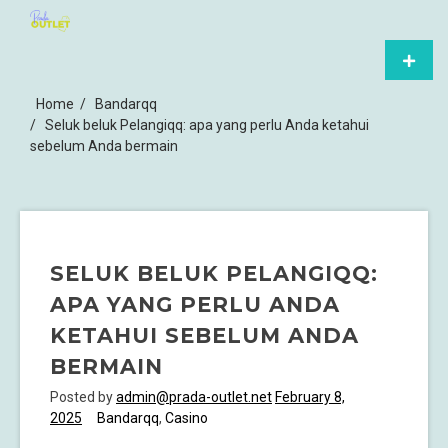
Skip
SITUS SLOT ONLINE
to
content
Primar
MAINKAN DI SITUS SLOT ONLINE TERPERCAYA YANG
TERPERCAYA
Menu
MENGGUNAKAN SERVER PKV GAMES TERKINI UNTUK
Home
Bandarqq
DENGAN SERVER
PENGALAMAN BERMAIN YANG LEBIH LANCAR DAN AMAN.
Seluk beluk Pelangiqq: apa yang perlu Anda ketahui
sebelum Anda bermain
PKV GAMES TERKINI
SELUK BELUK PELANGIQQ:
APA YANG PERLU ANDA
KETAHUI SEBELUM ANDA
BERMAIN
Posted by
admin@prada-outlet.net
February 8,
2025
Bandarqq
,
Casino