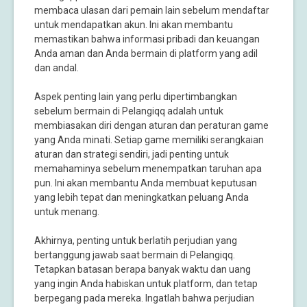
membaca ulasan dari pemain lain sebelum mendaftar
untuk mendapatkan akun. Ini akan membantu
memastikan bahwa informasi pribadi dan keuangan
Anda aman dan Anda bermain di platform yang adil
dan andal.
Aspek penting lain yang perlu dipertimbangkan
sebelum bermain di Pelangiqq adalah untuk
membiasakan diri dengan aturan dan peraturan game
yang Anda minati. Setiap game memiliki serangkaian
aturan dan strategi sendiri, jadi penting untuk
memahaminya sebelum menempatkan taruhan apa
pun. Ini akan membantu Anda membuat keputusan
yang lebih tepat dan meningkatkan peluang Anda
untuk menang.
Akhirnya, penting untuk berlatih perjudian yang
bertanggung jawab saat bermain di Pelangiqq.
Tetapkan batasan berapa banyak waktu dan uang
yang ingin Anda habiskan untuk platform, dan tetap
berpegang pada mereka. Ingatlah bahwa perjudian