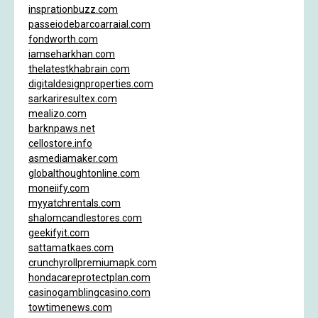
insprationbuzz.com
passeiodebarcoarraial.com
fondworth.com
iamseharkhan.com
thelatestkhabrain.com
digitaldesignproperties.com
sarkariresultex.com
mealizo.com
barknpaws.net
cellostore.info
asmediamaker.com
globalthoughtonline.com
moneiify.com
myyatchrentals.com
shalomcandlestores.com
geekifyit.com
sattamatkaes.com
crunchyrollpremiumapk.com
hondacareprotectplan.com
casinogamblingcasino.com
towtimenews.com