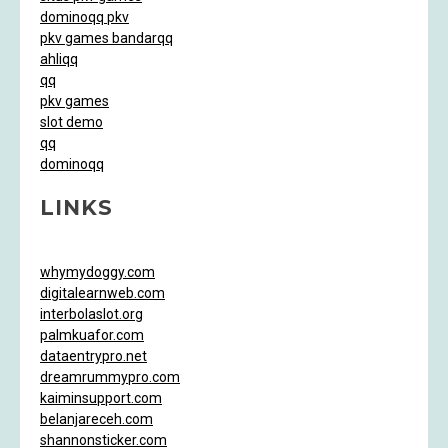
dominoqq pkv
pkv games bandarqq
ahliqq
qq
pkv games
slot demo
qq
dominoqq
LINKS
whymydoggy.com
digitalearnweb.com
interbolaslot.org
palmkuafor.com
dataentrypro.net
dreamrummypro.com
kaiminsupport.com
belanjareceh.com
shannonsticker.com