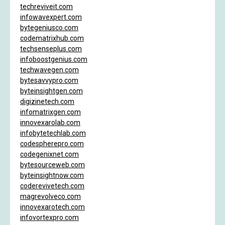
techreviveit.com
infowavexpert.com
bytegeniusco.com
codematrixhub.com
techsenseplus.com
infoboostgenius.com
techwavegen.com
bytesavvypro.com
byteinsightgen.com
digizinetech.com
infomatrixgen.com
innovexarolab.com
infobytetechlab.com
codespherepro.com
codegenixnet.com
bytesourceweb.com
byteinsightnow.com
coderevivetech.com
magrevolveco.com
innovexarotech.com
infovortexpro.com