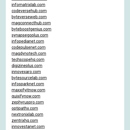
infomatrixlab.com
codeversehub.com
byteverseweb.com
magconnecthub.com
byteboostgenius.com
synapsegoplus.com
infopedianet.com
codepulsenet.com
magdynotech.com
techscopehq.com
digizineplus.com
innovexaro.com
bytesourcelab.com
infosparknet.com
maxxifyitnow.com
quixifynow.com
zephyruspro.com
optipathx.com
nextronixlab.com
zentrixhq.com
innovestanet.com