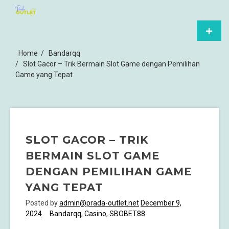
Skip
SITUS SLOT ONLINE
to
content
Primar
MAINKAN DI SITUS SLOT ONLINE TERPERCAYA YANG
TERPERCAYA
Menu
MENGGUNAKAN SERVER PKV GAMES TERKINI UNTUK
Home
Bandarqq
DENGAN SERVER
PENGALAMAN BERMAIN YANG LEBIH LANCAR DAN AMAN.
Slot Gacor – Trik Bermain Slot Game dengan Pemilihan
Game yang Tepat
PKV GAMES TERKINI
SLOT GACOR – TRIK
BERMAIN SLOT GAME
DENGAN PEMILIHAN GAME
YANG TEPAT
Posted by
admin@prada-outlet.net
December 9,
2024
Bandarqq
,
Casino
,
SBOBET88