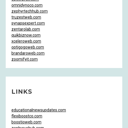
omnidynoco.com
zephyrtechhub.com
truzestweb.com
synapsexpert.com
zentarolab.com
quikbiznow.com
xceleroweb.com
optigogoweb.com
brandaroweb.com
zoomifyit.com
LINKS
educationalnewsupdates.com
flexiboostco.com
boostioweb.com
zephyrushub.com