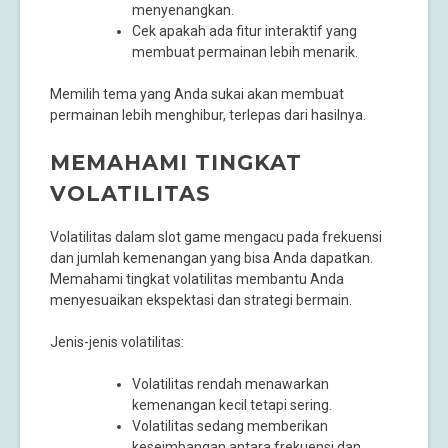
menyenangkan.
Cek apakah ada fitur interaktif yang
membuat permainan lebih menarik.
Memilih tema yang Anda sukai akan membuat
permainan lebih menghibur, terlepas dari hasilnya.
MEMAHAMI TINGKAT
VOLATILITAS
Volatilitas dalam slot game mengacu pada frekuensi
dan jumlah kemenangan yang bisa Anda dapatkan.
Memahami tingkat volatilitas membantu Anda
menyesuaikan ekspektasi dan strategi bermain.
Jenis-jenis volatilitas:
Volatilitas rendah menawarkan
kemenangan kecil tetapi sering.
Volatilitas sedang memberikan
keseimbangan antara frekuensi dan