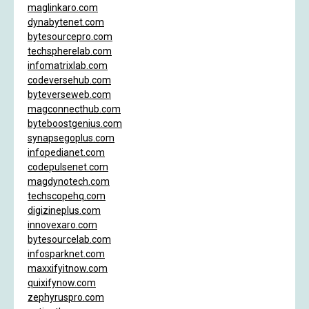
maglinkaro.com
dynabytenet.com
bytesourcepro.com
techspherelab.com
infomatrixlab.com
codeversehub.com
byteverseweb.com
magconnecthub.com
byteboostgenius.com
synapsegoplus.com
infopedianet.com
codepulsenet.com
magdynotech.com
techscopehq.com
digizineplus.com
innovexaro.com
bytesourcelab.com
infosparknet.com
maxxifyitnow.com
quixifynow.com
zephyruspro.com