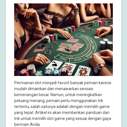
Permainan slot menjadi favorit banyak pemain karena
mudah dimainkan dan menawarkan sensasi
kemenangan besar. Namun, untuk meningkatkan
peluang menang, pemain perlu menggunakan trik
tertentu, salah satunya adalah dengan memilih game
yang tepat. Artikel ini akan memberikan panduan dan
trik untuk memilih slot game yang sesuai dengan gaya
bermain Anda.