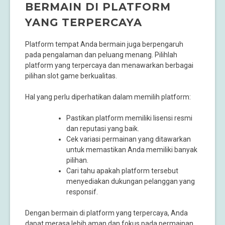
BERMAIN DI PLATFORM
YANG TERPERCAYA
Platform tempat Anda bermain juga berpengaruh
pada pengalaman dan peluang menang. Pilihlah
platform yang terpercaya dan menawarkan berbagai
pilihan slot game berkualitas.
Hal yang perlu diperhatikan dalam memilih platform:
Pastikan platform memiliki lisensi resmi
dan reputasi yang baik.
Cek variasi permainan yang ditawarkan
untuk memastikan Anda memiliki banyak
pilihan.
Cari tahu apakah platform tersebut
menyediakan dukungan pelanggan yang
responsif.
Dengan bermain di platform yang terpercaya, Anda
dapat merasa lebih aman dan fokus pada permainan.