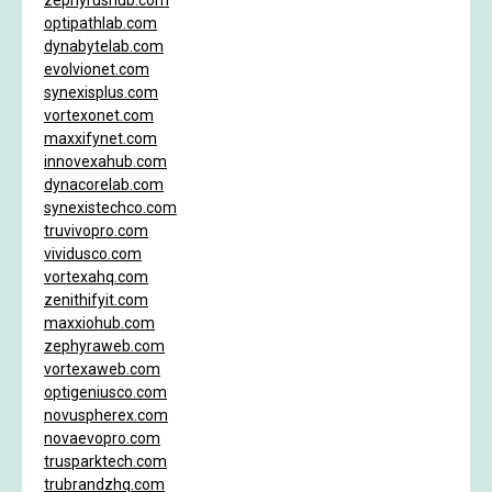
optipathlab.com
dynabytelab.com
evolvionet.com
synexisplus.com
vortexonet.com
maxxifynet.com
innovexahub.com
dynacorelab.com
synexistechco.com
truvivopro.com
vividusco.com
vortexahq.com
zenithifyit.com
maxxiohub.com
zephyraweb.com
vortexaweb.com
optigeniusco.com
novuspherex.com
novaevopro.com
trusparktech.com
trubrandzhq.com