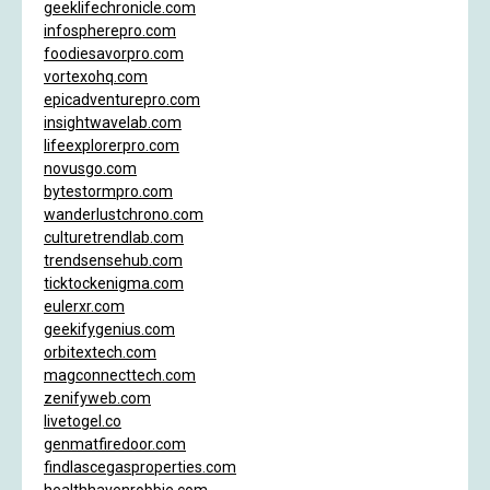
geeklifechronicle.com
infospherepro.com
foodiesavorpro.com
vortexohq.com
epicadventurepro.com
insightwavelab.com
lifeexplorerpro.com
novusgo.com
bytestormpro.com
wanderlustchrono.com
culturetrendlab.com
trendsensehub.com
ticktockenigma.com
eulerxr.com
geekifygenius.com
orbitextech.com
magconnecttech.com
zenifyweb.com
livetogel.co
genmatfiredoor.com
findlascegasproperties.com
healthhavenrobbie.com