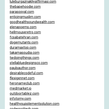
luleburgaznakliyatfirmasi.com
thebapehoodie.com
parasosyal.com
enticingmuslim.com
goodhealthsoundwealth.com
elenapoems.com
hellmouseretro.com
fcsabatehran.com
dogemutants.com
duramaxtop.com
takamasoudia.com
twdoingthings.com
stellabluedesignsco.com
paulsauthor.com
desirablecodeful.com
flexigennet.com
heronameclub.com
medmarket.io
outdoortablez.com
infotomy.com
healthysupplementsolution.com
codespottech.com