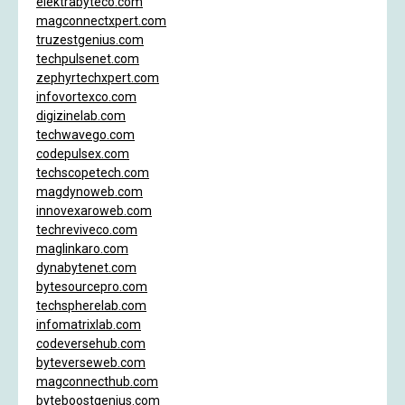
elektrabyteco.com
magconnectxpert.com
truzestgenius.com
techpulsenet.com
zephyrtechxpert.com
infovortexco.com
digizinelab.com
techwavego.com
codepulsex.com
techscopetech.com
magdynoweb.com
innovexaroweb.com
techreviveco.com
maglinkaro.com
dynabytenet.com
bytesourcepro.com
techspherelab.com
infomatrixlab.com
codeversehub.com
byteverseweb.com
magconnecthub.com
byteboostgenius.com