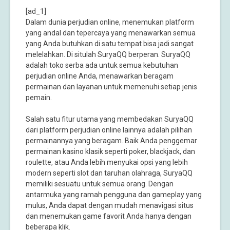
[ad_1]
Dalam dunia perjudian online, menemukan platform
yang andal dan tepercaya yang menawarkan semua
yang Anda butuhkan di satu tempat bisa jadi sangat
melelahkan. Di situlah SuryaQQ berperan. SuryaQQ
adalah toko serba ada untuk semua kebutuhan
perjudian online Anda, menawarkan beragam
permainan dan layanan untuk memenuhi setiap jenis
pemain.
Salah satu fitur utama yang membedakan SuryaQQ
dari platform perjudian online lainnya adalah pilihan
permainannya yang beragam. Baik Anda penggemar
permainan kasino klasik seperti poker, blackjack, dan
roulette, atau Anda lebih menyukai opsi yang lebih
modern seperti slot dan taruhan olahraga, SuryaQQ
memiliki sesuatu untuk semua orang. Dengan
antarmuka yang ramah pengguna dan gameplay yang
mulus, Anda dapat dengan mudah menavigasi situs
dan menemukan game favorit Anda hanya dengan
beberapa klik.