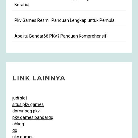
Ketahui
Pkv Games Resmi: Panduan Lengkap untuk Pemula
Apa itu Bandar66 PKV? Panduan Komprehensif
LINK LAINNYA
judi slot
situs pkv games
dominoqq pkv
pkv games bandarqq
ahliqq
qq
pkv games