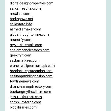
digitaldesignproperties.com
sarkariresultex.com
mealizo.com
barknpaws.net
cellostore.info
asmediamaker.com
globalthoughtonline.com
moneiify.com
myyatchrentals.com
shalomcandlestores.com
geekifyit.com
sattamatkaes.com
crunchyrollpremiumapk.com
hondacareprotectplan.com
casinogamblingcasino.com
towtimenews.com
draincleaningdirectory.com
baotangmythuathcm.com
jethukukburosu.com
somniumforge.com
bloglibraries.com