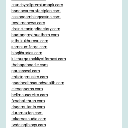
crunchyrollpremiumapk.com
hondacareprotectplan.com
casinogamblingcasino.com
towtimenews.com
draincleaningdirectory.com
baotangmythuathcm.com
jethukukburosu.com
somniumforge.com
bloglibraries.com
luleburgaznakliyatfirmasi.com
thebapehoodie.com
parasosyal.com
enticingmuslim.com
goodhealthsoundwealth.com
elenapoems.com
hellmouseretro.com
fcsabatehran.com
dogemutants.com
duramaxtop.com
takamasoudia.com
twdoingthings.com