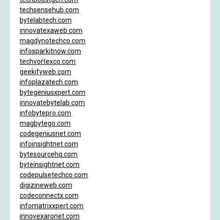
techsensehub.com
bytelabtech.com
innovatexaweb.com
magdynotechco.com
infosparkitnow.com
techvortexco.com
geekifyweb.com
infoplazatech.com
bytegeniusxpert.com
innovatebytelab.com
infobytepro.com
magbytego.com
codegeniusnet.com
infoinsightnet.com
bytesourcehq.com
byteinsightnet.com
codepulsetechco.com
digizineweb.com
codeconnectx.com
infomatrixxpert.com
innovexaronet.com