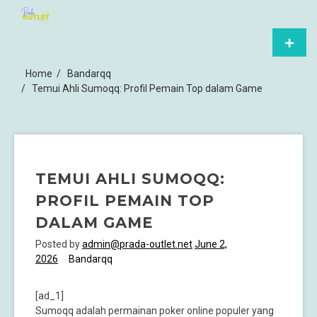
Skip
SITUS SLOT ONLINE
to
content
Primar
MAINKAN DI SITUS SLOT ONLINE TERPERCAYA YANG
TERPERCAYA
Menu
MENGGUNAKAN SERVER PKV GAMES TERKINI UNTUK
Home
Bandarqq
DENGAN SERVER
PENGALAMAN BERMAIN YANG LEBIH LANCAR DAN AMAN.
Temui Ahli Sumoqq: Profil Pemain Top dalam Game
PKV GAMES TERKINI
TEMUI AHLI SUMOQQ:
PROFIL PEMAIN TOP
DALAM GAME
Posted by
admin@prada-outlet.net
June 2,
2026
Bandarqq
[ad_1]
Sumoqq adalah permainan poker online populer yang