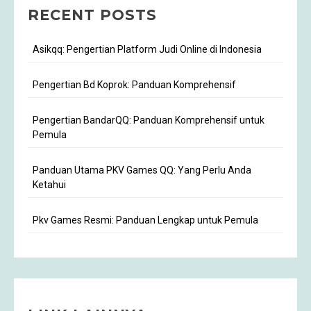
RECENT POSTS
Asikqq: Pengertian Platform Judi Online di Indonesia
Pengertian Bd Koprok: Panduan Komprehensif
Pengertian BandarQQ: Panduan Komprehensif untuk
Pemula
Panduan Utama PKV Games QQ: Yang Perlu Anda
Ketahui
Pkv Games Resmi: Panduan Lengkap untuk Pemula