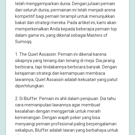
telah menggemparkan dunia. Dengan jutaan pemain
dari seluruh dunia, permainan ini telah menjadi arena
kompetitif bagi pemain terampil untuk menunjukkan
bakat dan strategi mereka. Pada artikel ini, kami akan
memperkenalkan Anda kepada beberapa pemain top
dalam game ini, yang dikenal sebagai Masters of
Sumoqq.
1. The Quiet Assassin: Pemain ini dikenal karena
sikapnya yang tenang dan tenang di meja. Dia jarang
berbicara, tapi tindakannya berbicara banyak. Dengan
ketajaman strategi dan kemampuan membaca
lawannya, Quiet Assassin adalah kekuatan yang patut
diperhitungkan.
2. Si Bluffer: Pemain ini ahli dalam penipuan. Dia tahu
cara memanipulasi lawannya agar membuat
kesalahan dengan menggertak untuk meraih
kemenangan. Dengan wajah poker yang bisa
menyaingi pemain profesional paling berpengalaman
sekalipun, Bluffer adalah lawan yang berbahaya untuk