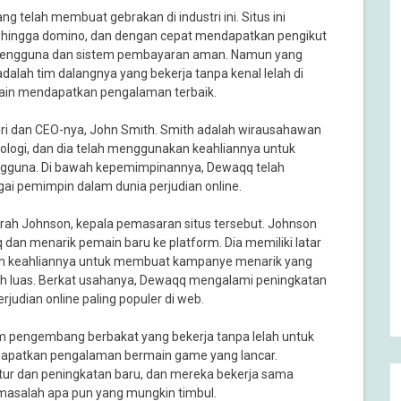
g telah membuat gebrakan di industri ini. Situs ini
 hingga domino, dan dengan cepat mendapatkan pengikut
pengguna dan sistem pembayaran aman. Namun yang
dalah tim dalangnya yang bekerja tanpa kenal lelah di
ain mendapatkan pengalaman terbaik.
diri dan CEO-nya, John Smith. Smith adalah wirausahawan
ologi, dan dia telah menggunakan keahliannya untuk
ngguna. Di bawah kepemimpinannya, Dewaqq telah
i pemimpin dalam dunia perjudian online.
arah Johnson, kepala pemasaran situs tersebut. Johnson
n menarik pemain baru ke platform. Dia memiliki latar
an keahliannya untuk membuat kampanye menarik yang
 luas. Berkat usahanya, Dewaqq mengalami peningkatan
erjudian online paling populer di web.
im pengembang berbakat yang bekerja tanpa lelah untuk
dapatkan pengalaman bermain game yang lancar.
tur dan peningkatan baru, dan mereka bekerja sama
asalah apa pun yang mungkin timbul.