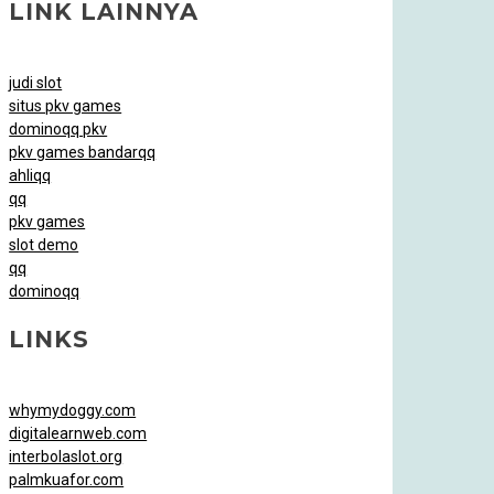
LINK LAINNYA
judi slot
situs pkv games
dominoqq pkv
pkv games bandarqq
ahliqq
qq
pkv games
slot demo
qq
dominoqq
LINKS
whymydoggy.com
digitalearnweb.com
interbolaslot.org
palmkuafor.com