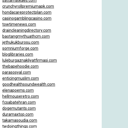
sattamatkaes.com
crunchyrollpremiumapk.com
hondacareprotectplan.com
casinogamblingcasino.com
towtimenews.com
draincleaningdirectory.com
baotangmythuathcm.com
jethukukburosu.com
somniumforge.com
bloglibraries.com
luleburgaznakliyatfirmasi.com
thebapehoodie.com
parasosyal.com
enticingmuslim.com
goodhealthsoundwealth.com
elenapoems.com
hellmouseretro.com
fcsabatehran.com
dogemutants.com
duramaxtop.com
takamasoudia.com
twdoingthings.com