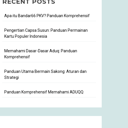
RECENT POSTS
Apa itu Bandar66 PKV? Panduan Komprehensif
Pengertian Capsa Susun: Panduan Permainan
Kartu Populer Indonesia
Memahami Dasar-Dasar Aduq: Panduan
Komprehensif
Panduan Utama Bermain Sakong: Aturan dan
Strategi
Panduan Komprehensif Memahami ADUQQ