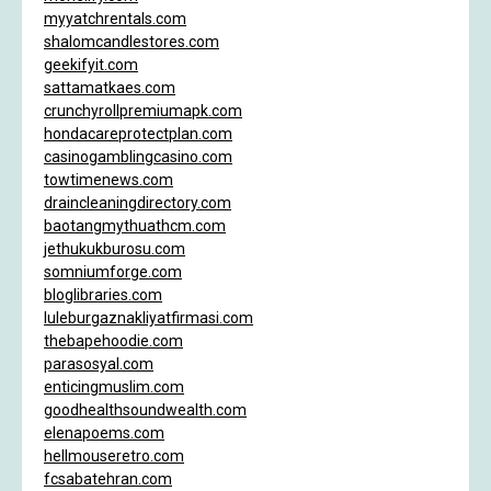
myyatchrentals.com
shalomcandlestores.com
geekifyit.com
sattamatkaes.com
crunchyrollpremiumapk.com
hondacareprotectplan.com
casinogamblingcasino.com
towtimenews.com
draincleaningdirectory.com
baotangmythuathcm.com
jethukukburosu.com
somniumforge.com
bloglibraries.com
luleburgaznakliyatfirmasi.com
thebapehoodie.com
parasosyal.com
enticingmuslim.com
goodhealthsoundwealth.com
elenapoems.com
hellmouseretro.com
fcsabatehran.com