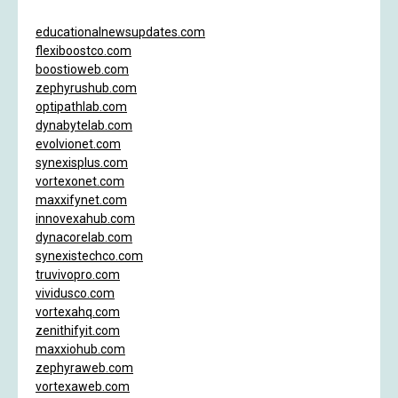
educationalnewsupdates.com
flexiboostco.com
boostioweb.com
zephyrushub.com
optipathlab.com
dynabytelab.com
evolvionet.com
synexisplus.com
vortexonet.com
maxxifynet.com
innovexahub.com
dynacorelab.com
synexistechco.com
truvivopro.com
vividusco.com
vortexahq.com
zenithifyit.com
maxxiohub.com
zephyraweb.com
vortexaweb.com