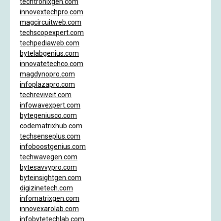
techtronixgen.com
innovextechpro.com
magcircuitweb.com
techscopexpert.com
techpediaweb.com
bytelabgenius.com
innovatetechco.com
magdynopro.com
infoplazapro.com
techreviveit.com
infowavexpert.com
bytegeniusco.com
codematrixhub.com
techsenseplus.com
infoboostgenius.com
techwavegen.com
bytesavvypro.com
byteinsightgen.com
digizinetech.com
infomatrixgen.com
innovexarolab.com
infobytetechlab.com