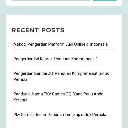
RECENT POSTS
Asikqq: Pengertian Platform Judi Online di Indonesia
Pengertian Bd Koprok: Panduan Komprehensif
Pengertian BandarQQ: Panduan Komprehensif untuk
Pemula
Panduan Utama PKV Games QQ: Yang Perlu Anda
Ketahui
Pkv Games Resmi: Panduan Lengkap untuk Pemula