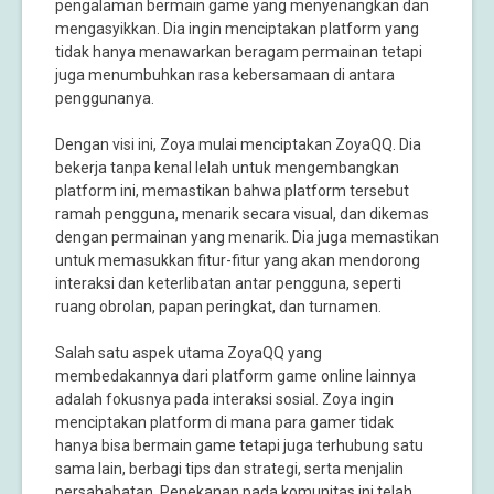
pengalaman bermain game yang menyenangkan dan
mengasyikkan. Dia ingin menciptakan platform yang
tidak hanya menawarkan beragam permainan tetapi
juga menumbuhkan rasa kebersamaan di antara
penggunanya.
Dengan visi ini, Zoya mulai menciptakan ZoyaQQ. Dia
bekerja tanpa kenal lelah untuk mengembangkan
platform ini, memastikan bahwa platform tersebut
ramah pengguna, menarik secara visual, dan dikemas
dengan permainan yang menarik. Dia juga memastikan
untuk memasukkan fitur-fitur yang akan mendorong
interaksi dan keterlibatan antar pengguna, seperti
ruang obrolan, papan peringkat, dan turnamen.
Salah satu aspek utama ZoyaQQ yang
membedakannya dari platform game online lainnya
adalah fokusnya pada interaksi sosial. Zoya ingin
menciptakan platform di mana para gamer tidak
hanya bisa bermain game tetapi juga terhubung satu
sama lain, berbagi tips dan strategi, serta menjalin
persahabatan. Penekanan pada komunitas ini telah