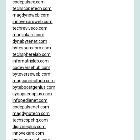
codepulsex.com
techscopetech.com
magdynoweb.com
innovexaroweb.com
techreviveco.com
maglinkaro.com
dynabytenet.com
bytesourcepro.com
techspherelab.com
infomatrixlab.com
codeversehub.com
byteverseweb.com
magconnecthub.com
byteboostgenius.com
synapsegoplus.com
infopedianet.com
codepulsenet.com
magdynotech.com
techscopehq.com
digizineplus.com
innovexaro.com
bytesourcelab.com