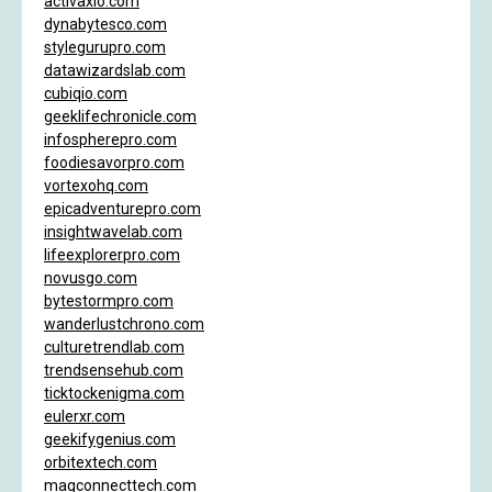
activaxio.com
dynabytesco.com
stylegurupro.com
datawizardslab.com
cubiqio.com
geeklifechronicle.com
infospherepro.com
foodiesavorpro.com
vortexohq.com
epicadventurepro.com
insightwavelab.com
lifeexplorerpro.com
novusgo.com
bytestormpro.com
wanderlustchrono.com
culturetrendlab.com
trendsensehub.com
ticktockenigma.com
eulerxr.com
geekifygenius.com
orbitextech.com
magconnecttech.com