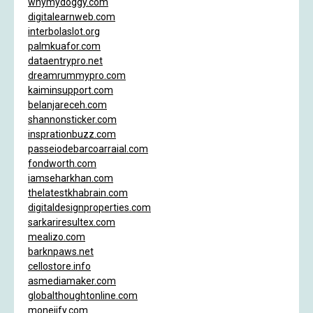
whymydoggy.com
digitalearnweb.com
interbolaslot.org
palmkuafor.com
dataentrypro.net
dreamrummypro.com
kaiminsupport.com
belanjareceh.com
shannonsticker.com
insprationbuzz.com
passeiodebarcoarraial.com
fondworth.com
iamseharkhan.com
thelatestkhabrain.com
digitaldesignproperties.com
sarkariresultex.com
mealizo.com
barknpaws.net
cellostore.info
asmediamaker.com
globalthoughtonline.com
moneiify.com