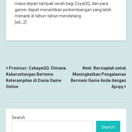
masa depan tampak cerah bagi ZoyaQQ, dan para
gamer dapat menantikan perkembangan yang lebih
menarik di tahun-tahun mendatang.
[ad_2]
POST
Previous:
CahayaQQ: Dimana
Next:
Bersiaplah untuk
Keberuntungan Bertemu
Meningkatkan Pengalaman
NAVIGATION
Keterampilan di Dunia Game
Bermain Game Anda dengan
Online
Ajoqq
Search
Search