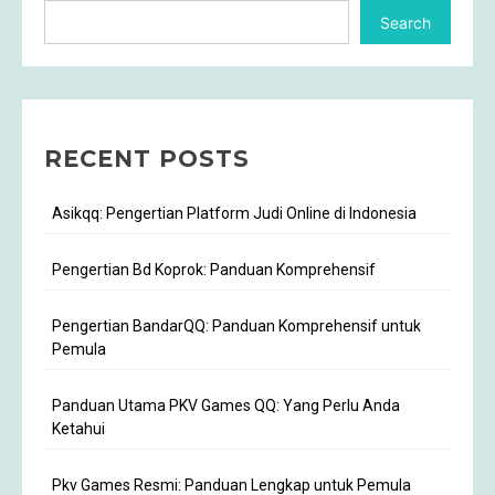
Search
RECENT POSTS
Asikqq: Pengertian Platform Judi Online di Indonesia
Pengertian Bd Koprok: Panduan Komprehensif
Pengertian BandarQQ: Panduan Komprehensif untuk
Pemula
Panduan Utama PKV Games QQ: Yang Perlu Anda
Ketahui
Pkv Games Resmi: Panduan Lengkap untuk Pemula