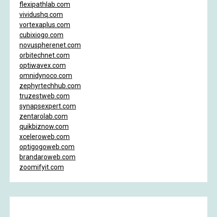
flexipathlab.com
vividushq.com
vortexaplus.com
cubixiogo.com
novuspherenet.com
orbitechnet.com
optiwavex.com
omnidynoco.com
zephyrtechhub.com
truzestweb.com
synapsexpert.com
zentarolab.com
quikbiznow.com
xceleroweb.com
optigogoweb.com
brandaroweb.com
zoomifyit.com