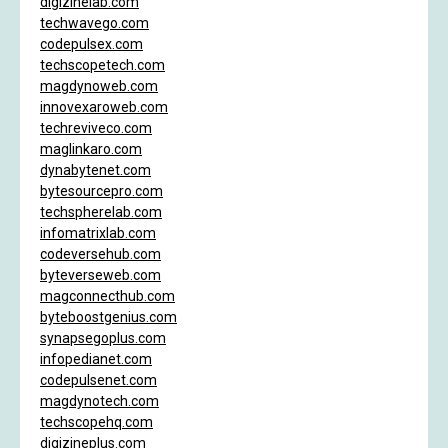
digizinelab.com
techwavego.com
codepulsex.com
techscopetech.com
magdynoweb.com
innovexaroweb.com
techreviveco.com
maglinkaro.com
dynabytenet.com
bytesourcepro.com
techspherelab.com
infomatrixlab.com
codeversehub.com
byteverseweb.com
magconnecthub.com
byteboostgenius.com
synapsegoplus.com
infopedianet.com
codepulsenet.com
magdynotech.com
techscopehq.com
digizineplus.com