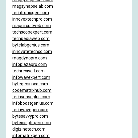
magsynapselab.com
techtronixgen.com
innovextechpro.com
magcircuitweb.com
techscopexpert.com
techpediaweb.com
bytelabgenius.com
innovatetechco.com
magdynopro.com
infoplazapro.com
techreviveit.com
infowavexpert.com
bytegeniusco.com
codematrixhub.com
techsenseplus.com
infoboostgenius.com
techwavegen.com
bytesavvypro.com
byteinsightgen.com
digizinetech.com
infomatrixgen.com