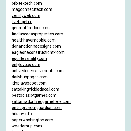
orbitextech.com
magconnecttech.com
zenifyweb.com
livetogel.co
genmatfiredoor.com
findlascegasproperties.com
healthhavenrobbie.com
donanddonnadesigns.com
eagleoneconstructiontx.com
equiflexvitality.com
onlylovesg.com
activedesenvolvimento.com
dailyhubpages.com
idnplaysbobet.com
sattakingvikidadacall.com
bestbolaslotgames.com
sattamatkafixedgamehere.com
entrepreneurguardian.com
hibaby.info
paperwashington.com
weedemup.com