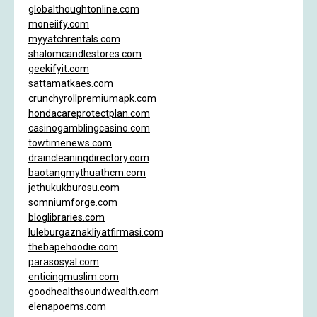
globalthoughtonline.com
moneiify.com
myyatchrentals.com
shalomcandlestores.com
geekifyit.com
sattamatkaes.com
crunchyrollpremiumapk.com
hondacareprotectplan.com
casinogamblingcasino.com
towtimenews.com
draincleaningdirectory.com
baotangmythuathcm.com
jethukukburosu.com
somniumforge.com
bloglibraries.com
luleburgaznakliyatfirmasi.com
thebapehoodie.com
parasosyal.com
enticingmuslim.com
goodhealthsoundwealth.com
elenapoems.com