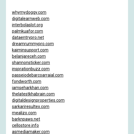
whymydoggy.com
digitalearnweb.com
interbolaslot.org
palmkuafor.com
dataentrypro.net
dreamrummypro.com
kaiminsupport.com
belanjareceh.com
shannonsticker.com
insprationbuzz.com
passeiodebarcoarraial.com
fondworth.com
iamseharkhan.com
thelatestkhabrain.com
digitaldesignproperties.com
sarkariresultex.com
mealizo.com
barknpaws.net
cellostore.info
asmediamaker.com