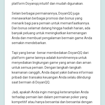
platform Doyanqq intuitif dan mudah digunakan.
Selain berbagai permainannya, DoyanQQ juga
menawarkan berbagai promosi dan bonus yang
menarik bagi para pemain untuk memanfaatkannya.
Dari bonus selamat datang hingga hadiah harian, ada
banyak peluang untuk meningkatkan kemenangan
Anda dan membuat pengalaman bermain game Anda
semakin mendebarkan.
Tapi yang benar -benar membedakan DoyanQQ dari
platform game lainnya adalah komitmennya untuk
menyediakan lingkungan game yang aman dan aman
untuk semua pemain. Dengan langkah-langkah
keamanan canggih, Anda dapat yakin bahwa informasi
pribadi dan transaksi keuangan Anda selalu dilindungi
saat bermain di DoyanQQ.
Jadi, apakah Anda ingin menguji keterampilan Anda
terhadap pemain lain dalam permainan poker yang
kompetitif atau hanya bersantai dan bersantai dengan