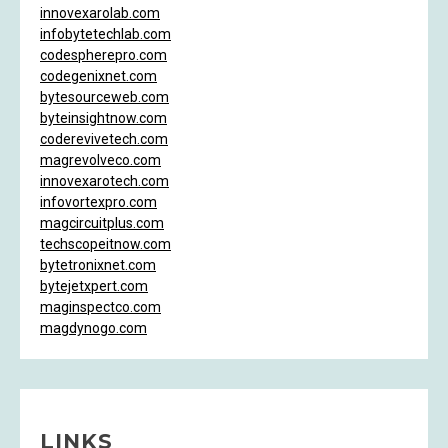
innovexarolab.com
infobytetechlab.com
codespherepro.com
codegenixnet.com
bytesourceweb.com
byteinsightnow.com
coderevivetech.com
magrevolveco.com
innovexarotech.com
infovortexpro.com
magcircuitplus.com
techscopeitnow.com
bytetronixnet.com
bytejetxpert.com
maginspectco.com
magdynogo.com
LINKS