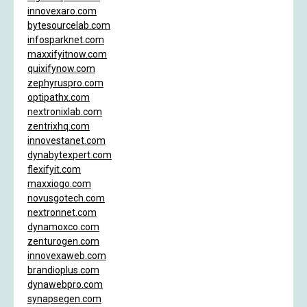
innovexaro.com
bytesourcelab.com
infosparknet.com
maxxifyitnow.com
quixifynow.com
zephyruspro.com
optipathx.com
nextronixlab.com
zentrixhq.com
innovestanet.com
dynabytexpert.com
flexifyit.com
maxxiogo.com
novusgotech.com
nextronnet.com
dynamoxco.com
zenturogen.com
innovexaweb.com
brandioplus.com
dynawebpro.com
synapsegen.com