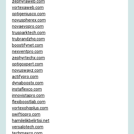
zephyraweb.com
vortexaweb.com
optigeniusco.com
novuspherex.com
novaevopro.com
trusparktech.com
trubrandzhq.com
boostifynet.com
nexventpro.com
zephyrtechx.com
optigoxpert.com
novuswayz.com
actifypro.com
dynaboostx.com
instaflexco.com
innovistapro.com
flexiboostlab.com
vortexohqplus.com
swiftiopro.com
hamilelikbelirtisi.net
versalotech.com
techmaxco.com