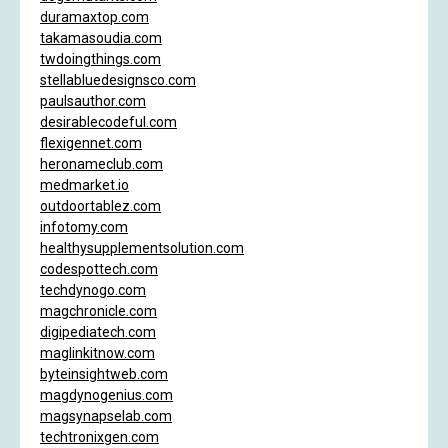
duramaxtop.com
takamasoudia.com
twdoingthings.com
stellabluedesignsco.com
paulsauthor.com
desirablecodeful.com
flexigennet.com
heronameclub.com
medmarket.io
outdoortablez.com
infotomy.com
healthysupplementsolution.com
codespottech.com
techdynogo.com
magchronicle.com
digipediatech.com
maglinkitnow.com
byteinsightweb.com
magdynogenius.com
magsynapselab.com
techtronixgen.com