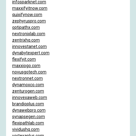
infosparknet.com
maxxifyitnow.com
quixifynow.com
zephyruspro.com
optipathx.com
nextronixlab.com
zentrixhq.com
innovestanet.com
dynabytexpert.com
flexifyit.com
maxxiogo.com
novusgotech.com
nextronnet.com
dynamoxco.com
zenturogen.com
innovexaweb.com
brandioplus.com
dynawebpro.com
synapsegen.com
flexipathlab.com
vividushq.com
vortexaplus.com