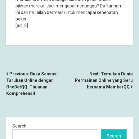
pilihan mereka. Jadi mengapa menunggu? Daftar hari
ini dan mulailah bermain untuk mencapai kehebatan
poker!
[ad_2]
POST
Previous:
Buka Sensasi
Next:
Temukan Dunia
Taruhan Online dengan
Permainan Online yang Seru
NAVIGATION
OneBetQQ: Tinjauan
bersama MemberQQ
Komprehensif
Search
Search