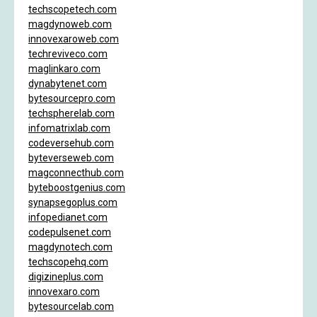
techscopetech.com
magdynoweb.com
innovexaroweb.com
techreviveco.com
maglinkaro.com
dynabytenet.com
bytesourcepro.com
techspherelab.com
infomatrixlab.com
codeversehub.com
byteverseweb.com
magconnecthub.com
byteboostgenius.com
synapsegoplus.com
infopedianet.com
codepulsenet.com
magdynotech.com
techscopehq.com
digizineplus.com
innovexaro.com
bytesourcelab.com