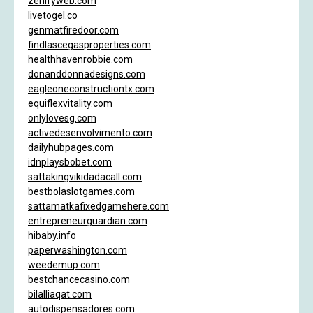
zenifyweb.com
livetogel.co
genmatfiredoor.com
findlascegasproperties.com
healthhavenrobbie.com
donanddonnadesigns.com
eagleoneconstructiontx.com
equiflexvitality.com
onlylovesg.com
activedesenvolvimento.com
dailyhubpages.com
idnplaysbobet.com
sattakingvikidadacall.com
bestbolaslotgames.com
sattamatkafixedgamehere.com
entrepreneurguardian.com
hibaby.info
paperwashington.com
weedemup.com
bestchancecasino.com
bilalliaqat.com
autodispensadores.com