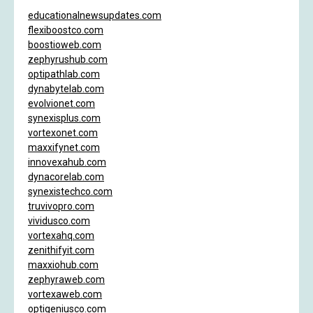
educationalnewsupdates.com
flexiboostco.com
boostioweb.com
zephyrushub.com
optipathlab.com
dynabytelab.com
evolvionet.com
synexisplus.com
vortexonet.com
maxxifynet.com
innovexahub.com
dynacorelab.com
synexistechco.com
truvivopro.com
vividusco.com
vortexahq.com
zenithifyit.com
maxxiohub.com
zephyraweb.com
vortexaweb.com
optigeniusco.com