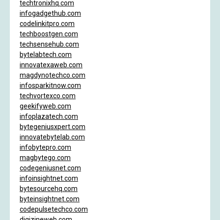
techtronixhq.com
infogadgethub.com
codelinkitpro.com
techboostgen.com
techsensehub.com
bytelabtech.com
innovatexaweb.com
magdynotechco.com
infosparkitnow.com
techvortexco.com
geekifyweb.com
infoplazatech.com
bytegeniusxpert.com
innovatebytelab.com
infobytepro.com
magbytego.com
codegeniusnet.com
infoinsightnet.com
bytesourcehq.com
byteinsightnet.com
codepulsetechco.com
digizineweb.com