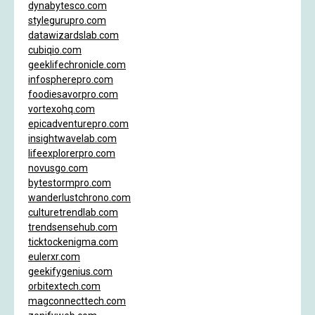
dynabytesco.com
stylegurupro.com
datawizardslab.com
cubiqio.com
geeklifechronicle.com
infospherepro.com
foodiesavorpro.com
vortexohq.com
epicadventurepro.com
insightwavelab.com
lifeexplorerpro.com
novusgo.com
bytestormpro.com
wanderlustchrono.com
culturetrendlab.com
trendsensehub.com
ticktockenigma.com
eulerxr.com
geekifygenius.com
orbitextech.com
magconnecttech.com