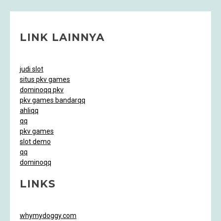
LINK LAINNYA
judi slot
situs pkv games
dominoqq pkv
pkv games bandarqq
ahliqq
qq
pkv games
slot demo
qq
dominoqq
LINKS
whymydoggy.com