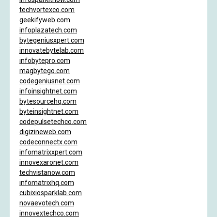
techvortexco.com
geekifyweb.com
infoplazatech.com
bytegeniusxpert.com
innovatebytelab.com
infobytepro.com
magbytego.com
codegeniusnet.com
infoinsightnet.com
bytesourcehq.com
byteinsightnet.com
codepulsetechco.com
digizineweb.com
codeconnectx.com
infomatrixxpert.com
innovexaronet.com
techvistanow.com
infomatrixhq.com
cubixiosparklab.com
novaevotech.com
innovextechco.com