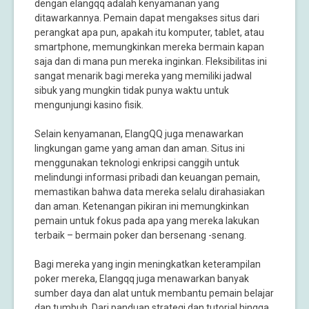
dengan elangqq adalah kenyamanan yang
ditawarkannya. Pemain dapat mengakses situs dari
perangkat apa pun, apakah itu komputer, tablet, atau
smartphone, memungkinkan mereka bermain kapan
saja dan di mana pun mereka inginkan. Fleksibilitas ini
sangat menarik bagi mereka yang memiliki jadwal
sibuk yang mungkin tidak punya waktu untuk
mengunjungi kasino fisik.
Selain kenyamanan, ElangQQ juga menawarkan
lingkungan game yang aman dan aman. Situs ini
menggunakan teknologi enkripsi canggih untuk
melindungi informasi pribadi dan keuangan pemain,
memastikan bahwa data mereka selalu dirahasiakan
dan aman. Ketenangan pikiran ini memungkinkan
pemain untuk fokus pada apa yang mereka lakukan
terbaik – bermain poker dan bersenang -senang.
Bagi mereka yang ingin meningkatkan keterampilan
poker mereka, Elangqq juga menawarkan banyak
sumber daya dan alat untuk membantu pemain belajar
dan tumbuh. Dari panduan strategi dan tutorial hingga