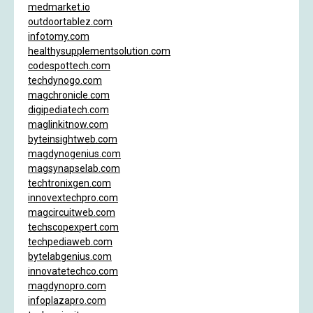
medmarket.io
outdoortablez.com
infotomy.com
healthysupplementsolution.com
codespottech.com
techdynogo.com
magchronicle.com
digipediatech.com
maglinkitnow.com
byteinsightweb.com
magdynogenius.com
magsynapselab.com
techtronixgen.com
innovextechpro.com
magcircuitweb.com
techscopexpert.com
techpediaweb.com
bytelabgenius.com
innovatetechco.com
magdynopro.com
infoplazapro.com