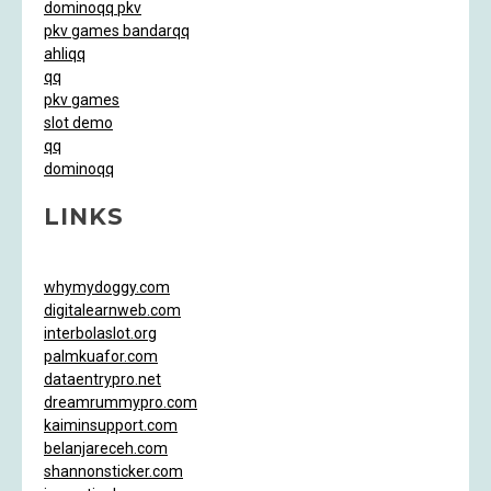
dominoqq pkv
pkv games bandarqq
ahliqq
qq
pkv games
slot demo
qq
dominoqq
LINKS
whymydoggy.com
digitalearnweb.com
interbolaslot.org
palmkuafor.com
dataentrypro.net
dreamrummypro.com
kaiminsupport.com
belanjareceh.com
shannonsticker.com