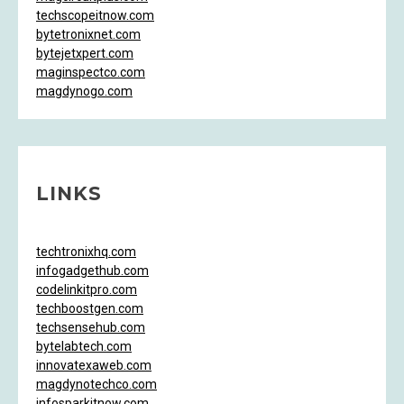
techscopeitnow.com
bytetronixnet.com
bytejetxpert.com
maginspectco.com
magdynogo.com
LINKS
techtronixhq.com
infogadgethub.com
codelinkitpro.com
techboostgen.com
techsensehub.com
bytelabtech.com
innovatexaweb.com
magdynotechco.com
infosparkitnow.com