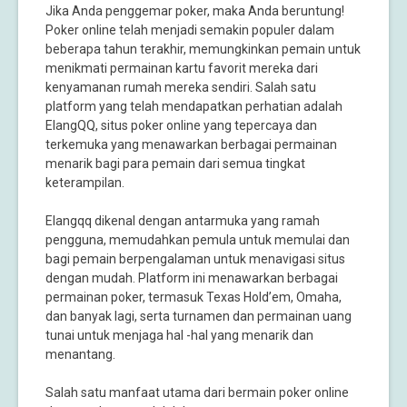
Jika Anda penggemar poker, maka Anda beruntung!
Poker online telah menjadi semakin populer dalam
beberapa tahun terakhir, memungkinkan pemain untuk
menikmati permainan kartu favorit mereka dari
kenyamanan rumah mereka sendiri. Salah satu
platform yang telah mendapatkan perhatian adalah
ElangQQ, situs poker online yang tepercaya dan
terkemuka yang menawarkan berbagai permainan
menarik bagi para pemain dari semua tingkat
keterampilan.
Elangqq dikenal dengan antarmuka yang ramah
pengguna, memudahkan pemula untuk memulai dan
bagi pemain berpengalaman untuk menavigasi situs
dengan mudah. Platform ini menawarkan berbagai
permainan poker, termasuk Texas Hold’em, Omaha,
dan banyak lagi, serta turnamen dan permainan uang
tunai untuk menjaga hal -hal yang menarik dan
menantang.
Salah satu manfaat utama dari bermain poker online