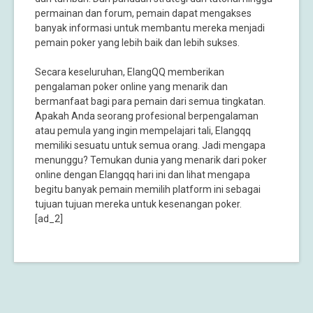
permainan dan forum, pemain dapat mengakses
banyak informasi untuk membantu mereka menjadi
pemain poker yang lebih baik dan lebih sukses.
Secara keseluruhan, ElangQQ memberikan
pengalaman poker online yang menarik dan
bermanfaat bagi para pemain dari semua tingkatan.
Apakah Anda seorang profesional berpengalaman
atau pemula yang ingin mempelajari tali, Elangqq
memiliki sesuatu untuk semua orang. Jadi mengapa
menunggu? Temukan dunia yang menarik dari poker
online dengan Elangqq hari ini dan lihat mengapa
begitu banyak pemain memilih platform ini sebagai
tujuan tujuan mereka untuk kesenangan poker.
[ad_2]