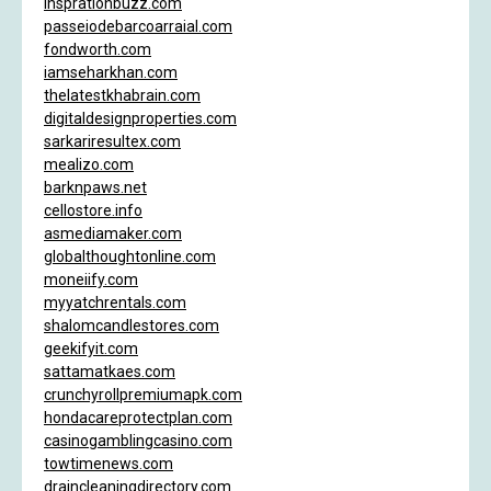
insprationbuzz.com
passeiodebarcoarraial.com
fondworth.com
iamseharkhan.com
thelatestkhabrain.com
digitaldesignproperties.com
sarkariresultex.com
mealizo.com
barknpaws.net
cellostore.info
asmediamaker.com
globalthoughtonline.com
moneiify.com
myyatchrentals.com
shalomcandlestores.com
geekifyit.com
sattamatkaes.com
crunchyrollpremiumapk.com
hondacareprotectplan.com
casinogamblingcasino.com
towtimenews.com
draincleaningdirectory.com